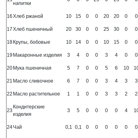
напитки
16
Хлеб ржаной
10
15
0
0
20
20
0
0
17
Хлеб пшеничный
20
30
0
0
25
30
0
0
18
Крупы, бобовые
10
14
0
0
10
15
0
0
19
Макаронные изделия
3
4
0
0
3
4
0
0
20
Мука пшеничная
5
7
0
0
5
6
10
1
21
Масло сливочное
6
7
0
0
3
4
3
3
22
Масло растительное
1
1
0
0
3
3
2
2
Кондитерские
23
3
5
0
0
0
0
4
1
изделия
24
Чай
0,1
0,1
0
0
0
0
0
0