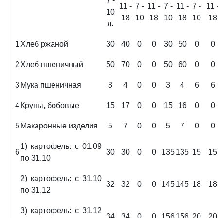
7 -
11 -
7 -
11 -
7 -
11 -
7 -
11 
10
18
10
18
10
18
10
18
л.
1
Хлеб ржаной
30
40
0
0
30
50
0
0
2
Хлеб пшеничный
50
70
0
0
50
60
0
0
3
Мука пшеничная
3
4
0
0
3
4
6
6
4
Крупы, бобовые
15
17
0
0
15
16
0
0
5
Макаронные изделия
5
7
0
0
5
7
0
0
1) картофель: с 01.09
6
30
30
0
0
135
135
15
15
по 31.10
2) картофель: с 31.10
32
32
0
0
145
145
18
18
по 31.12
3) картофель: с 31.12
34
34
0
0
156
156
20
20