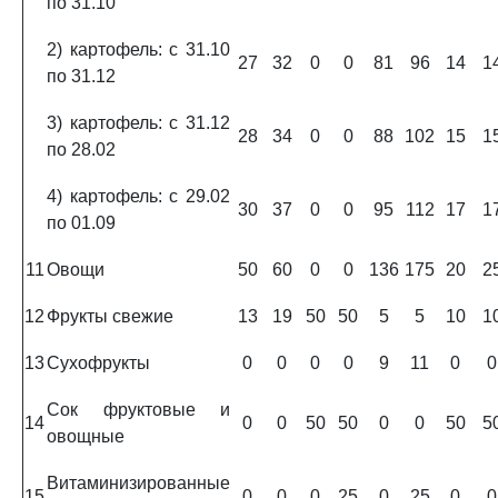
по 31.10
2) картофель: с 31.10
27
32
0
0
81
96
14
1
по 31.12
3) картофель: с 31.12
28
34
0
0
88
102
15
1
по 28.02
4) картофель: с 29.02
30
37
0
0
95
112
17
1
по 01.09
11
Овощи
50
60
0
0
136
175
20
2
12
Фрукты свежие
13
19
50
50
5
5
10
1
13
Сухофрукты
0
0
0
0
9
11
0
0
Сок фруктовые и
14
0
0
50
50
0
0
50
5
овощные
Витаминизированные
15
0
0
0
25
0
25
0
0