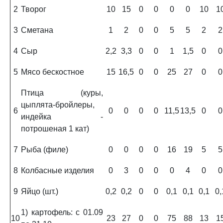
2
Творог
10
15
0
0
0
0
10
1
3
Сметана
1
2
0
0
5
5
2
2
4
Сыр
2,2
3,3
0
0
1
1,5
0
0
5
Мясо бескостное
15
16,5
0
0
25
27
0
0
Птица (куры,
цыплята-бройлеры,
6
0
0
0
0
11,5
13,5
0
0
индейка -
потрошеная 1 кат)
7
Рыба (филе)
0
0
0
0
16
19
5
5
8
Колбасные изделия
0
3
0
0
0
4
0
0
9
Яйцо (шт.)
0,2
0,2
0
0
0,1
0,1
0,1
0,
1) картофель: с 01.09
10
23
27
0
0
75
88
13
1