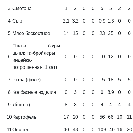
3
Сметана
1
2
0
0
5
5
2
2
4
Сыр
2,1
3,2
0
0
0,9
1,3
0
0
5
Мясо бескостное
14
15
0
0
23
25
0
0
Птица (куры,
цыплята-бройлеры,
6
0
0
0
0
10
12
0
0
индейка-
потрошенная, 1 кат)
7
Рыба (филе)
0
0
0
0
15
18
5
5
8
Колбасные изделия
0
3
0
0
0
3,9
0
0
9
Яйцо (г)
8
8
0
0
4
4
4
4
10
Картофель
17
20
0
0
56
66
10
11
11
Овощи
40
48
0
0
109
140
16
20