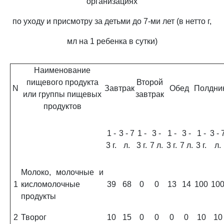
организациях
по уходу и присмотру за детьми до 7-ми лет (в нетто г,
мл на 1 ребенка в сутки)
Наименование
пищевого продукта
Второй
N
Завтрак
Обед
Полдни
или группы пищевых
завтрак
продуктов
1 -
3 - 7
1 -
3 -
1 -
3 -
1 -
3 - 
3 г.
л.
3 г.
7 л.
3 г.
7 л.
3 г.
л.
Молоко, молочные и
1
кисломолочные
39
68
0
0
13
14
100
10
продукты
2
Творог
10
15
0
0
0
0
10
10