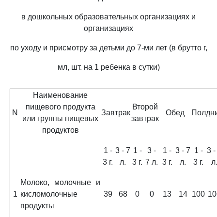
в дошкольных образовательных организациях и
организациях
по уходу и присмотру за детьми до 7-ми лет (в брутто г,
мл, шт. на 1 ребенка в сутки)
Наименование
пищевого продукта
Второй
N
Завтрак
Обед
Полдн
или группы пищевых
завтрак
продуктов
1 -
3 - 7
1 -
3 -
1 -
3 - 7
1 -
3 -
3 г.
л.
3 г.
7 л.
3 г.
л.
3 г.
л
Молоко, молочные и
1
кисломолочные
39
68
0
0
13
14
100
10
продукты