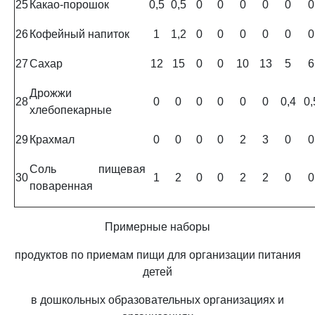
25
Какао-порошок
0,5
0,5
0
0
0
0
0
0
26
Кофейный напиток
1
1,2
0
0
0
0
0
0
27
Сахар
12
15
0
0
10
13
5
6
Дрожжи
28
0
0
0
0
0
0
0,4
0,
хлебопекарные
29
Крахмал
0
0
0
0
2
3
0
0
Соль пищевая
30
1
2
0
0
2
2
0
0
поваренная
Примерные наборы
продуктов по приемам пищи для организации питания
детей
в дошкольных образовательных организациях и