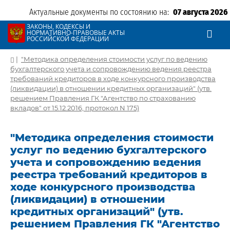
Актуальные документы по состоянию на:
07 августа 2026
ЗАКОНЫ, КОДЕКСЫ И
НОРМАТИВНО-ПРАВОВЫЕ АКТЫ
РОССИЙСКОЙ ФЕДЕРАЦИИ
|
"Методика определения стоимости услуг по ведению
бухгалтерского учета и сопровождению ведения реестра
требований кредиторов в ходе конкурсного производства
(ликвидации) в отношении кредитных организаций" (утв.
решением Правления ГК "Агентство по страхованию
вкладов" от 15.12.2016, протокол N 175)
"Методика определения стоимости
услуг по ведению бухгалтерского
учета и сопровождению ведения
реестра требований кредиторов в
ходе конкурсного производства
(ликвидации) в отношении
кредитных организаций" (утв.
решением Правления ГК "Агентство