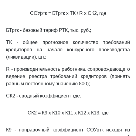
СОУртк = БТртк x ТК / R x СК2, где
БТртк - базовый тариф РТК, тыс. руб.;
ТК - общее прогнозное количество требований
кредиторов на начало конкурсного производства
(ликвидации), шт.;
R - производительность работника, сопровождающего
ведение реестра требований кредиторов (принять
равным постоянному значению 800);
СК2 - сводный коэффициент, где:
СК2 = К9 x К10 x К11 x К12 x К13, где
К9 - поправочный коэффициент СОУртк исходя из