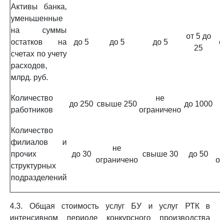
Активы банка,
уменьшенные
на суммы
от 5 до
остатков на
до 5
до 5
до 5
25
счетах по учету
расходов,
млрд. руб.
Количество
не
до 250
свыше 250
до 1000
работников
ограничено
Количество
филиалов и
не
прочих
до 30
свыше 30
до 50
ограничено
о
структурных
подразделений
4.3. Общая стоимость услуг БУ и услуг РТК в
интенсивном периоде конкурсного производства