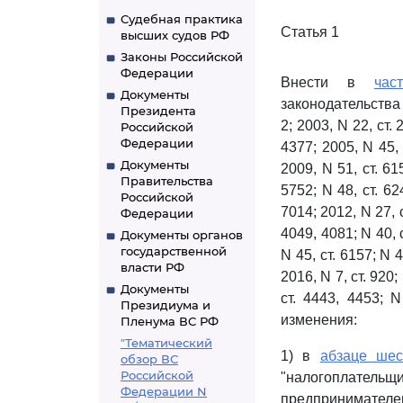
Судебная практика
Статья 1
высших судов РФ
Законы Российской
Федерации
Внести в
час
Документы
законодательства Р
Президента
2; 2003, N 22, ст. 
Российской
Федерации
4377; 2005, N 45, 
Документы
2009, N 51, ст. 615
Правительства
5752; N 48, ст. 624
Российской
7014; 2012, N 27, с
Федерации
4049, 4081; N 40, с
Документы органов
государственной
N 45, ст. 6157; N 4
власти РФ
2016, N 7, ст. 920;
Документы
ст. 4443, 4453; N
Президиума и
изменения:
Пленума ВС РФ
"Тематический
1) в
абзаце шес
обзор ВС
Российской
"налогоплательщи
Федерации N
предпринимател