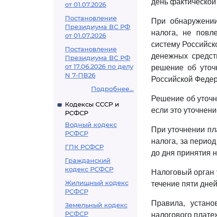
день фактической
от 01.07.2026
Постановление
При обнаружени
Президиума ВС РФ
налога, не повл
от 01.07.2026
систему Российско
Постановление
денежных средст
Президиума ВС РФ
от 17.06.2026 по делу
решение об уточ
N 7-ПВ26
Российской Федер
Подробнее...
Решение об уточн
Кодексы СССР и
если это уточнен
РСФСР
Водный кодекс
При уточнении пл
РСФСР
налога, за перио
ГПК РСФСР
до дня принятия 
Гражданский
кодекс РСФСР
Налоговый орган 
Жилищный кодекс
течение пяти дней
РСФСР
Правила, устан
Земельный кодекс
РСФСР
налогового платеж