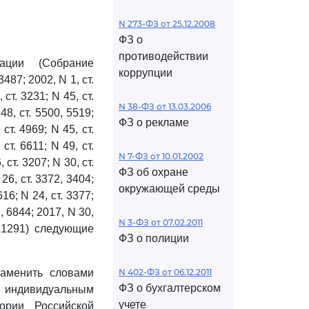
N 273-ФЗ от 25.12.2008
ФЗ о
противодействии
ации (Собрание
коррупции
487; 2002, N 1, ст.
 ст. 3231; N 45, ст.
N 38-ФЗ от 13.03.2006
48, ст. 5500, 5519;
ФЗ о рекламе
 ст. 4969; N 45, ст.
 ст. 6611; N 49, ст.
N 7-ФЗ от 10.01.2002
 ст. 3207; N 30, ст.
ФЗ об охране
 26, ст. 3372, 3404;
окружающей среды
616; N 24, ст. 3377;
2, 6844; 2017, N 30,
N 3-ФЗ от 07.02.2011
. 1291) следующие
ФЗ о полиции
заменить словами
N 402-ФЗ от 06.12.2011
ФЗ о бухгалтерском
ся индивидуальным
учете
ории Российской