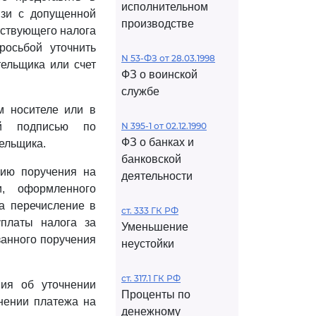
исполнительном
язи с допущенной
производстве
тствующего налога
росьбой уточнить
N 53-ФЗ от 28.03.1998
тельщика или счет
ФЗ о воинской
службе
м носителе или в
ой подписью по
N 395-1 от 02.12.1990
ФЗ о банках и
ельщика.
банковской
пию поручения на
деятельности
, оформленного
а перечисление в
ст. 333 ГК РФ
платы налога за
Уменьшение
занного поручения
неустойки
ст. 317.1 ГК РФ
ния об уточнении
Проценты по
нении платежа на
денежному