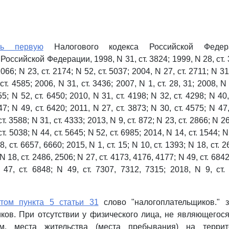
ть первую
Налогового кодекса Российской Федер
оссийской Федерации, 1998, N 31, ст. 3824; 1999, N 28, ст. 3
2066; N 23, ст. 2174; N 52, ст. 5037; 2004, N 27, ст. 2711; N 31,
ст. 4585; 2006, N 31, ст. 3436; 2007, N 1, ст. 28, 31; 2008, N 
5; N 52, ст. 6450; 2010, N 31, ст. 4198; N 32, ст. 4298; N 40,
7; N 49, ст. 6420; 2011, N 27, ст. 3873; N 30, ст. 4575; N 47,
т. 3588; N 31, ст. 4333; 2013, N 9, ст. 872; N 23, ст. 2866; N 26,
т. 5038; N 44, ст. 5645; N 52, ст. 6985; 2014, N 14, ст. 1544; N
8, ст. 6657, 6660; 2015, N 1, ст. 15; N 10, ст. 1393; N 18, ст. 2
 N 18, ст. 2486, 2506; N 27, ст. 4173, 4176, 4177; N 49, ст. 684
 47, ст. 6848; N 49, ст. 7307, 7312, 7315; 2018, N 9, ст
том пункта 5 статьи 31
слово "налогоплательщиков." 
ков. При отсутствии у физического лица, не являющего
ем, места жительства (места пребывания) на террит