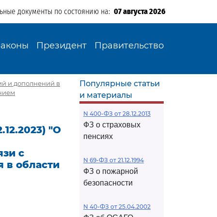
льные документы по состоянию на:
07 августа 2026
Законы
Президент
Правительство
Популярные статьи
ний и дополнений в
анием
и материалы
N 400-ФЗ от 28.12.2013
ФЗ о страховых
.12.2023) "О
пенсиях
язи с
N 69-ФЗ от 21.12.1994
 в области
ФЗ о пожарной
безопасности
N 40-ФЗ от 25.04.2002