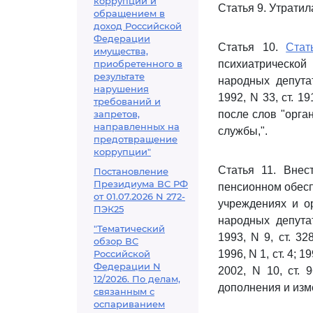
коррупции и
Статья 9. Утратил
обращением в
доход Российской
Федерации
Статья 10.
Стат
имущества,
приобретенного в
психиатрической
результате
народных депута
нарушения
1992, N 33, ст. 1
требований и
запретов,
после слов "орга
направленных на
службы,".
предотвращение
коррупции"
Статья 11. Вне
Постановление
Президиума ВС РФ
пенсионном обесп
от 01.07.2026 N 272-
учреждениях и о
ПЭК25
народных депута
"Тематический
1993, N 9, ст. 3
обзор ВС
Российской
1996, N 1, ст. 4; 1
Федерации N
2002, N 10, ст. 
12/2026. По делам,
дополнения и изм
связанным с
оспариванием