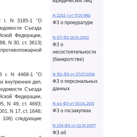
юридических лиц
N 2202-1 от 17.01.1992
 г. N 3185-1 "О
ФЗ о прокуратуре
Ведомости Съезда
йской Федерации,
N 127-ФЗ 26.10.2002
8, N 30, ст. 3613)
ФЗ о
й противопожарной
несостоятельности
(банкротстве)
 г. N 4468-1 "О
N 152-ФЗ от 27.07.2006
ФЗ о персональных
х внутренних дел,
данных
Ведомости Съезда
йской Федерации,
, N 49, ст. 4693;
N 44-ФЗ от 05.04.2013
ФЗ о госзакупках
001, N 17, ст. 1646;
 N 106) следующие
N 229-ФЗ от 02.10.2007
ФЗ об