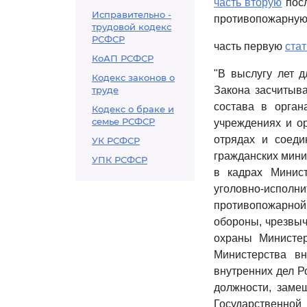
часть вторую
посл
Исправительно -
противопожарную 
трудовой кодекс
РСФСР
часть первую
стат
КоАП РСФСР
"В выслугу лет д
Кодекс законов о
труде
Закона засчитыва
состава в орган
Кодекс о браке и
семье РСФСР
учреждениях и ор
отрядах и соеди
УК РСФСР
гражданских мини
УПК РСФСР
в кадрах Минист
уголовно-испо
противопожарно
обороны, чрезвыч
охраны Министер
Министерства вн
внутренних дел Р
должности, заме
Государственной