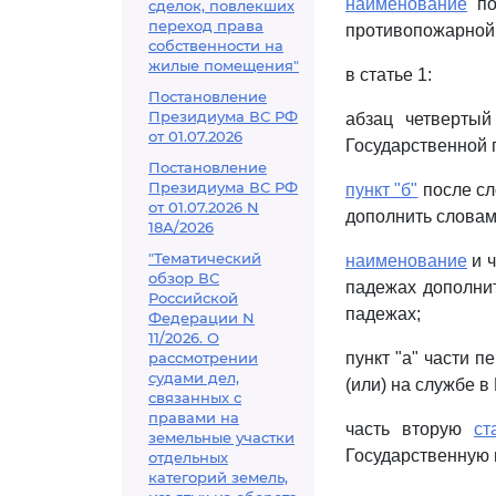
наименование
пос
сделок, повлекших
переход права
противопожарной 
собственности на
жилые помещения"
в статье 1:
Постановление
Президиума ВС РФ
абзац четверты
от 01.07.2026
Государственной 
Постановление
Президиума ВС РФ
пункт "б"
после сл
от 01.07.2026 N
дополнить словам
18А/2026
"Тематический
наименование
и ч
обзор ВС
падежах дополнит
Российской
падежах;
Федерации N
11/2026. О
рассмотрении
пункт "а" части п
судами дел,
(или) на службе 
связанных с
правами на
часть вторую
ст
земельные участки
Государственную 
отдельных
категорий земель,