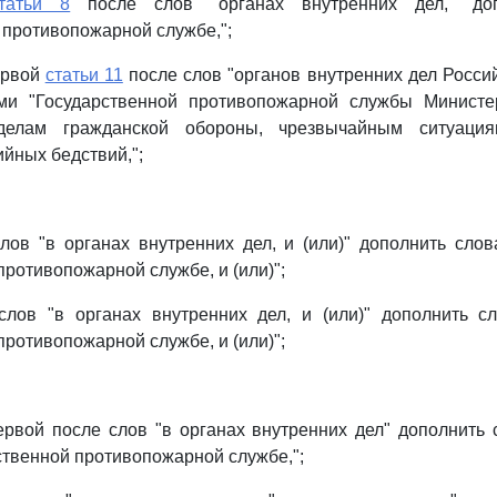
татьи 8
после слов "органах внутренних дел," до
 противопожарной службе,";
первой
статьи 11
после слов "органов внутренних дел Росси
ми "Государственной противопожарной службы Министе
елам гражданской обороны, чрезвычайным ситуаци
ийных бедствий,";
лов "в органах внутренних дел, и (или)" дополнить сло
противопожарной службе, и (или)";
лов "в органах внутренних дел, и (или)" дополнить с
противопожарной службе, и (или)";
рвой после слов "в органах внутренних дел" дополнить с
ственной противопожарной службе,";