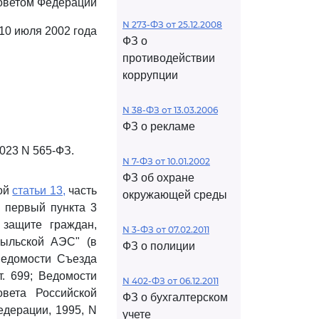
оветом Федерации
N 273-ФЗ от 25.12.2008
10 июля 2002 года
ФЗ о
противодействии
коррупции
N 38-ФЗ от 13.03.2006
ФЗ о рекламе
2023 N 565-ФЗ.
N 7-ФЗ от 10.01.2002
ФЗ об охране
вой
статьи 13,
часть
окружающей среды
 первый пункта 3
защите граждан,
N 3-ФЗ от 07.02.2011
быльской АЭС" (в
ФЗ о полиции
Ведомости Съезда
. 699; Ведомости
N 402-ФЗ от 06.12.2011
вета Российской
ФЗ о бухгалтерском
едерации, 1995, N
учете