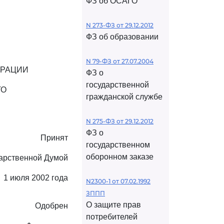
ФЗ об ОСАГО
N 273-ФЗ от 29.12.2012
ФЗ об образовании
N 79-ФЗ от 27.07.2004
ЕРАЦИИ
ФЗ о
государственной
ГО
гражданской службе
И
N 275-ФЗ от 29.12.2012
ФЗ о
Принят
государственном
оборонном заказе
арственной Думой
1 июля 2002 года
N2300-1 от 07.02.1992
ЗППП
О защите прав
Одобрен
потребителей