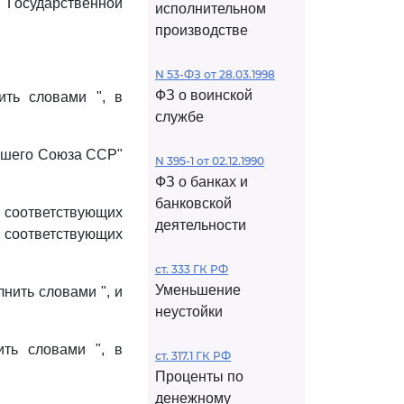
"Государственной
исполнительном
производстве
N 53-ФЗ от 28.03.1998
ФЗ о воинской
ть словами ", в
службе
ывшего Союза ССР"
N 395-1 от 02.12.1990
ФЗ о банках и
банковской
в соответствующих
деятельности
в соответствующих
ст. 333 ГК РФ
Уменьшение
нить словами ", и
неустойки
ть словами ", в
ст. 317.1 ГК РФ
Проценты по
денежному