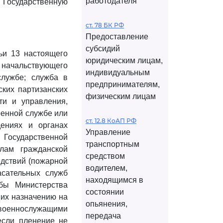
работодателя
и Государственную
ст. 78 БК РФ
Предоставление
субсидий
тьи 13 настоящего
юридическим лицам,
и начальствующего
индивидуальным
службе; служба в
предпринимателям,
ских партизанских
физическим лицам
ти и управления,
оенной службе или
ст. 12.8 КоАП РФ
дениях и органах
Управление
осударственной
транспортным
лам гражданской
средством
едствий (пожарной
водителем,
асательных служб
находящимся в
жбы Министерства
состоянии
 их назначению на
опьянения,
 военнослужащими
передача
если пленение не