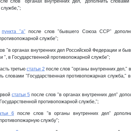
ле слов "органах внутренних дел," дополнить словами 
службе,";
й
пункта "а"
после слов "бывшего Союза ССР" дополни
противопожарной службе";
ов "в органах внутренних дел Российской Федерации и б
и ", в Государственной противопожарной службе";
асть третью
статьи 2
после слов "органы внутренних дел," 
ь словами "Государственная противопожарная служба," 
ервой
статьи 5
после слов "в органах внутренних дел" допол
в Государственной противопожарной службе,";
атьи 6
после слов "в органы внутренних дел" дополни
противопожарную службу";