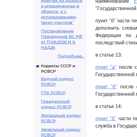
изъятых из оборота
наименование
с
и ограниченных в
"Государственной
обороте, и с
использованием
пункт "б" части 
таких участков"
дополнить слова
Постановление
Федерации по д
Президиума ВС РФ
от 17.06.2026 N 5-
последствий стих
НАД26
в статье 13:
Подробнее...
Кодексы СССР и
пункт "а"
после с
РСФСР
Государственной 
Водный кодекс
РСФСР
пункт "б"
после с
ГПК РСФСР
Государственной 
Гражданский
в статье 14:
кодекс РСФСР
Жилищный кодекс
пункт "б"
части пе
РСФСР
служба в Государ
Земельный кодекс
РСФСР