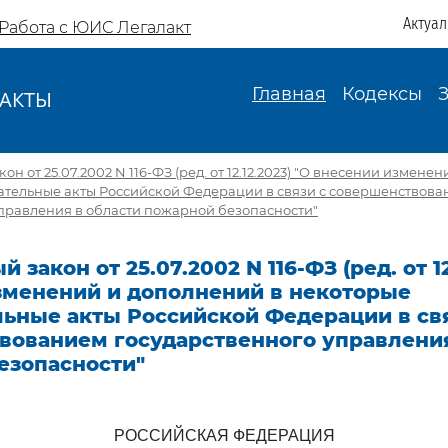
Актуа
Работа с ЮИС Легалакт
Главная
Кодексы
АКТЫ
И
н от 25.07.2002 N 116-ФЗ (ред. от 12.12.2023) "О внесении измене
ательные акты Российской Федерации в связи с совершенствов
управления в области пожарной безопасности"
закон от 25.07.2002 N 116-ФЗ (ред. от 12
зменений и дополнений в некоторые
льные акты Российской Федерации в св
вованием государственного управления
езопасности"
РОССИЙСКАЯ ФЕДЕРАЦИЯ