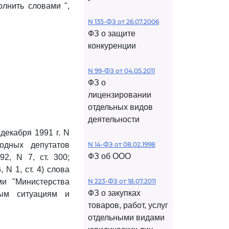
олнить словами ",
N 135-ФЗ от 26.07.2006
ФЗ о защите
конкуренции
N 99-ФЗ от 04.05.2011
ФЗ о
лицензировании
отдельных видов
деятельности
декабря 1991 г. N
одных депутатов
N 14-ФЗ от 08.02.1998
ФЗ об ООО
2, N 7, ст. 300;
 N 1, ст. 4) слова
ми "Министерства
N 223-ФЗ от 18.07.2011
ФЗ о закупках
ным ситуациям и
товаров, работ, услуг
отдельными видами