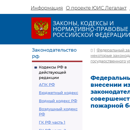
Информация
О проекте ЮИС Легалакт
ЗАКОНЫ, КОДЕКСЫ И
НОРМАТИВНО-ПРАВОВЫЕ 
РОССИЙСКОЙ ФЕДЕРАЦИ
Законодательство
|
Федеральный зако
некоторые законод
РФ
государственного 
Кодексы РФ в
действующей
Федеральный 
редакции
внесении и
АПК РФ
законодате
Бюджетный кодекс
совершенст
Водный кодекс РФ
пожарной б
Воздушный кодекс
РФ
ГК РФ часть 1