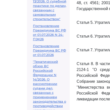
13/2026. О судебной
48, ст. 4561; 200
практике по делам,
Государственной 
связанным с
самовольным
строительством"
Статья 5. Утратил
Постановление
Президиума ВС РФ
от 01.07.2026 N 24-
Статья 6. Утратил
ПЭК26
Постановление
Статья 7. Утратил
Президиума ВС РФ
от 01.07.2026
"Тематический
Статья 8. В част
обзор ВС
2124-1 "О сред
Российской
Федерации N
Российской Феде
14/2026. О
Собрание законода
рассмотрении
"Министерства в
судами дел,
связанных с
Российской Фед
применением
ликвидации после
законодательства о
противодействии