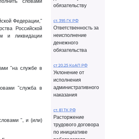
полнить словами
обязательству
йской Федерации,"
ст. 395 ГК РФ
Ответственность за
рства Российской
неисполнение
ям и ликвидации
денежного
обязательства
ст 20.25 КоАП РФ
вами "на службе в
Уклонение от
исполнения
административного
ловами "служба в
наказания
ст. 81 ТК РФ
Расторжение
ловами ", и (или)
трудового договора
по инициативе