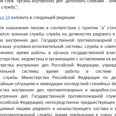
е слов "органы внутренних дел" дополнить словами ", ил
службу,";
ьи 18
изложить в следующей редакции:
ля назначения пенсии в соответствии с пунктом "а" ста
ется: военная служба; служба на должностях рядового 
ах внутренних дел, Государственной противопожарной 
ганах уголовно-исполнительной системы; служба в совет
нениях; время работы в органах государственной влас
стерствах, ведомствах и организациях с оставлением на в
ерства внутренних дел Российской Федерации, учреж
лнительной системы; время работы в системе Г
й службы Министерства Российской Федерации по де
айным ситуациям и ликвидации последствий стихийных б
ства внутренних дел, противопожарных и аварийно-сп
утренних дел, Государственной противопожарной слу
оссийской Федерации), непосредственно предшествующее
щаемые лицами рядового и начальствующего состава и
 противопожарной службы; время пребывания в плену, 