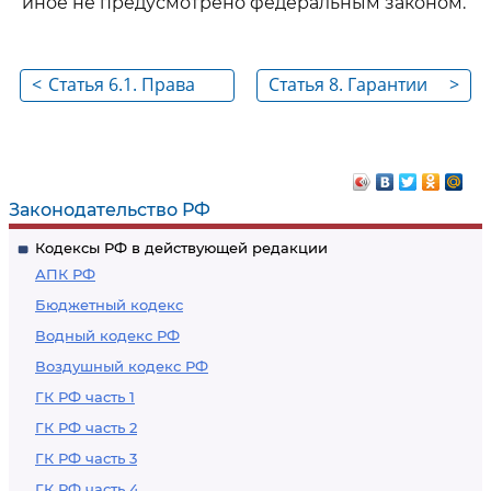
иное не предусмотрено федеральным законом.
<
Статья 6.1. Права
Статья 8. Гарантии
>
должностных лиц
правовой и
федерального
социальной защиты
органа
личного состава
исполнительной
Государственной
Законодательство РФ
власти,
противопожарной
Кодексы РФ в действующей редакции
уполномоченного на
службы
АПК РФ
решение задач в
Бюджетный кодекс
области пожарной
Водный кодекс РФ
безопасности, при
Воздушный кодекс РФ
рассмотрении
сообщений по
ГК РФ часть 1
фактам пожаров
ГК РФ часть 2
ГК РФ часть 3
ГК РФ часть 4