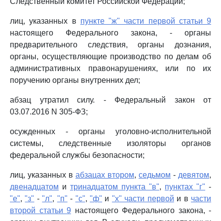
Следственный комитет Российской Федерации;
лиц, указанных в
пункте "ж" части первой статьи 9
настоящего Федерального закона, - органы
предварительного следствия, органы дознания,
органы, осуществляющие производство по делам об
административных правонарушениях, или по их
поручению органы внутренних дел;
абзац утратил силу. - Федеральный закон от
03.07.2016 N 305-ФЗ;
осужденных - органы уголовно-исполнительной
системы, следственные изоляторы органов
федеральной службы безопасности;
лиц, указанных в
абзацах втором
,
седьмом
-
девятом
,
двенадцатом
и
тринадцатом пункта "в"
,
пунктах "г"
-
"е"
,
"з"
-
"л"
,
"п"
-
"с"
,
"ф"
и
"х" части первой
и в
части
второй статьи 9
настоящего Федерального закона, -