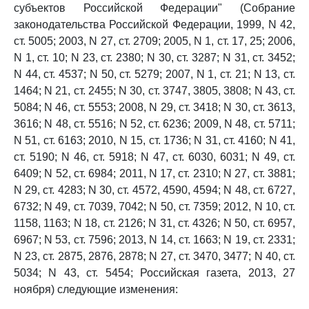
субъектов Российской Федерации" (Собрание
законодательства Российской Федерации, 1999, N 42,
ст. 5005; 2003, N 27, ст. 2709; 2005, N 1, ст. 17, 25; 2006,
N 1, ст. 10; N 23, ст. 2380; N 30, ст. 3287; N 31, ст. 3452;
N 44, ст. 4537; N 50, ст. 5279; 2007, N 1, ст. 21; N 13, ст.
1464; N 21, ст. 2455; N 30, ст. 3747, 3805, 3808; N 43, ст.
5084; N 46, ст. 5553; 2008, N 29, ст. 3418; N 30, ст. 3613,
3616; N 48, ст. 5516; N 52, ст. 6236; 2009, N 48, ст. 5711;
N 51, ст. 6163; 2010, N 15, ст. 1736; N 31, ст. 4160; N 41,
ст. 5190; N 46, ст. 5918; N 47, ст. 6030, 6031; N 49, ст.
6409; N 52, ст. 6984; 2011, N 17, ст. 2310; N 27, ст. 3881;
N 29, ст. 4283; N 30, ст. 4572, 4590, 4594; N 48, ст. 6727,
6732; N 49, ст. 7039, 7042; N 50, ст. 7359; 2012, N 10, ст.
1158, 1163; N 18, ст. 2126; N 31, ст. 4326; N 50, ст. 6957,
6967; N 53, ст. 7596; 2013, N 14, ст. 1663; N 19, ст. 2331;
N 23, ст. 2875, 2876, 2878; N 27, ст. 3470, 3477; N 40, ст.
5034; N 43, ст. 5454; Российская газета, 2013, 27
ноября) следующие изменения: