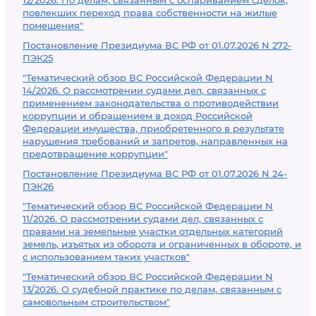
12/2026. По делам, связанным с оспариванием сделок,
повлекших переход права собственности на жилые
помещения"
Постановление Президиума ВС РФ от 01.07.2026 N 272-
ПЭК25
"Тематический обзор ВС Российской Федерации N
14/2026. О рассмотрении судами дел, связанных с
применением законодательства о противодействии
коррупции и обращением в доход Российской
Федерации имущества, приобретенного в результате
нарушения требований и запретов, направленных на
предотвращение коррупции"
Постановление Президиума ВС РФ от 01.07.2026 N 24-
ПЭК26
"Тематический обзор ВС Российской Федерации N
11/2026. О рассмотрении судами дел, связанных с
правами на земельные участки отдельных категорий
земель, изъятых из оборота и ограниченных в обороте, и
с использованием таких участков"
"Тематический обзор ВС Российской Федерации N
13/2026. О судебной практике по делам, связанным с
самовольным строительством"