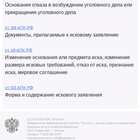
Основания отказа в возбуждении уголовного дела или
прекращения уголовного дела
ст. 126 АПК РФ
Документы, прилагаемые к исковому заявлению
ст. 49 АПК РФ
Изменение основания или предмета иска, изменение
размера исковых требований, отказ от иска, признание
иска, мировое соглашение
ст. 125 АПК РФ
Форма и содержание искового заявления
(c) 2015-2026 ЮИС Легалакт
Юридическая информационная система "Легалакт - законы, кодексы и нормативно-
правовые акты Российской Федерации"
ООО "Инфра-Бит", г. Москва.
телефон +7 (910) 050-65-67
электронная почта: info@legalacts.ru