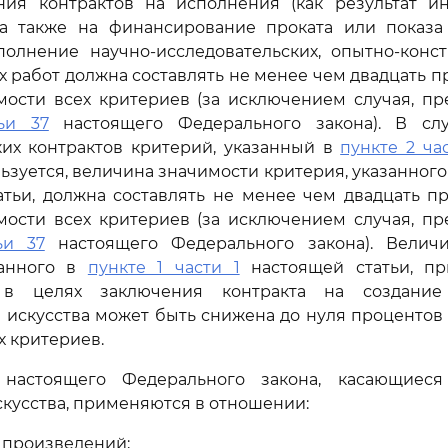
ния контрактов на исполнения (как результат ин
, а также на финансирование проката или показа
полнение научно-исследовательских, опытно-конст
х работ должна составлять не менее чем двадцать 
мости всех критериев (за исключением случая, пр
ьи 37
настоящего Федерального закона). В слу
ких контрактов критерий, указанный в
пункте 2 час
льзуется, величина значимости критерия, указанного
тьи, должна составлять не менее чем двадцать п
мости всех критериев (за исключением случая, пр
ьи 37
настоящего Федерального закона). Велич
занного в
пункте 1 части 1
настоящей статьи, п
 в целях заключения контракта на создание
 искусства может быть снижена до нуля проценто
х критериев.
 настоящего Федерального закона, касающиеся
скусства, применяются в отношении:
х произведений;