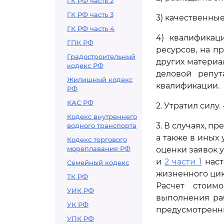
ГК РФ часть 2
ГК РФ часть 3
3) качественны
ГК РФ часть 4
4) квалификац
ГПК РФ
ресурсов, на п
Градостроительный
других материа
кодекс РФ
деловой репут
Жилищный кодекс
квалификации.
РФ
КАС РФ
2. Утратил силу.
Кодекс внутреннего
3. В случаях, 
водного транспорта
а также в иных
Кодекс торгового
мореплавания РФ
оценки заявок 
и
2 части 1
наст
Семейный кодекс
жизненного цик
ТК РФ
Расчет стоим
УИК РФ
выполнения ра
УК РФ
предусмотрен
УПК РФ