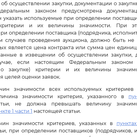
 об осуществлении закупки, документации о закупке 
деральным законом предусмотрена документац
н указать используемые при определении поставщи
 критерии и их величины значимости. При эт
ри определении поставщика (подрядчика, исполнит
м случаев проведения аукциона, должно быть не 
ых является цена контракта или сумма цен единиц 
азанные в извещении об осуществлении закупки, 
лучае, если настоящим Федеральным законом 
 о закупке) критерии и их величины значим
я целей оценки заявок.
чин значимости всех используемых критериев 
еличина значимости критерия, указанного в
пу
атьи, не должна превышать величину значимо
нкте 1 части 1
настоящей статьи.
чин значимости критериев, указанных в
пунктах
ьи, при определении поставщиков (подрядчиков, 