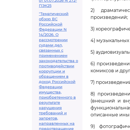
от 01.07.2026 N 272-
ПЭК25
2) драматиче
"Тематический
произведений;
обзор ВС
Российской
3) хореографич
Федерации N
14/2026. О
рассмотрении
4) музыкальных 
судами дел,
связанных с
5) аудиовизуал
применением
законодательства о
6) произведени
противодействии
комиксов и дру
коррупции и
обращением в
доход Российской
7) произведени
Федерации
имущества,
8) произведени
приобретенного в
(внешний и вн
результате
функциональна
нарушения
требований и
описанные иным
запретов,
направленных на
9) фотографич
предотвращение