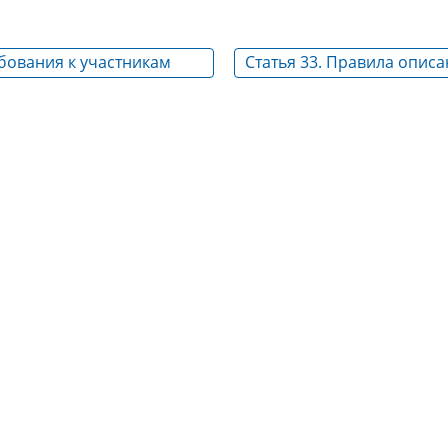
ебования к участникам
Статья 33. Правила опис
закупки