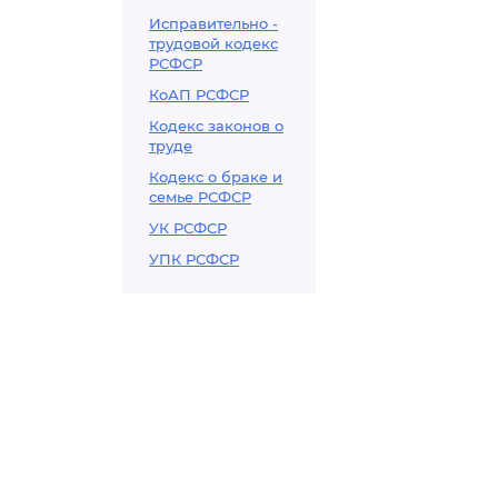
Исправительно -
трудовой кодекс
РСФСР
КоАП РСФСР
Кодекс законов о
труде
Кодекс о браке и
семье РСФСР
УК РСФСР
УПК РСФСР