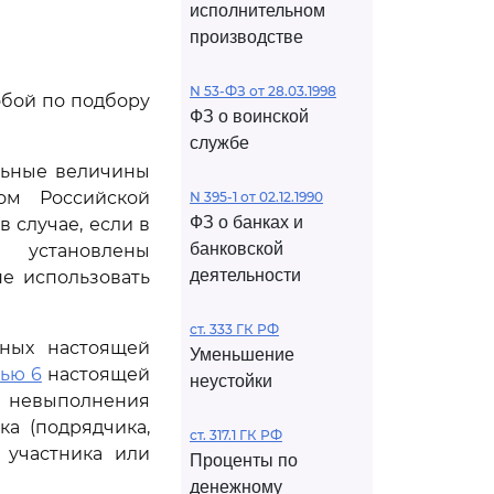
исполнительном
производстве
N 53-ФЗ от 28.03.1998
обой по подбору
ФЗ о воинской
службе
ельные величины
вом Российской
N 395-1 от 02.12.1990
ФЗ о банках и
 случае, если в
банковской
и установлены
деятельности
не использовать
ст. 333 ГК РФ
нных настоящей
Уменьшение
тью 6
настоящей
неустойки
е невыполнения
а (подрядчика,
ст. 317.1 ГК РФ
 участника или
Проценты по
денежному