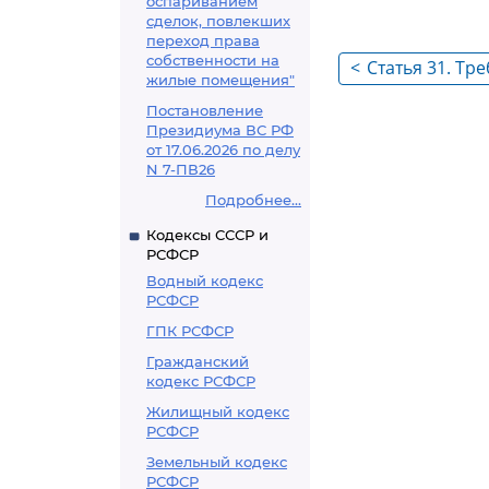
оспариванием
сделок, повлекших
переход права
собственности на
<
Статья 31. Тр
жилые помещения"
закупки
Постановление
Президиума ВС РФ
от 17.06.2026 по делу
N 7-ПВ26
Подробнее...
Кодексы СССР и
РСФСР
Водный кодекс
РСФСР
ГПК РСФСР
Гражданский
кодекс РСФСР
Жилищный кодекс
РСФСР
Земельный кодекс
РСФСР