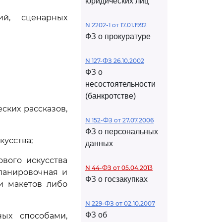
юридических лиц
ий, сценарных
N 2202-1 от 17.01.1992
ФЗ о прокуратуре
N 127-ФЗ 26.10.2002
ФЗ о
несостоятельности
(банкротстве)
ских рассказов,
N 152-ФЗ от 27.07.2006
ФЗ о персональных
кусства;
данных
ового искусства
N 44-ФЗ от 05.04.2013
ланировочная и
ФЗ о госзакупках
и макетов либо
N 229-ФЗ от 02.10.2007
ФЗ об
ных способами,