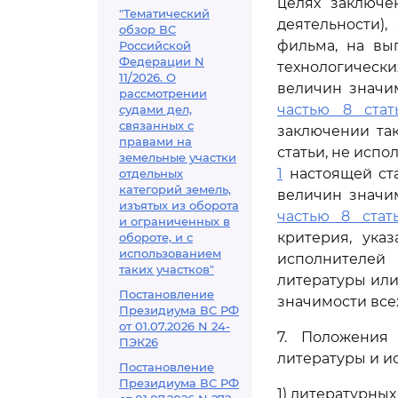
целях заключе
"Тематический
деятельности)
обзор ВС
фильма, на вы
Российской
Федерации N
технологически
11/2026. О
величин значи
рассмотрении
частью 8 стат
судами дел,
связанных с
заключении та
правами на
статьи, не испо
земельные участки
1
настоящей ста
отдельных
категорий земель,
величин значи
изъятых из оборота
частью 8 стат
и ограниченных в
критерия, ука
обороте, и с
использованием
исполнителей
таких участков"
литературы или
Постановление
значимости все
Президиума ВС РФ
от 01.07.2026 N 24-
7. Положения
ПЭК26
литературы и и
Постановление
Президиума ВС РФ
1) литературны