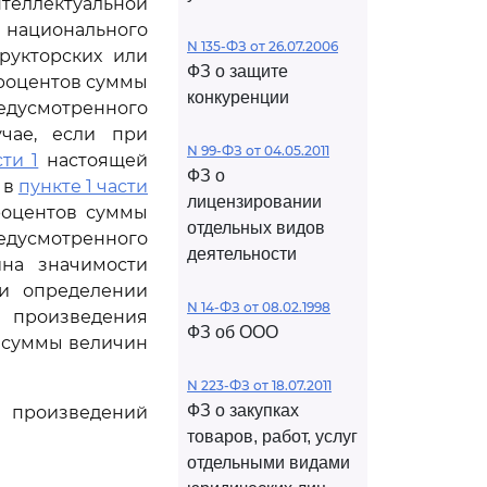
теллектуальной
 национального
N 135-ФЗ от 26.07.2006
рукторских или
ФЗ о защите
процентов суммы
конкуренции
едусмотренного
чае, если при
N 99-ФЗ от 04.05.2011
ти 1
настоящей
ФЗ о
 в
пункте 1 части
лицензировании
роцентов суммы
отдельных видов
едусмотренного
деятельности
ина значимости
ри определении
N 14-ФЗ от 08.02.1998
 произведения
ФЗ об ООО
в суммы величин
N 223-ФЗ от 18.07.2011
ФЗ о закупках
 произведений
товаров, работ, услуг
отдельными видами