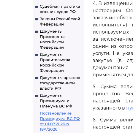
4. В извещении
Судебная практика
настоящим Фе
высших судов РФ
заказчик обяза
Законы Российской
Федерации
исполнителя)
Документы
используемых п
Президента
за исключение
Российской
одним из котор
Федерации
услуги. Не ук
Документы
Правительства
закупке (в с
Российской
документация
Федерации
применяться дл
Документы органов
государственной
5. Сумма вели
власти РФ
процентов. В
Документы
настоящей ст
Президиума и
Пленума ВС РФ
указанного в
пу
Постановление
Президиума ВС РФ
6. Сумма вели
от 01.07.2026 N
настоящей стат
18А/2026