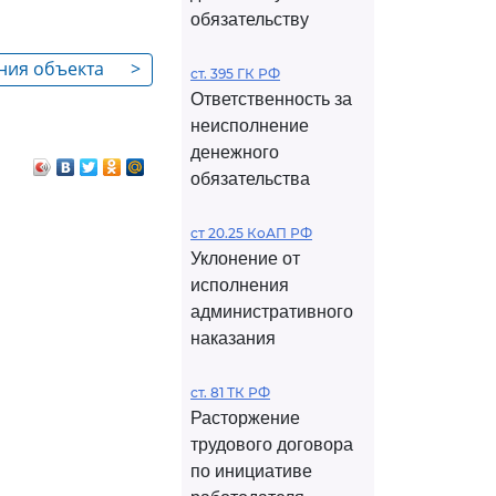
обязательству
ания объекта
>
ст. 395 ГК РФ
Ответственность за
неисполнение
денежного
обязательства
ст 20.25 КоАП РФ
Уклонение от
исполнения
административного
наказания
ст. 81 ТК РФ
Расторжение
трудового договора
по инициативе