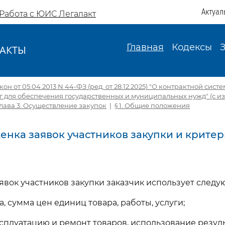
Актуал
Работа с ЮИС Легалакт
Главная
Кодексы
АКТЫ
И
н от 05.04.2013 N 44-ФЗ (ред. от 28.12.2025) "О контрактной сист
уг для обеспечения государственных и муниципальных нужд" (с изм.
Глава 3. Осуществление закупок
|
§ 1. Общие положения
ценка заявок участников закупки и крите
аявок участников закупки заказчик использует след
та, сумма цен единиц товара, работы, услуги;
ксплуатацию и ремонт товаров, использование резуль