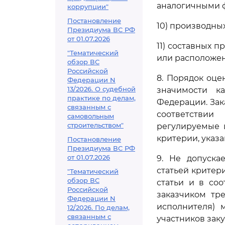
аналогичными 
коррупции"
Постановление
10) производны
Президиума ВС РФ
от 01.07.2026
11) составных 
"Тематический
или расположен
обзор ВС
Российской
8. Порядок оце
Федерации N
13/2026. О судебной
значимости ка
практике по делам,
Федерации. Зак
связанным с
соответствии
самовольным
строительством"
регулируемые ц
критерии, указ
Постановление
Президиума ВС РФ
от 01.07.2026
9. Не допуска
статьей критер
"Тематический
обзор ВС
статьи и в со
Российской
заказчиком тр
Федерации N
исполнителя) 
12/2026. По делам,
связанным с
участников заку