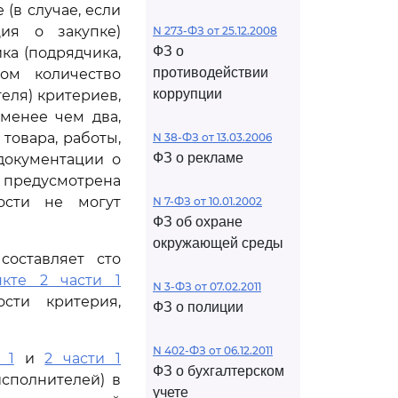
(в случае, если
ия о закупке)
N 273-ФЗ от 25.12.2008
ФЗ о
ка (подрядчика,
противодействии
ом количество
коррупции
еля) критериев,
менее чем два,
товара, работы,
N 38-ФЗ от 13.03.2006
ФЗ о рекламе
документации о
предусмотрена
ости не могут
N 7-ФЗ от 10.01.2002
ФЗ об охране
окружающей среды
составляет сто
нкте 2 части 1
N 3-ФЗ от 07.02.2011
сти критерия,
ФЗ о полиции
N 402-ФЗ от 06.12.2011
 1
и
2 части 1
ФЗ о бухгалтерском
исполнителей) в
учете