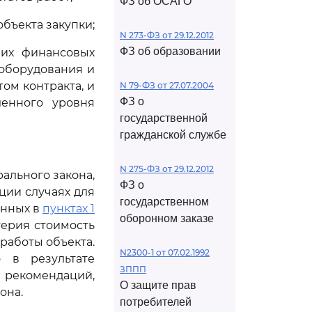
ФЗ об ОСАГО
бъекта закупки;
N 273-ФЗ от 29.12.2012
ФЗ об образовании
них финансовых
 оборудования и
ом контракта, и
N 79-ФЗ от 27.07.2004
ФЗ о
ленного уровня
государственной
гражданской службе
N 275-ФЗ от 29.12.2012
ального закона,
ФЗ о
ции случаях для
государственном
анных в
пунктах 1
оборонном заказе
терия стоимость
работы объекта.
N2300-1 от 07.02.1992
 в результате
ЗППП
 рекомендаций,
О защите прав
она.
потребителей