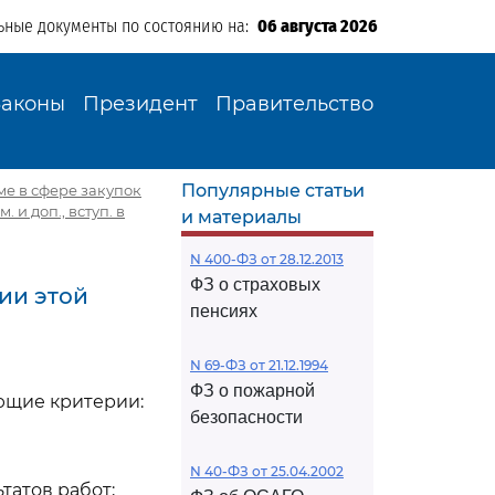
ьные документы по состоянию на:
06 августа 2026
Законы
Президент
Правительство
Популярные статьи
еме в сфере закупок
 и доп., вступ. в
и материалы
N 400-ФЗ от 28.12.2013
ФЗ о страховых
рии этой
пенсиях
N 69-ФЗ от 21.12.1994
ФЗ о пожарной
ующие критерии:
безопасности
N 40-ФЗ от 25.04.2002
татов работ;