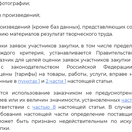
фотографии;
х произведений;
произведений (кроме баз данных), представляющих с
ию материалов результат творческого труда.
нки заявок участников закупки, в том числе пред
ждого критерия, устанавливается Правительст
азчик для целей оценки заявок участников закупки в
 с законодательством Российской Федераци
ены (тарифы) на товары, работы, услуги, вправе 
анные в
пунктах 1
и
2 части 1
настоящей статьи.
ется использование заказчиком не предусмотре
иев или их величин значимости, установленных
час
ответствии с
частью 8
настоящей статьи. В случа
ебования настоящей части определение поставщик
может быть признано недействительным по иску
пки.