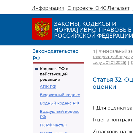
Информация
О проекте ЮИС Легалакт
ЗАКОНЫ, КОДЕКСЫ И
НОРМАТИВНО-ПРАВОВЫЕ 
РОССИЙСКОЙ ФЕДЕРАЦИ
Законодательство
|
Федеральный зако
товаров, работ, усл
РФ
силу с 01.01.2026)
|
Кодексы РФ в
действующей
Статья 32. О
редакции
оценки
АПК РФ
Бюджетный кодекс
Водный кодекс РФ
1. Для оценки з
Воздушный кодекс
РФ
1) цена контрак
ГК РФ часть 1
2) расходы на э