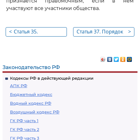
признается правомочным, если в нем
участвуют все участники общества.
<
Статья 35.
Статья 37. Порядок
>
Внеочередное
проведения
заседание или
заседания общего
заочное
собрания
голосование для
участников
Законодательство РФ
принятия решений
общества
Кодексы РФ в действующей редакции
общим собранием
АПК РФ
участников общества
Бюджетный кодекс
Водный кодекс РФ
Воздушный кодекс РФ
ГК РФ часть 1
ГК РФ часть 2
ГК РФ часть 3