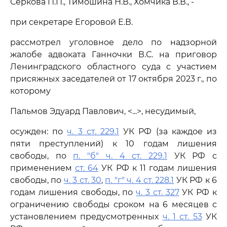
Серкова П.П., Тимошина Н.В., Хомчика В.В., -
при секретаре Егоровой Е.В.
рассмотрел уголовное дело по надзорной
жалобе адвоката Ганночки В.С. на приговор
Ленинградского областного суда с участием
присяжных заседателей от 17 октября 2023 г., по
которому
Пальмов Эдуард Павлович, <...>, несудимый,
осужден: по
ч. 3 ст. 229.1
УК РФ (за каждое из
пяти преступлений) к 10 годам лишения
свободы, по
п. "б" ч. 4 ст. 229.1
УК РФ с
применением
ст. 64
УК РФ к 11 годам лишения
свободы, по
ч. 3 ст. 30
,
п. "г" ч. 4 ст. 228.1
УК РФ к 6
годам лишения свободы, по
ч. 3 ст. 327
УК РФ к
ограничению свободы сроком на 6 месяцев с
установлением предусмотренных
ч. 1 ст. 53
УК