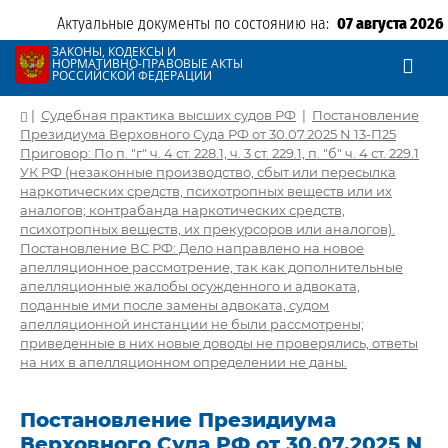
Актуальные документы по состоянию на:
07 августа 2026
ЗАКОНЫ, КОДЕКСЫ И
НОРМАТИВНО-ПРАВОВЫЕ АКТЫ
РОССИЙСКОЙ ФЕДЕРАЦИИ
|
Судебная практика высших судов РФ
|
Постановление
Президиума Верховного Суда РФ от 30.07.2025 N 13-П25
Приговор: По п. "г" ч. 4 ст. 228.1, ч. 3 ст. 229.1, п. "б" ч. 4 ст. 229.1
УК РФ (незаконные производство, сбыт или пересылка
наркотических средств, психотропных веществ или их
аналогов; контрабанда наркотических средств,
психотропных веществ, их прекурсоров или аналогов).
Постановление ВС РФ: Дело направлено на новое
апелляционное рассмотрение, так как дополнительные
апелляционные жалобы осужденного и адвоката,
поданные ими после замены адвоката, судом
апелляционной инстанции не были рассмотрены;
приведенные в них новые доводы не проверялись, ответы
на них в апелляционном определении не даны.
Постановление Президиума
Верховного Суда РФ от 30.07.2025 N