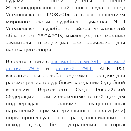
судами не были учтены решение
Железнодорожного районного суда города
Ульяновска от 12.08.2014, а также решением
мирового судьи судебного участка N 1
Ульяновского судебного района Ульяновской
области от 29.04.2015, имеющие, по мнению
заявителя, преюдициальное значение для
настоящего спора.
В соответствии с
частью 1 статьи 291.1
,
частью 7
статьи 291.6
и
статьей 291.11
АПК РФ,
кассационная жалоба подлежит передаче для
рассмотрения в судебном заседании Судебной
коллегии Верховного Суда Российской
Федерации, если изложенные в ней доводы
подтверждают наличие существенных
нарушений норм материального права и (или)
норм процессуального права, повлиявших на
исход дела, без устранения которых