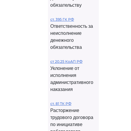
обязательству
ст. 395 ГК РФ
Ответственность за
неисполнение
денежного
обязательства
ст 20.25 КоАП РФ
Уклонение от
исполнения
административного
наказания
ст. 81 ТК РФ
Расторжение
трудового договора
по инициативе