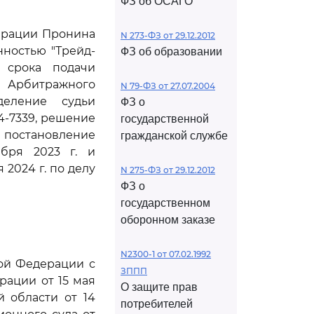
ФЗ об ОСАГО
дерации Пронина
N 273-ФЗ от 29.12.2012
нностью "Трейд-
ФЗ об образовании
 срока подачи
Арбитражного
N 79-ФЗ от 27.07.2004
деление судьи
ФЗ о
4-7339, решение
государственной
 постановление
гражданской службе
ября 2023 г. и
2024 г. по делу
N 275-ФЗ от 29.12.2012
ФЗ о
государственном
оборонном заказе
N2300-1 от 07.02.1992
кой Федерации с
ЗППП
рации от 15 мая
О защите прав
 области от 14
потребителей