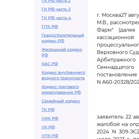
ГК РФ часть 2
ГК РФ часть 3
г. Москва27 ав
ГК РФ часть 4
М.В., рассмотр
ГПК РФ
Фарм" (далее
Градостроительный
кассационно
кодекс РФ
процессуальн
Жилищный кодекс
Верховного Суд
РФ
Арбитражного 
КАС РФ
Семнадцатого 
Кодекс внутреннего
постановление 
водного транспорта
N А60-20328/202
Кодекс торгового
мореплавания РФ
Семейный кодекс
ТК РФ
заявитель 22 а
УИК РФ
жалобой на опр
УК РФ
2024 N 309-ЭС
УПК РФ