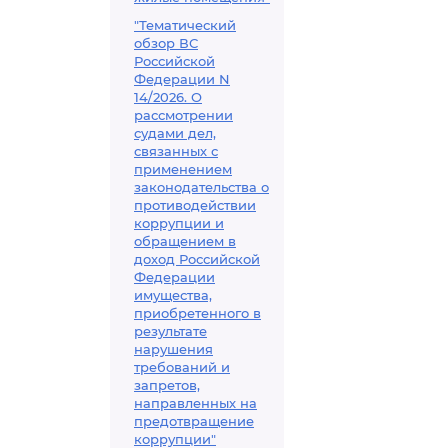
"Тематический
обзор ВС
Российской
Федерации N
14/2026. О
рассмотрении
судами дел,
связанных с
применением
законодательства о
противодействии
коррупции и
обращением в
доход Российской
Федерации
имущества,
приобретенного в
результате
нарушения
требований и
запретов,
направленных на
предотвращение
коррупции"