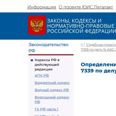
Информация
О проекте ЮИС Легалакт
ЗАКОНЫ, КОДЕКСЫ И
НОРМАТИВНО-ПРАВОВЫЕ 
РОССИЙСКОЙ ФЕДЕРАЦИ
Законодательство
|
Судебная практ
7339 по делу N А60-
РФ
Кодексы РФ в
Определение
действующей
редакции
7339 по дел
АПК РФ
Бюджетный кодекс
Водный кодекс РФ
Воздушный кодекс
РФ
ГК РФ часть 1