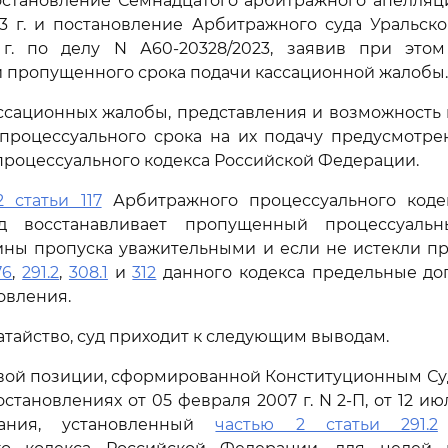
постановление Семнадцатого арбитражного апелляц
3 г. и постановление Арбитражного суда Уральско
г. по делу N А60-20328/2023, заявив при этом
 пропущенного срока подачи кассационной жалобы.
ссационных жалобы, представления и возможность
процессуального срока на их подачу предусмотр
роцессуального кодекса Российской Федерации.
2 статьи 117
Арбитражного процессуального коде
д восстанавливает пропущенный процессуальн
ины пропуска уважительными и если не истекли п
76
,
291.2
,
308.1
и
312
данного кодекса предельные до
овления.
атайство, суд приходит к следующим выводам.
овой позиции, сформированной Конституционным Су
тановлениях от 05 февраля 2007 г. N 2-П, от 12 июля
вания, установленный
частью 2 статьи 291.2