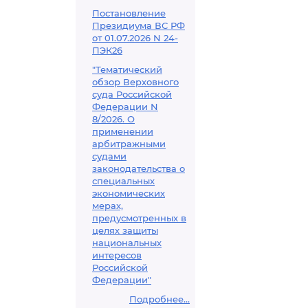
Постановление
Президиума ВС РФ
от 01.07.2026 N 24-
ПЭК26
"Тематический
обзор Верховного
суда Российской
Федерации N
8/2026. О
применении
арбитражными
судами
законодательства о
специальных
экономических
мерах,
предусмотренных в
целях защиты
национальных
интересов
Российской
Федерации"
Подробнее...