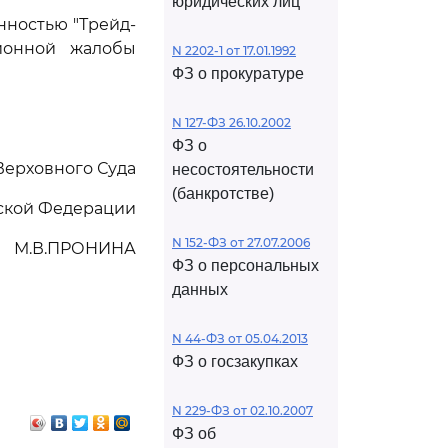
юридических лиц
нностью "Трейд-
ионной жалобы
N 2202-1 от 17.01.1992
ФЗ о прокуратуре
N 127-ФЗ 26.10.2002
ФЗ о
Верховного Суда
несостоятельности
(банкротстве)
ской Федерации
N 152-ФЗ от 27.07.2006
М.В.ПРОНИНА
ФЗ о персональных
данных
N 44-ФЗ от 05.04.2013
ФЗ о госзакупках
N 229-ФЗ от 02.10.2007
ФЗ об