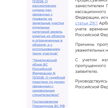
процессуально
11/2026. О
рассмотрении
заместителем 
судами дел,
кассационного
связанных с
Федерации, исч
правами на
земельные участки
статьи 291.1
Арби
отдельных
учета времени
категорий земель,
Российской Феде
изъятых из оборота
и ограниченных в
Причины пропу
обороте, и с
использованием
уважительных н
таких участков"
С учетом изл
"Тематический
обзор ВС
пропущенного 
Российской
заявителю.
Федерации N
13/2026. О судебной
Руководствуя
практике по делам,
связанным с
Российской Фед
самовольным
строительством"
Постановление
Президиума ВС РФ