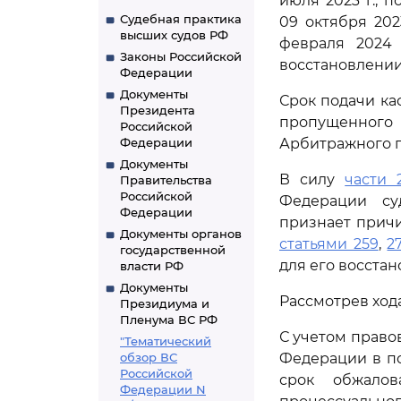
июля 2023 г., 
Судебная практика
09 октября 202
высших судов РФ
февраля 2024 
Законы Российской
восстановлении
Федерации
Документы
Срок подачи ка
Президента
пропущенного 
Российской
Федерации
Арбитражного п
Документы
В силу
части 
Правительства
Российской
Федерации су
Федерации
признает прич
Документы органов
статьями 259
,
2
государственной
для его восстан
власти РФ
Документы
Рассмотрев ход
Президиума и
Пленума ВС РФ
С учетом прав
"Тематический
обзор ВС
Федерации в пос
Российской
срок обжало
Федерации N