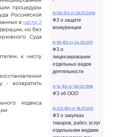
 инициирования
ации процедуры
N 135-ФЗ от 26.07.2006
уда Российской
ФЗ о защите
ованных в
части 2
конкуренции
дерации, но без
ерховного Суда
N 99-ФЗ от 04.05.2011
ФЗ о
телем, к числу
лицензировании
отдельных видов
деятельности
осстановлении
у - возвратить
N 14-ФЗ от 08.02.1998
ФЗ об ООО
ьного кодекса
N 223-ФЗ от 18.07.2011
ции
ФЗ о закупках
товаров, работ, услуг
отдельными видами