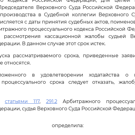
го кодекса Российской Федерации, для целей
Председателя Верховного Суда Российской Федер
 производства в Судебной коллегии Верховного С
исляется с даты принятия судебных актов, поимен
тражного процессуального кодекса Российской Фе
 рассмотрения кассационной жалобы судьей В
рации. В данном случае этот срок истек.
ска рассматриваемого срока, приведенные заяви
е относятся.
оженного в удовлетворении ходатайства о в
процессуального срока следует отказать, жалоб
сь
статьями 117
,
291.2
Арбитражного процессуал
ерации, судья Верховного Суда Российской Федера
определила: