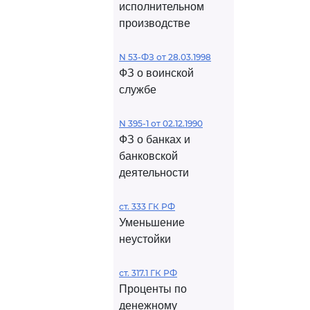
исполнительном
производстве
N 53-ФЗ от 28.03.1998
ФЗ о воинской
службе
N 395-1 от 02.12.1990
ФЗ о банках и
банковской
деятельности
ст. 333 ГК РФ
Уменьшение
неустойки
ст. 317.1 ГК РФ
Проценты по
денежному