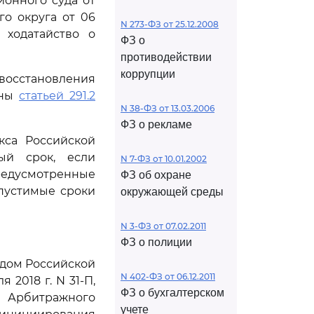
ионного суда от
го округа от 06
N 273-ФЗ от 25.12.2008
 ходатайство о
ФЗ о
противодействии
коррупции
 восстановления
ены
статьей 291.2
N 38-ФЗ от 13.03.2006
ФЗ о рекламе
кса Российской
ый срок, если
N 7-ФЗ от 10.01.2002
редусмотренные
ФЗ об охране
пустимые сроки
окружающей среды
N 3-ФЗ от 07.02.2011
ФЗ о полиции
дом Российской
N 402-ФЗ от 06.12.2011
 2018 г. N 31-П,
ФЗ о бухгалтерском
Арбитражного
учете