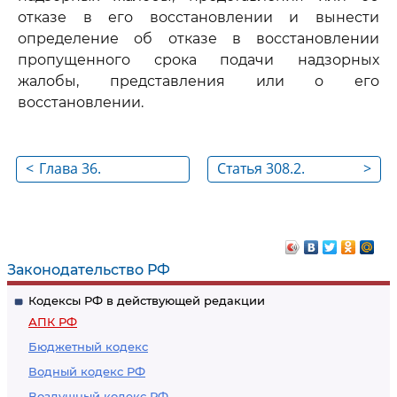
отказе в его восстановлении и вынести
определение об отказе в восстановлении
пропущенного срока подачи надзорных
жалобы, представления или о его
восстановлении.
<
Глава 36.
Статья 308.2.
>
Производство по
Содержание
пересмотру
надзорных жалобы,
судебных актов в
представления
порядке надзора
Законодательство РФ
(статья 292, статья
Кодексы РФ в действующей редакции
293, статья 294,
АПК РФ
статья 295, статья
Бюджетный кодекс
296, статья 297,
Водный кодекс РФ
статья 298, статья
Воздушный кодекс РФ