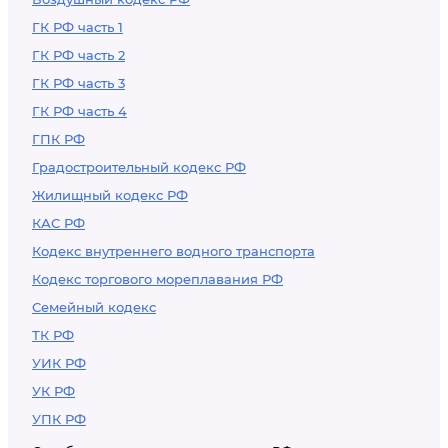
299, статья 300,
статья 301, статья
ГК РФ часть 1
302, статья 303,
ГК РФ часть 2
статья 304, статья
ГК РФ часть 3
305, статья 306,
ГК РФ часть 4
статья 307, статья
ГПК РФ
308). - Утратила силу
Градостроительный кодекс РФ
Жилищный кодекс РФ
КАС РФ
Кодекс внутреннего водного транспорта
Кодекс торгового мореплавания РФ
Семейный кодекс
ТК РФ
УИК РФ
УК РФ
УПК РФ