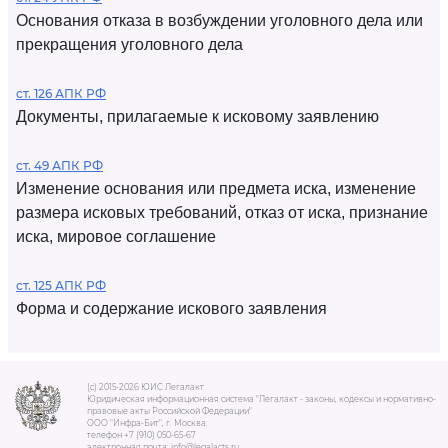
Основания отказа в возбуждении уголовного дела или
прекращения уголовного дела
ст. 126 АПК РФ
Документы, прилагаемые к исковому заявлению
ст. 49 АПК РФ
Изменение основания или предмета иска, изменение
размера исковых требований, отказ от иска, признание
иска, мировое соглашение
ст. 125 АПК РФ
Форма и содержание искового заявления
(c) 2015-2026 ЮИС Легалакт
Юридическая информационная система "Легалакт - законы, кодексы и нормативно-
правовые акты Российской Федерации"
ООО "Инфра-Бит", г. Москва.
телефон +7 (910) 050-65-67
электронная почта: info@legalacts.ru