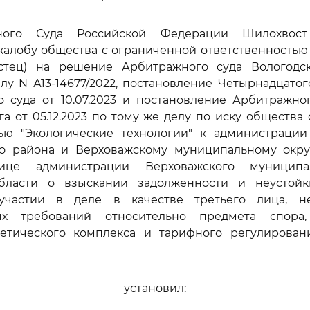
ного Суда Российской Федерации Шилохвост
алобу общества с ограниченной ответственностью
истец) на решение Арбитражного суда Вологодс
делу N А13-14677/2022, постановление Четырнадцато
 суда от 10.07.2023 и постановление Арбитражно
га от 05.12.2023 по тому же делу по иску общества
тью "Экологические технологии" к администрации
о района и Верховажскому муниципальному окру
це администрации Верховажского муниципа
бласти о взыскании задолженности и неустой
участии в деле в качестве третьего лица, н
ных требований относительно предмета спора,
гетического комплекса и тарифного регулирован
установил: