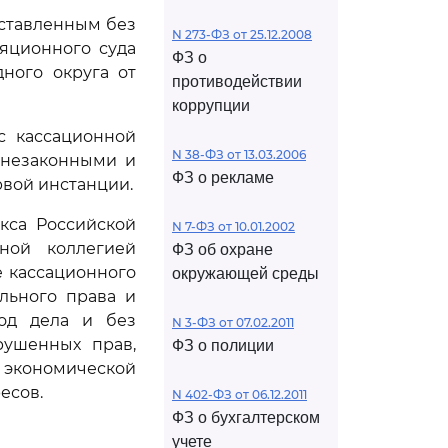
оставленным без
N 273-ФЗ от 25.12.2008
яционного суда
ФЗ о
дного округа от
противодействии
коррупции
с кассационной
N 38-ФЗ от 13.03.2006
 незаконными и
ФЗ о рекламе
рвой инстанции.
кса Российской
N 7-ФЗ от 10.01.2002
ной коллегией
ФЗ об охране
е кассационного
окружающей среды
льного права и
ход дела и без
N 3-ФЗ от 07.02.2011
рушенных прав,
ФЗ о полиции
й экономической
есов.
N 402-ФЗ от 06.12.2011
ФЗ о бухгалтерском
учете