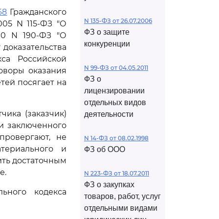
68
Гражданского
N 135-ФЗ от 26.07.2006
2005 N 115-ФЗ "О
ФЗ о защите
10 N 190-ФЗ "О
конкуренции
 доказательства
са Российской
N 99-ФЗ от 04.05.2011
оворы оказания
ФЗ о
тей посягает на
лицензировании
отдельных видов
чика (заказчик)
деятельности
ии заключенного
провергают, не
N 14-ФЗ от 08.02.1998
териального и
ФЗ об ООО
ить достаточным
е.
N 223-ФЗ от 18.07.2011
ФЗ о закупках
ьного кодекса
товаров, работ, услуг
отдельными видами