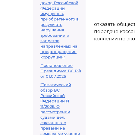
доход Российской
Федерации
имущества,
приобретенного в
отказать общес
результате
нарушения
передаче касса
требований и
коллегии по эк
запретов,
направленных на
предотвращение
коррупции"
Постановление
Президиума ВС РФ
от 01.07.2026
"Тематический
обзор ВС
Российской
----------------------
Федерации N
11/2026. О
рассмотрении
судами дел,
связанных с
правами на
земельные участки