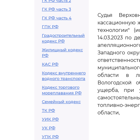
ГК РФ часть 2
ГК РФ часть 3
Судья Верхов
ГК РФ часть 4
кассационную ж
ГПК РФ
технологии" (
Градостроительный
14.03.2023 по 
кодекс РФ
апелляционного
Жилищный кодекс
Западного окру
РФ
ответственнос
КАС РФ
муниципальног
Кодекс внутреннего
области в ли
водного транспорта
Вологодской о
Кодекс торгового
ущерба, при 
мореплавания РФ
самостоятель
Семейный кодекс
топливно-энер
ТК РФ
области,
УИК РФ
УК РФ
УПК РФ