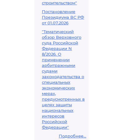
строительством"
Постановление
Президиума ВС РФ
от 01.07.2026
"Тематический
обзор Верховного
суда Российской
Федерации N
8/2026. О
применении
арбитражными
судами
законодательства о
специальных
экономических
мерах,
предусмотренных в
целях защиты
национальных
интересов
Российской
Федерации"
Подробнее...