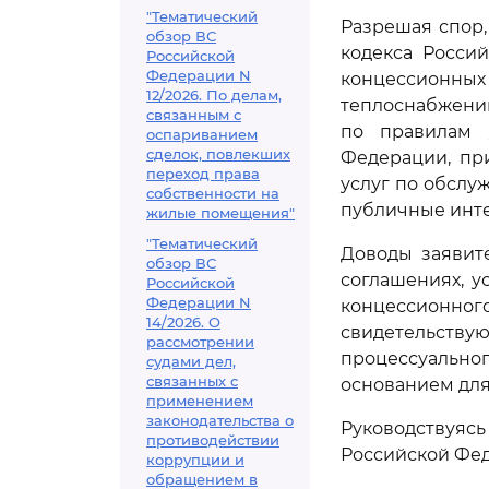
"Тематический
Разрешая спор,
обзор ВС
кодекса Росси
Российской
Федерации N
концессионных
12/2026. По делам,
теплоснабжении
связанным с
по правилам
оспариванием
сделок, повлекших
Федерации, пр
переход права
услуг по обслу
собственности на
публичные инт
жилые помещения"
"Тематический
Доводы заявите
обзор ВС
соглашениях, у
Российской
Федерации N
концессионног
14/2026. О
свидетельств
рассмотрении
процессуальног
судами дел,
связанных с
основанием для
применением
законодательства о
Руководствуя
противодействии
Российской Фед
коррупции и
обращением в