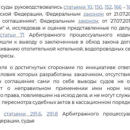
 суды руководствовались
статьями 10
,
150
,
152
,
166
-
1
йской Федерации, Федеральным
законом
от 21.07.
 соглашениях", Федеральным
законом
от 27.07.20
" и, исследовав и оценив представленные по делу
статьи 71
Арбитражного процессуального кодек
ишли к выводу о заключенные в обход закона дог
живанию отопительной котельной, водопроводных се
ересы.
ля о достигнутых сторонами по инициативе ответ
словия которых разработаны заказчиком, отсутств
о соглашения сами по себе выводы судов не о
уют о неправильном применении ими норм ма
о права, повлиявшем на исход дела, и не могут служ
 пересмотра судебных актов в кассационном порядк
сь
статьями 291.6
,
291.8
Арбитражного процессуал
ерации, судья