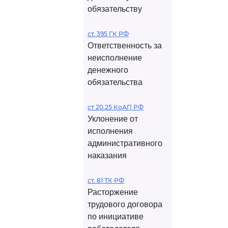
обязательству
ст. 395 ГК РФ
Ответственность за
неисполнение
денежного
обязательства
ст 20.25 КоАП РФ
Уклонение от
исполнения
административного
наказания
ст. 81 ТК РФ
Расторжение
трудового договора
по инициативе