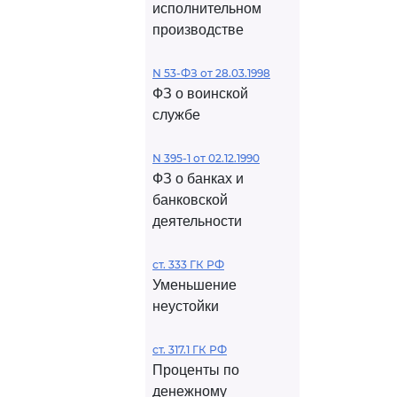
исполнительном
производстве
N 53-ФЗ от 28.03.1998
ФЗ о воинской
службе
N 395-1 от 02.12.1990
ФЗ о банках и
банковской
деятельности
ст. 333 ГК РФ
Уменьшение
неустойки
ст. 317.1 ГК РФ
Проценты по
денежному