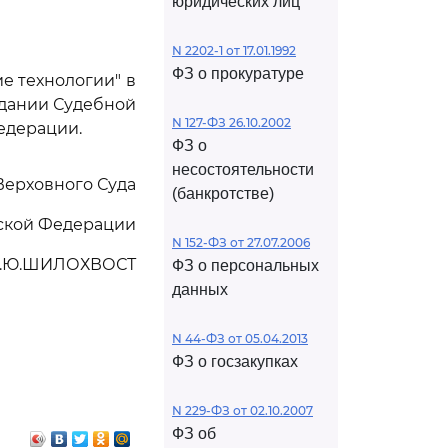
юридических лиц
N 2202-1 от 17.01.1992
ФЗ о прокуратуре
е технологии" в
едании Судебной
N 127-ФЗ 26.10.2002
едерации.
ФЗ о
несостоятельности
Верховного Суда
(банкротстве)
ской Федерации
N 152-ФЗ от 27.07.2006
.Ю.ШИЛОХВОСТ
ФЗ о персональных
данных
N 44-ФЗ от 05.04.2013
ФЗ о госзакупках
N 229-ФЗ от 02.10.2007
ФЗ об