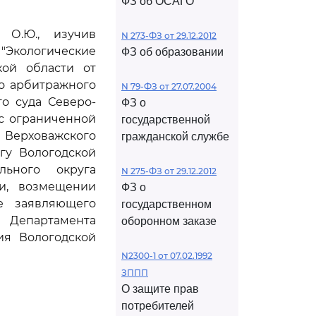
ФЗ об ОСАГО
 О.Ю., изучив
N 273-ФЗ от 29.12.2012
 "Экологические
ФЗ об образовании
кой области от
го арбитражного
N 79-ФЗ от 27.07.2004
го суда Северо-
ФЗ о
 с ограниченной
государственной
 Верховажского
гражданской службе
гу Вологодской
льного округа
N 275-ФЗ от 29.12.2012
ки, возмещении
ФЗ о
е заявляющего
государственном
 Департамента
оборонном заказе
ия Вологодской
N2300-1 от 07.02.1992
ЗППП
О защите прав
потребителей