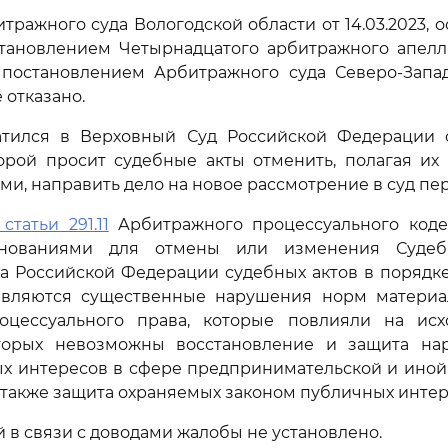
ражного суда Вологодской области от 14.03.2023, 
тановлением Четырнадцатого арбитражного апелл
и постановлением Арбитражного суда Северо-Запа
е отказано.
атился в Верховный Суд Российской Федерации 
торой просит судебные акты отменить, полагая их
и, направить дело на новое рассмотрение в суд пе
 статьи 291.11
Арбитражного процессуального коде
нованиями для отмены или изменения Судеб
а Российской Федерации судебных актов в порядк
являются существенные нарушения норм материа
оцессуального права, которые повлияли на ис
торых невозможны восстановление и защита на
ых интересов в сфере предпринимательской и ино
а также защита охраняемых законом публичных интер
й в связи с доводами жалобы не установлено.