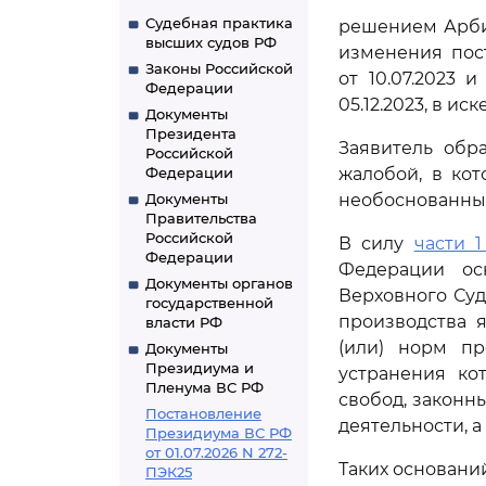
Судебная практика
решением Арбит
высших судов РФ
изменения пос
Законы Российской
от 10.07.2023 
Федерации
05.12.2023, в иск
Документы
Президента
Заявитель обр
Российской
Федерации
жалобой, в ко
Документы
необоснованным
Правительства
Российской
В силу
части 1
Федерации
Федерации ос
Документы органов
Верховного Суд
государственной
производства 
власти РФ
(или) норм пр
Документы
Президиума и
устранения ко
Пленума ВС РФ
свобод, законн
Постановление
деятельности, 
Президиума ВС РФ
от 01.07.2026 N 272-
Таких основани
ПЭК25