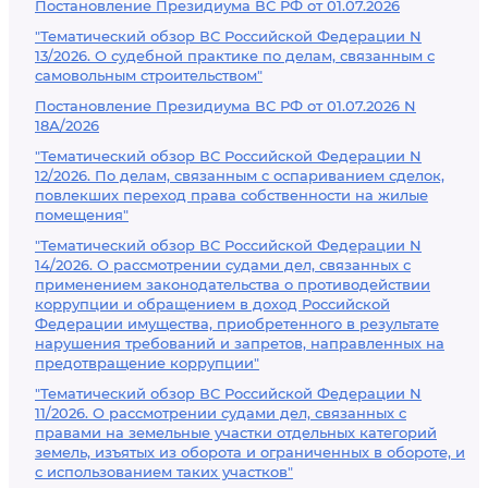
Постановление Президиума ВС РФ от 01.07.2026
"Тематический обзор ВС Российской Федерации N
13/2026. О судебной практике по делам, связанным с
самовольным строительством"
Постановление Президиума ВС РФ от 01.07.2026 N
18А/2026
"Тематический обзор ВС Российской Федерации N
12/2026. По делам, связанным с оспариванием сделок,
повлекших переход права собственности на жилые
помещения"
"Тематический обзор ВС Российской Федерации N
14/2026. О рассмотрении судами дел, связанных с
применением законодательства о противодействии
коррупции и обращением в доход Российской
Федерации имущества, приобретенного в результате
нарушения требований и запретов, направленных на
предотвращение коррупции"
"Тематический обзор ВС Российской Федерации N
11/2026. О рассмотрении судами дел, связанных с
правами на земельные участки отдельных категорий
земель, изъятых из оборота и ограниченных в обороте, и
с использованием таких участков"