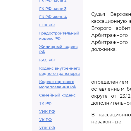
ГК РФ часть 2
ГК РФ часть 3
Судья Верхов
ГК РФ часть 4
кассационную 
ГПК РФ
Второго арбит
Градостроительный
Арбитражного с
кодекс РФ
Арбитражного 
Жилищный кодекс
должника,
РФ
КАС РФ
Кодекс внутреннего
водного транспорта
Кодекс торгового
определением
мореплавания РФ
оставленным б
Семейный кодекс
округа от 23.
дополнительног
ТК РФ
УИК РФ
В кассационн
УК РФ
незаконные.
УПК РФ