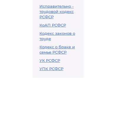
Исправительно -
трудовой кодекс
РСФСР
КоАП РСФСР
Кодекс законов о
труде
Кодекс о браке и
семье РСФСР
УК РСФСР
УПК РСФСР