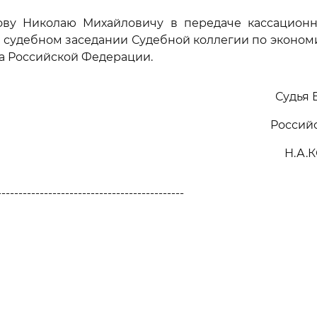
лову Николаю Михайловичу в передаче кассацион
 судебном заседании Судебной коллегии по эконо
а Российской Федерации.
Судья 
Россий
Н.А.
--------------------------------------------