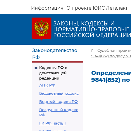
Информация
О проекте ЮИС Легалакт
ЗАКОНЫ, КОДЕКСЫ И
НОРМАТИВНО-ПРАВОВЫЕ 
РОССИЙСКОЙ ФЕДЕРАЦИ
Законодательство
|
Судебная практ
9841(852) по делу N 
РФ
Кодексы РФ в
Определение
действующей
редакции
9841(852) по
АПК РФ
Бюджетный кодекс
Водный кодекс РФ
Воздушный кодекс
РФ
ГК РФ часть 1