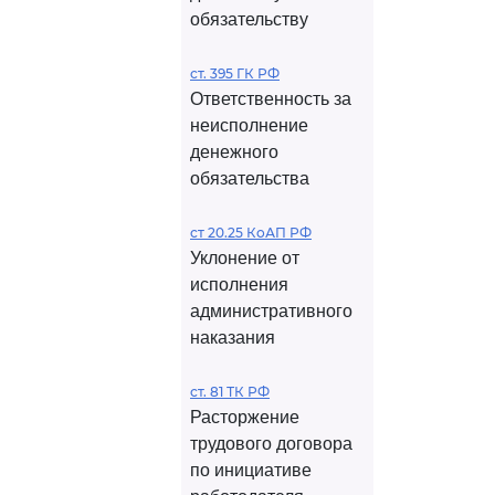
обязательству
ст. 395 ГК РФ
Ответственность за
неисполнение
денежного
обязательства
ст 20.25 КоАП РФ
Уклонение от
исполнения
административного
наказания
ст. 81 ТК РФ
Расторжение
трудового договора
по инициативе