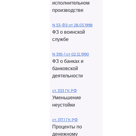
исполнительном
производстве
N 53-ФЗ от 28.03.1998
ФЗ о воинской
службе
N 395-1 от 02.12.1990
ФЗ о банках и
банковской
деятельности
ст. 333 ГК РФ
Уменьшение
неустойки
ст. 317.1 ГК РФ
Проценты по
денежному