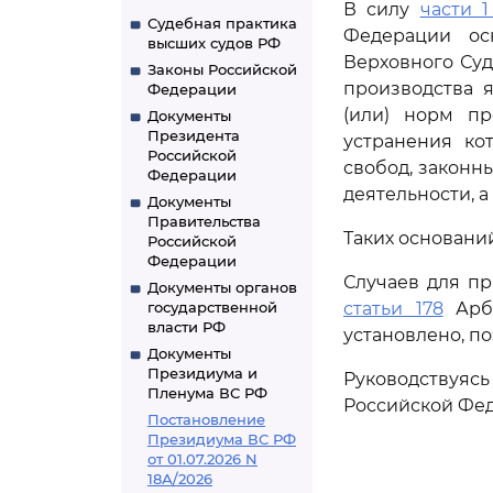
В силу
части 1
Судебная практика
Федерации ос
высших судов РФ
Верховного Суд
Законы Российской
производства 
Федерации
(или) норм пр
Документы
Президента
устранения ко
Российской
свобод, законн
Федерации
деятельности, 
Документы
Правительства
Таких основани
Российской
Федерации
Случаев для п
Документы органов
государственной
статьи 178
Арби
власти РФ
установлено, п
Документы
Президиума и
Руководствуя
Пленума ВС РФ
Российской Фед
Постановление
Президиума ВС РФ
от 01.07.2026 N
18А/2026