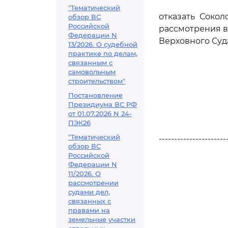
"Тематический
отказать Соко
обзор ВС
Российской
рассмотрения в
Федерации N
Верховного Суд
13/2026. О судебной
практике по делам,
связанным с
самовольным
строительством"
Постановление
Президиума ВС РФ
от 01.07.2026 N 24-
ПЭК26
"Тематический
----------------------
обзор ВС
Российской
Федерации N
11/2026. О
рассмотрении
судами дел,
связанных с
правами на
земельные участки