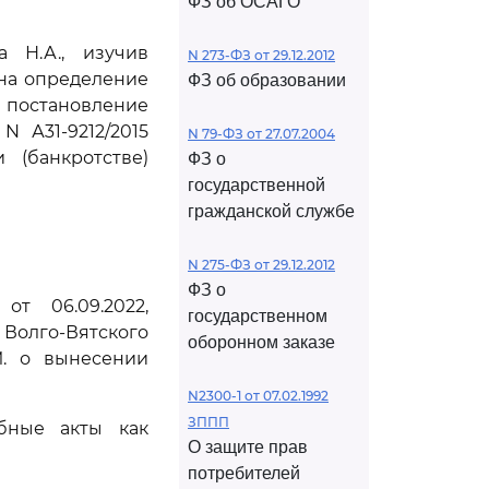
ФЗ об ОСАГО
 Н.А., изучив
N 273-ФЗ от 29.12.2012
на определение
ФЗ об образовании
 постановление
N А31-9212/2015
N 79-ФЗ от 27.07.2004
 (банкротстве)
ФЗ о
государственной
гражданской службе
N 275-ФЗ от 29.12.2012
ФЗ о
т 06.09.2022,
государственном
Волго-Вятского
оборонном заказе
М. о вынесении
N2300-1 от 07.02.1992
ЗППП
бные акты как
О защите прав
потребителей