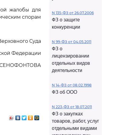
ной жалобы для
N 135-ФЗ от 26.07.2006
мическим спорам
ФЗ о защите
конкуренции
Верховного Суда
N 99-ФЗ от 04.05.2011
ФЗ о
ской Федерации
лицензировании
отдельных видов
КСЕНОФОНТОВА
деятельности
N 14-ФЗ от 08.02.1998
ФЗ об ООО
N 223-ФЗ от 18.07.2011
ФЗ о закупках
товаров, работ, услуг
отдельными видами