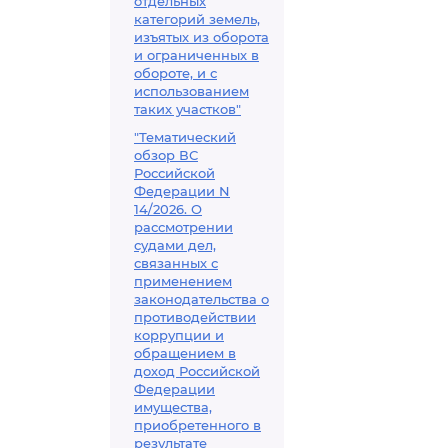
отдельных
категорий земель,
изъятых из оборота
и ограниченных в
обороте, и с
использованием
таких участков"
"Тематический
обзор ВС
Российской
Федерации N
14/2026. О
рассмотрении
судами дел,
связанных с
применением
законодательства о
противодействии
коррупции и
обращением в
доход Российской
Федерации
имущества,
приобретенного в
результате