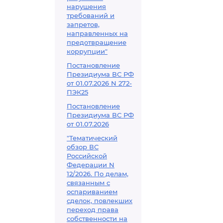
нарушения
требований и
запретов,
направленных на
предотвращение
коррупции"
Постановление
Президиума ВС РФ
от 01.07.2026 N 272-
ПЭК25
Постановление
Президиума ВС РФ
от 01.07.2026
"Тематический
обзор ВС
Российской
Федерации N
12/2026. По делам,
связанным с
оспариванием
сделок, повлекших
переход права
собственности на