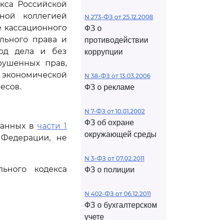
кса Российской
ной коллегией
N 273-ФЗ от 25.12.2008
е кассационного
ФЗ о
льного права и
противодействии
ход дела и без
коррупции
рушенных прав,
й экономической
N 38-ФЗ от 13.03.2006
есов.
ФЗ о рекламе
N 7-ФЗ от 10.01.2002
ФЗ об охране
ванных в
части 1
окружающей среды
 Федерации, не
N 3-ФЗ от 07.02.2011
ьного кодекса
ФЗ о полиции
N 402-ФЗ от 06.12.2011
ФЗ о бухгалтерском
учете