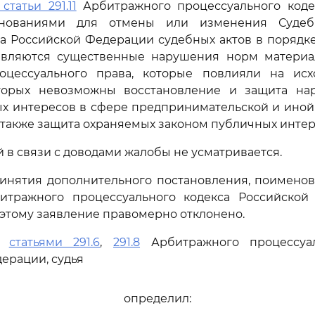
 статьи 291.11
Арбитражного процессуального коде
нованиями для отмены или изменения Судеб
а Российской Федерации судебных актов в порядк
являются существенные нарушения норм материа
оцессуального права, которые повлияли на ис
торых невозможны восстановление и защита на
ых интересов в сфере предпринимательской и ино
а также защита охраняемых законом публичных интер
й в связи с доводами жалобы не усматривается.
ринятия дополнительного постановления, поимено
тражного процессуального кодекса Российской
оэтому заявление правомерно отклонено.
сь
статьями 291.6
,
291.8
Арбитражного процессуал
ерации, судья
определил: