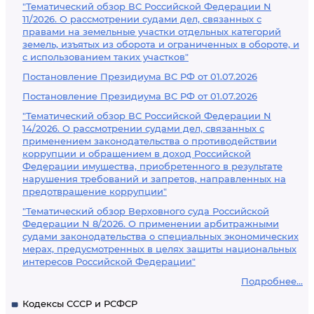
"Тематический обзор ВС Российской Федерации N
11/2026. О рассмотрении судами дел, связанных с
правами на земельные участки отдельных категорий
земель, изъятых из оборота и ограниченных в обороте, и
с использованием таких участков"
Постановление Президиума ВС РФ от 01.07.2026
Постановление Президиума ВС РФ от 01.07.2026
"Тематический обзор ВС Российской Федерации N
14/2026. О рассмотрении судами дел, связанных с
применением законодательства о противодействии
коррупции и обращением в доход Российской
Федерации имущества, приобретенного в результате
нарушения требований и запретов, направленных на
предотвращение коррупции"
"Тематический обзор Верховного суда Российской
Федерации N 8/2026. О применении арбитражными
судами законодательства о специальных экономических
мерах, предусмотренных в целях защиты национальных
интересов Российской Федерации"
Подробнее...
Кодексы СССР и РСФСР