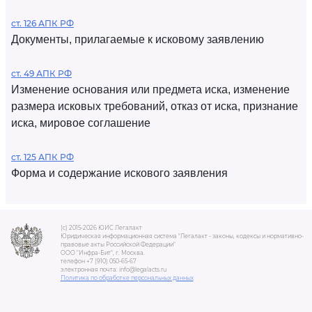
ст. 126 АПК РФ
Документы, прилагаемые к исковому заявлению
ст. 49 АПК РФ
Изменение основания или предмета иска, изменение
размера исковых требований, отказ от иска, признание
иска, мировое соглашение
ст. 125 АПК РФ
Форма и содержание искового заявления
(c) 2015-2026 ЮИС Легалакт
Юридическая информационная система "Легалакт - законы, кодексы и нормативно-
правовые акты Российской Федерации"
ООО "Инфра-Бит", г. Москва.
телефон +7 (910) 050-65-67
электронная почта: info@legalacts.ru
Политика по обработке персональных данных