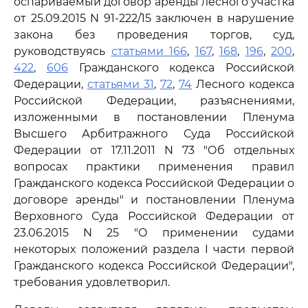
оспариваемый договор аренды лесного участка
от 25.09.2015 N 91-222/15 заключен в нарушение
закона без проведения торгов, суд,
руководствуясь
статьями 166
,
167
,
168
,
196
,
200
,
422
,
606
Гражданского кодекса Российской
Федерации,
статьями 31
,
72
,
74
Лесного кодекса
Российской Федерации, разъяснениями,
изложенными в постановлении Пленума
Высшего Арбитражного Суда Российской
Федерации от 17.11.2011 N 73 "Об отдельных
вопросах практики применения правил
Гражданского кодекса Российской Федерации о
договоре аренды" и постановлении Пленума
Верховного Суда Российской Федерации от
23.06.2015 N 25 "О применении судами
некоторых положений раздела I части первой
Гражданского кодекса Российской Федерации",
требования удовлетворил.