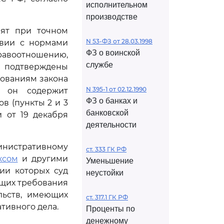
исполнительном
производстве
нят при точном
N 53-ФЗ от 28.03.1998
твии с нормами
ФЗ о воинской
равоотношению,
службе
ы подтверждены
ованиям закона
N 395-1 от 02.12.1990
а он содержит
ФЗ о банках и
в (пункты 2 и 3
банковской
 от 19 декабря
деятельности
инистративному
ст. 333 ГК РФ
ксом
и другими
Уменьшение
ии которых суд
неустойки
ющих требования
льств, имеющих
ст. 317.1 ГК РФ
тивного дела.
Проценты по
денежному