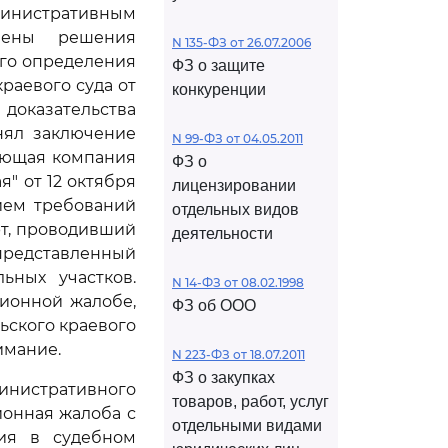
министративным
мены решения
N 135-ФЗ от 26.07.2006
ого определения
ФЗ о защите
раевого суда от
конкуренции
 доказательства
нял заключение
N 99-ФЗ от 04.05.2011
яющая компания
ФЗ о
" от 12 октября
лицензировании
нием требований
отдельных видов
рт, проводивший
деятельности
 представленный
ьных участков.
N 14-ФЗ от 08.02.1998
ионной жалобе,
ФЗ об ООО
ьского краевого
имание.
N 223-ФЗ от 18.07.2011
ФЗ о закупках
инистративного
товаров, работ, услуг
ионная жалоба с
отдельными видами
ия в судебном