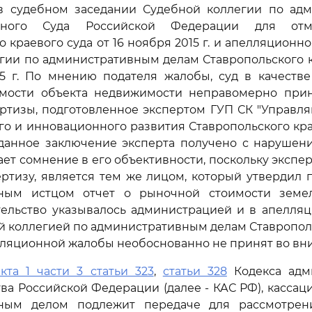
в судебном заседании Судебной коллегии по ад
вного Суда Российской Федерации для от
о краевого суда от 16 ноября 2015 г. и апелляционн
гии по административным делам Ставропольского к
5 г. По мнению подателя жалобы, суд в качестве
мости объекта недвижимости неправомерно при
ертизы, подготовленное экспертом ГУП СК "Управл
о и инновационного развития Ставропольского края
ак данное заключение эксперта получено с наруше
ает сомнение в его объективности, поскольку экспе
ртизу, является тем же лицом, который утвердил
ным истцом отчет о рыночной стоимости земел
тельство указывалось администрацией и в апелляц
й коллегией по административным делам Ставропол
лляционной жалобы необоснованно не принят во вн
кта 1 части 3 статьи 323
,
статьи 328
Кодекса адм
ва Российской Федерации (далее - КАС РФ), кассац
вным делом подлежит передаче для рассмотрен