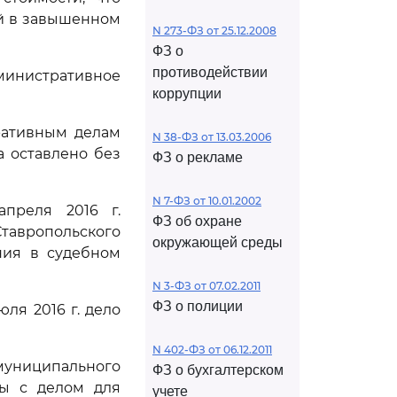
ей в завышенном
N 273-ФЗ от 25.12.2008
ФЗ о
противодействии
дминистративное
коррупции
ративным делам
N 38-ФЗ от 13.03.2006
а оставлено без
ФЗ о рекламе
N 7-ФЗ от 10.01.2002
апреля 2016 г.
ФЗ об охране
тавропольского
окружающей среды
ния в судебном
N 3-ФЗ от 07.02.2011
ФЗ о полиции
ля 2016 г. дело
N 402-ФЗ от 06.12.2011
муниципального
ФЗ о бухгалтерском
бы с делом для
учете