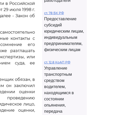
работодателя
ти в Российской
т 29 июля 1998 г.
ст. 78 БК РФ
алее - Закон об
Предоставление
субсидий
юридическим лицам,
самостоятельно
индивидуальным
ные контакты с
предпринимателям,
 сомнение его
физическим лицам
кже разглашать
кспертизы, или
ст. 12.8 КоАП РФ
нием суда, ее
Управление
транспортным
енщик обязан, в
средством
ым он заключил
водителем,
едении оценки
находящимся в
их проведению
состоянии
идическое лицо,
опьянения,
едение оценки,
передача