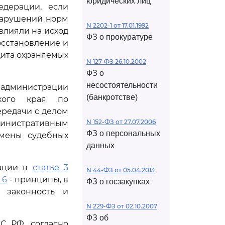
юридических лиц
едерации, если
нарушений норм
N 2202-1 от 17.01.1992
влияли на исход
ФЗ о прокуратуре
осстановление и
щита охраняемых
N 127-ФЗ 26.10.2002
ФЗ о
несостоятельности
министрации
(банкротстве)
ского края по
ередачи с делом
N 152-ФЗ от 27.07.2006
дминистративным
ФЗ о персональных
тмены судебных
данных
рации в
статье 3
N 44-ФЗ от 05.04.2013
 6
- принципы, в
ФЗ о госзакупках
 законность и
N 229-ФЗ от 02.10.2007
ФЗ об
С РФ, согласно