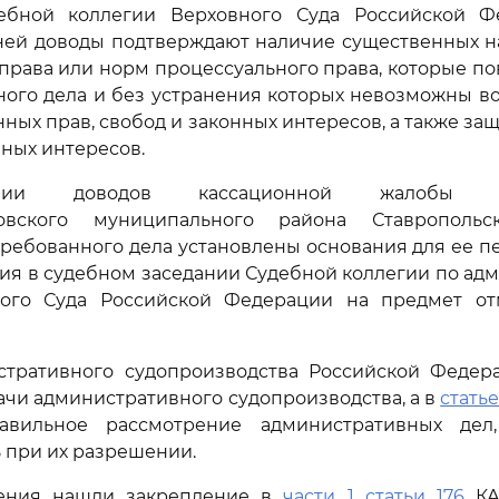
ебной коллегии Верховного Суда Российской Ф
ней доводы подтверждают наличие существенных 
права или норм процессуального права, которые по
ого дела и без устранения которых невозможны в
ных прав, свобод и законных интересов, а также за
ных интересов.
ии доводов кассационной жалобы ад
ровского муниципального района Ставрополь
ребованного дела установлены основания для ее п
ия в судебном заседании Судебной коллегии по а
ого Суда Российской Федерации на предмет о
тративного судопроизводства Российской Феде
ачи административного судопроизводства, а в
статье
авильное рассмотрение административных дел,
 при их разрешении.
ения нашли закрепление в
части 1 статьи 176
КА