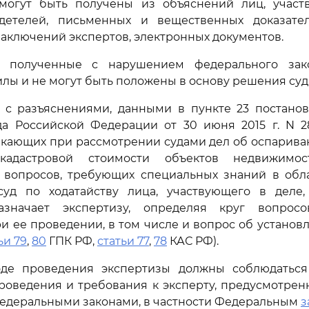
могут быть получены из объяснений лиц, участ
детелей, письменных и вещественных доказател
заключений экспертов, электронных документов.
а, полученные с нарушением федерального за
лы и не могут быть положены в основу решения суд
и с разъяснениями, данными в пункте 23 постано
да Российской Федерации от 30 июня 2015 г. N 2
икающих при рассмотрении судами дел об оспарива
кадастровой стоимости объектов недвижимос
 вопросов, требующих специальных знаний в обл
 суд по ходатайству лица, участвующего в деле
азначает экспертизу, определяя круг вопросо
 ее проведении, в том числе и вопрос об устано
ьи 79
,
80
ГПК РФ,
статьи 77
,
78
КАС РФ).
де проведения экспертизы должны соблюдатьс
роведения и требования к эксперту, предусмотрен
федеральными законами, в частности Федеральным
з