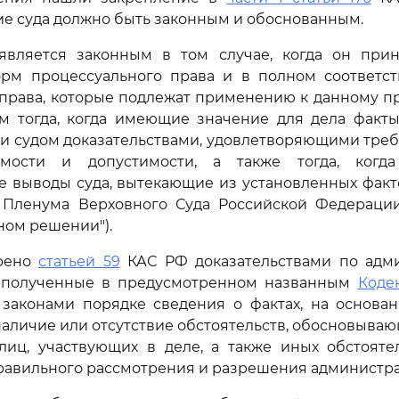
е суда должно быть законным и обоснованным.
является законным в том случае, когда он при
рм процессуального права и в полном соответс
 права, которые подлежат применению к данному п
м тогда, когда имеющие значение для дела факт
и судом доказательствами, удовлетворяющими треб
мости и допустимости, а также тогда, когд
выводы суда, вытекающие из установленных факто
 Пленума Верховного Суда Российской Федерации
бном решении").
трено
статьей 59
КАС РФ доказательствами по адм
 полученные в предусмотренном названным
Коде
законами порядке сведения о фактах, на основан
наличие или отсутствие обстоятельств, обосновыва
лиц, участвующих в деле, а также иных обстояте
равильного рассмотрения и разрешения администра