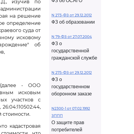
ФЗ об ОСАГО
Д., изучив по
администрации
N 273-ФЗ от 29.12.2012
рая на решение
ФЗ об образовании
ное определение
раевого суда от
N 79-ФЗ от 27.07.2004
вному исковому
ФЗ о
зрождение" об
государственной
в,
гражданской службе
N 275-ФЗ от 29.12.2012
ФЗ о
 (далее - ООО
государственном
ивным исковым
оборонном заказе
ных участков с
 26:04:110502:44,
N2300-1 от 07.02.1992
ой стоимости.
ЗППП
О защите прав
что кадастровая
потребителей
стоимости, что