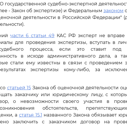
З "О государственной судебно-экспертной деятельнос
лее - Закон об экспертизе) и Федеральным
законом
о
ценочной деятельности в Российской Федерации" (д
ельности).
ений
части 6 статьи 49
КАС РФ эксперт не вправе 
риалы для проведения экспертизы, вступать в лич
судебного процесса, если это ставит под
анность в исходе административного дела, а та
орые стали ему известны в связи с проведением э
езультатах экспертизы кому-либо, за исключе
 со
статьей 15
Закона об оценочной деятельности оц
бщать заказчику или юридическому лицу, с котор
овор, о невозможности своего участия в пров
озникновения обстоятельств, препятствующ
енки, а
статья 15.1
названного Закона обязывает юр
ено заключить с заказчиком договор на пров