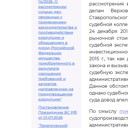
14/2026. О
рассмотрения 
рассмотрении
делам Верхо
судами дел,
связанных с
Ставропольског
применением
судебной колле
законодательства о
24 декабря 201
противодействии
коррупции и
рыночной стои
обращением в
судебной эксп
доход Российской
инвестиционног
Федерации
имущества,
2015 г., так к
приобретенного в
закона и вызыв
результате
судебную экспе
нарушения
требований и
административ
запретов,
Данное обстоя
направленных на
однако судебно
предотвращение
коррупции"
суда довод апе
Постановление
По смыслу
пун
Президиума ВС РФ
от 01.07.2026
судопроизводст
администрати
"Тематический