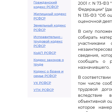
Гражданский
2001 г. N 73-Ф
кодекс РСФСР
Федерации" (да
Жилищный кодекс
N 135-ФЗ "Об о
РСФСР
оценочной деят
Земельный кодекс
РСФСР
В силу полож
Исправительно -
собирать мате
трудовой кодекс
участниками 
РСФСР
незаинтересов
КоАП РСФСР
сведения, кот
Кодекс законов о
сообщать о р
труде
назначившего.
Кодекс о браке и
семье РСФСР
В соответствии
УК РСФСР
том числе соо
трудовой дог
УПК РСФСР
вследствие в
объективной оц
которое намер