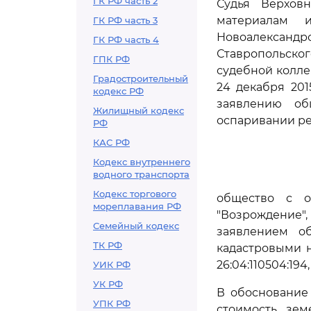
ГК РФ часть 2
Судья Верхов
материалам и
ГК РФ часть 3
Новоалександр
ГК РФ часть 4
Ставропольског
ГПК РФ
судебной колле
Градостроительный
24 декабря 20
кодекс РФ
заявлению об
Жилищный кодекс
оспаривании ре
РФ
КАС РФ
Кодекс внутреннего
водного транспорта
Кодекс торгового
общество с о
мореплавания РФ
"Возрождение
Семейный кодекс
заявлением об
ТК РФ
кадастровыми ном
26:04:110504:194
УИК РФ
УК РФ
В обоснование 
УПК РФ
стоимость зем