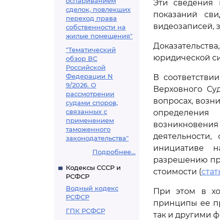
оспариванием
Эти сведения 
сделок, повлекших
показаний сви
переход права
видеозаписей, 
собственности на
жилые помещения"
Доказательств
"Тематический
юридической си
обзор ВС
Российской
Федерации N
В соответстви
9/2026. О
Верховного Су
рассмотрении
вопросах, возн
судами споров,
связанных с
определения 
применением
возникновения
таможенного
деятельности,
законодательства"
инициативе н
Подробнее...
разрешению при
Кодексы СССР и
стоимости (
стат
РСФСР
Водный кодекс
При этом в хо
РСФСР
принципы ее п
ГПК РСФСР
так и другими 