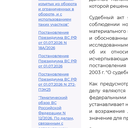
изъятых из оборота
которой решени
и ограниченных в
обороте, и с
Судебный акт 
использованием
соблюдении но
таких участков"
материального
Постановление
Президиума ВС РФ
и обоснованны
от 01.07.2026 N
исследованным
18А/2026
об их относи
Постановление
исчерпывающие 
Президиума ВС РФ
постановления
от 01.07.2026
2003 г. "О суде
Постановление
Президиума ВС РФ
Как предусмо
от 01.07.2026 N 272-
ПЭК25
делу являются
федеральными 
"Тематический
обзор ВС
устанавливает 
Российской
и возражения 
Федерации N
значение для п
12/2026. По делам,
связанным с