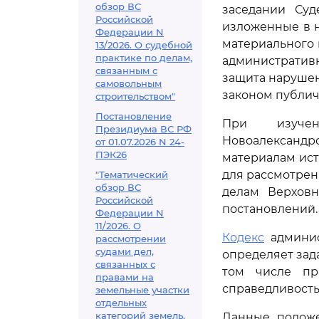
обзор ВС
заседании Суд
Российской
изложенные в 
Федерации N
материального 
13/2026. О судебной
практике по делам,
административн
связанным с
защита нарушен
самовольным
законом публич
строительством"
Постановление
При изучен
Президиума ВС РФ
Новоалександ
от 01.07.2026 N 24-
ПЭК26
материалам ист
для рассмотрен
"Тематический
обзор ВС
делам Верховн
Российской
постановлений.
Федерации N
11/2026. О
Кодекс
админис
рассмотрении
судами дел,
определяет зад
связанных с
том числе пр
правами на
справедливость
земельные участки
отдельных
категорий земель,
Данные полож