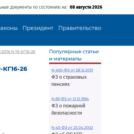
ьные документы по состоянию на:
08 августа 2026
Законы
Президент
Правительство
Популярные статьи
2016 N 19-КГ16-26
и материалы
-КГ16-26
N 400-ФЗ от 28.12.2013
ФЗ о страховых
пенсиях
N 69-ФЗ от 21.12.1994
ФЗ о пожарной
безопасности
N 40-ФЗ от 25.04.2002