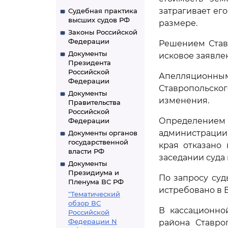
затрагивает ег
Судебная практика
высших судов РФ
размере.
Законы Российской
Федерации
Решением Ставр
Документы
исковое заявле
Президента
Российской
Апелляционным
Федерации
Ставропольског
Документы
изменения.
Правительства
Российской
Определением 
Федерации
администрации
Документы органов
государственной
края отказано
власти РФ
заседании суда
Документы
Президиума и
По запросу суд
Пленума ВС РФ
истребовано в 
"Тематический
обзор ВС
В кассационно
Российской
Федерации N
района Ставро