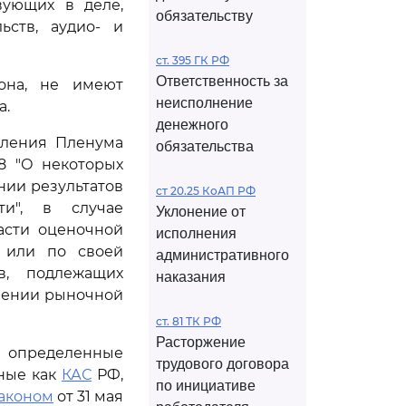
вующих в деле,
обязательству
ьств, аудио- и
ст. 395 ГК РФ
Ответственность за
кона, не имеют
неисполнение
а.
денежного
вления Пленума
обязательства
8 "О некоторых
нии результатов
ст 20.25 КоАП РФ
ти", в случае
Уклонение от
асти оценочной
исполнения
, или по своей
административного
в, подлежащих
наказания
влении рыночной
ст. 81 ТК РФ
Расторжение
я определенные
трудового договора
ные как
КАС
РФ,
по инициативе
аконом
от 31 мая