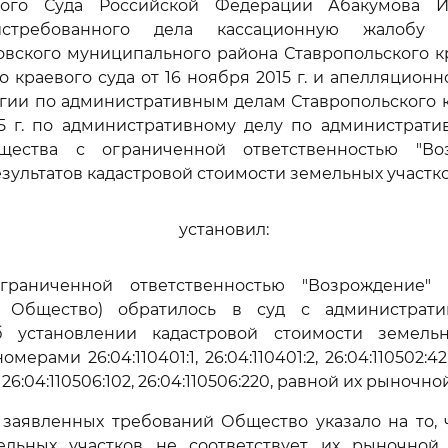
ного Суда Российской Федерации Абакумова И.
стребованного дела кассационную жалобу 
овского муниципального района Ставропольского к
о краевого суда от 16 ноября 2015 г. и апелляцион
гии по административным делам Ставропольского к
15 г. по административному делу по администрати
щества с ограниченной ответственностью "Во
зультатов кадастровой стоимости земельных участко
установил:
граниченной ответственностью "Возрождение"
", Общество) обратилось в суд с администрат
 установлении кадастровой стоимости земель
ерами 26:04:110401:1, 26:04:110401:2, 26:04:110502:42,
, 26:04:110506:102, 26:04:110506:220, равной их рыночн
заявленных требований Общество указало на то, 
ельных участков не соответствует их рыночной 