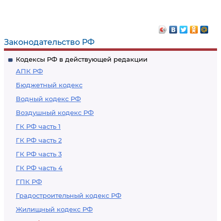
кассационного
кассационной
производства,
инстанции
связанные с
Законодательство РФ
пересмотром
Кодексы РФ в действующей редакции
вступивших в
АПК РФ
законную силу
Бюджетный кодекс
судебного приказа,
Водный кодекс РФ
судебного акта по
Воздушный кодекс РФ
административному
делу,
ГК РФ часть 1
рассмотренному в
ГК РФ часть 2
порядке
ГК РФ часть 3
упрощенного
ГК РФ часть 4
(письменного)
ГПК РФ
производства,
Градостроительный кодекс РФ
определения,
Жилищный кодекс РФ
которым не