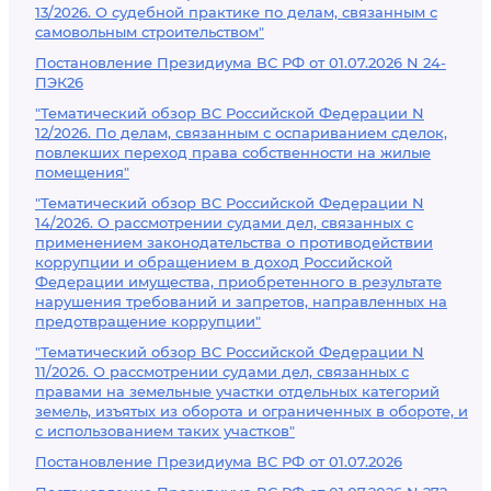
13/2026. О судебной практике по делам, связанным с
самовольным строительством"
Постановление Президиума ВС РФ от 01.07.2026 N 24-
ПЭК26
"Тематический обзор ВС Российской Федерации N
12/2026. По делам, связанным с оспариванием сделок,
повлекших переход права собственности на жилые
помещения"
"Тематический обзор ВС Российской Федерации N
14/2026. О рассмотрении судами дел, связанных с
применением законодательства о противодействии
коррупции и обращением в доход Российской
Федерации имущества, приобретенного в результате
нарушения требований и запретов, направленных на
предотвращение коррупции"
"Тематический обзор ВС Российской Федерации N
11/2026. О рассмотрении судами дел, связанных с
правами на земельные участки отдельных категорий
земель, изъятых из оборота и ограниченных в обороте, и
с использованием таких участков"
Постановление Президиума ВС РФ от 01.07.2026