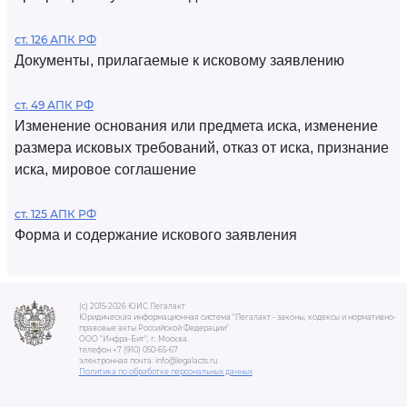
ст. 126 АПК РФ
Документы, прилагаемые к исковому заявлению
ст. 49 АПК РФ
Изменение основания или предмета иска, изменение
размера исковых требований, отказ от иска, признание
иска, мировое соглашение
ст. 125 АПК РФ
Форма и содержание искового заявления
(c) 2015-2026 ЮИС Легалакт
Юридическая информационная система "Легалакт - законы, кодексы и нормативно-
правовые акты Российской Федерации"
ООО "Инфра-Бит", г. Москва.
телефон +7 (910) 050-65-67
электронная почта: info@legalacts.ru
Политика по обработке персональных данных