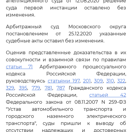
апелляционного суда от 12.08.2020 решение
суда первой инстанции оставлено без
изменения.
Арбитражный суд Московского округа
постановлением от 25.12.2020 указанные
судебные акты оставил без изменения.
Оценив представленные доказательства в их
совокупности и взаимной связи по правилам
статьи 71
Арбитражного процессуального
кодекса Российской Федерации,
руководствуясь
статьями 197
,
201
,
309
,
310
,
322
,
329
,
395
,
779
,
781
,
787
Гражданского кодекса
Российской Федерации,
статьей 42
Федерального закона от 08.11.2007 N 259-ФЗ
"Устав автомобильного транспорта и
городского наземного электрического
транспорта", суды пришли к выводу об
отсутствии надлежащих и достоверных