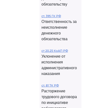
обязательству
ст. 395 ГК РФ
Ответственность за
неисполнение
денежного
обязательства
ст 20.25 КоАП РФ
Уклонение от
исполнения
административного
наказания
ст. 81 ТК РФ
Расторжение
трудового договора
по инициативе