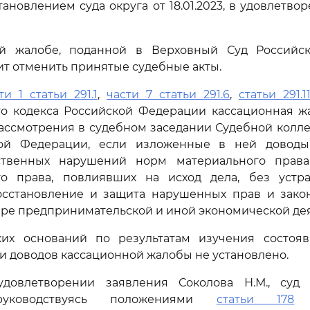
ановлением суда округа от 18.01.2023, в удовлетво
й жалобе, поданной в Верховный Суд Российс
ит отменить принятые судебные акты.
ти 1 статьи 291.1
,
части 7 статьи 291.6
,
статьи 291.1
го кодекса Российской Федерации кассационная ж
ассмотрения в судебном заседании Судебной колл
кой Федерации, если изложенные в ней доводы
ственных нарушений норм материального права
го права, повлиявших на исход дела, без устр
сстановление и защита нарушенных прав и зако
ере предпринимательской и иной экономической дея
их оснований по результатам изучения состоя
 и доводов кассационной жалобы не установлено.
довлетворении заявления Соколова Н.М., суд
руководствуясь положениями
статьи 178
А