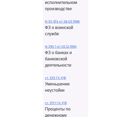
исполнительном
производстве
N 53-ФЗ от 28.03.1998
ФЗ о воинской
службе
N 395-1 от 02.12.1990
ФЗ о банках и
банковской
деятельности
ст. 333 ГК РФ
Уменьшение
неустойки
ст. 317.1 ГК РФ
Проценты по
денежному