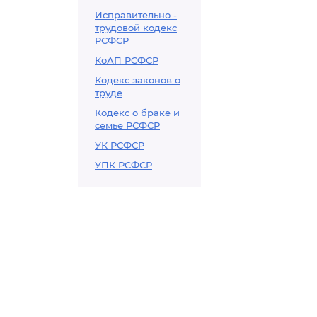
Исправительно -
трудовой кодекс
РСФСР
КоАП РСФСР
Кодекс законов о
труде
Кодекс о браке и
семье РСФСР
УК РСФСР
УПК РСФСР