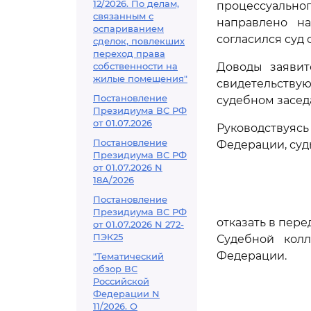
12/2026. По делам,
процессуального
связанным с
направлено на
оспариванием
согласился суд 
сделок, повлекших
переход права
собственности на
Доводы заявит
жилые помещения"
свидетельству
Постановление
судебном засед
Президиума ВС РФ
от 01.07.2026
Руководствуяс
Постановление
Федерации, суд
Президиума ВС РФ
от 01.07.2026 N
18А/2026
Постановление
Президиума ВС РФ
отказать в пер
от 01.07.2026 N 272-
ПЭК25
Судебной кол
Федерации.
"Тематический
обзор ВС
Российской
Федерации N
11/2026. О