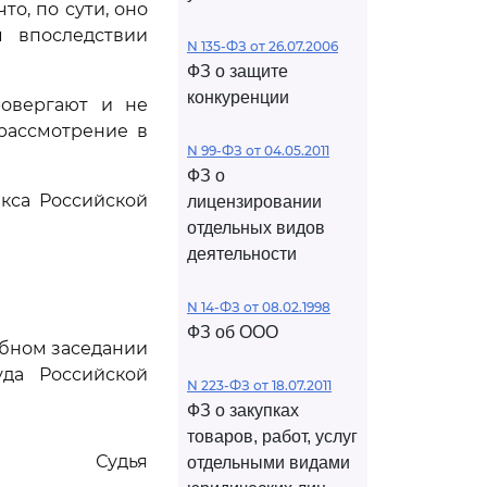
то, по сути, оно
м впоследствии
N 135-ФЗ от 26.07.2006
ФЗ о защите
конкуренции
ровергают и не
рассмотрение в
N 99-ФЗ от 04.05.2011
ФЗ о
кса Российской
лицензировании
отдельных видов
деятельности
N 14-ФЗ от 08.02.1998
ФЗ об ООО
ебном заседании
да Российской
N 223-ФЗ от 18.07.2011
ФЗ о закупках
товаров, работ, услуг
Судья
отдельными видами