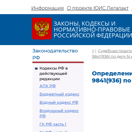
Информация
О проекте ЮИС Легалакт
ЗАКОНЫ, КОДЕКСЫ И
НОРМАТИВНО-ПРАВОВЫЕ 
РОССИЙСКОЙ ФЕДЕРАЦИ
Законодательство
|
Судебная практ
9841(936) по делу N 
РФ
Кодексы РФ в
Определение
действующей
редакции
9841(936) по
АПК РФ
Бюджетный кодекс
Водный кодекс РФ
Воздушный кодекс
РФ
ГК РФ часть 1