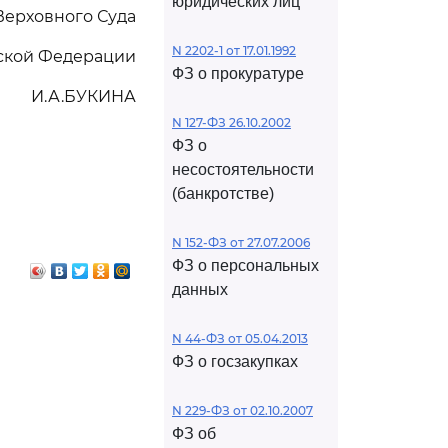
юридических лиц
Верховного Суда
N 2202-1 от 17.01.1992
ской Федерации
ФЗ о прокуратуре
И.А.БУКИНА
N 127-ФЗ 26.10.2002
ФЗ о
несостоятельности
(банкротстве)
N 152-ФЗ от 27.07.2006
ФЗ о персональных
данных
N 44-ФЗ от 05.04.2013
ФЗ о госзакупках
N 229-ФЗ от 02.10.2007
ФЗ об