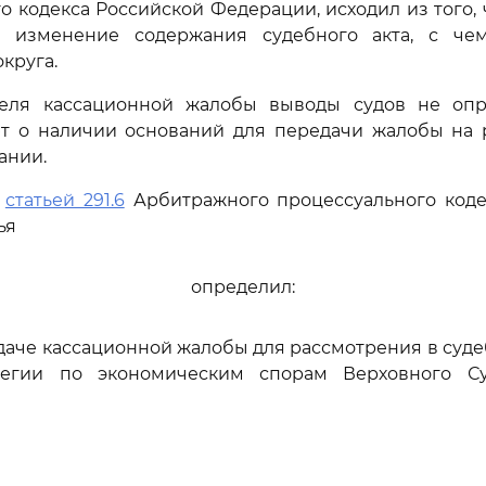
 кодекса Российской Федерации, исходил из того, ч
 изменение содержания судебного акта, с че
округа.
еля кассационной жалобы выводы судов не оп
ют о наличии оснований для передачи жалобы на 
ании.
ь
статьей 291.6
Арбитражного процессуального коде
ья
определил:
едаче кассационной жалобы для рассмотрения в суд
легии по экономическим спорам Верховного Су