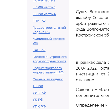
ГК РФ часть 2
ГК РФ часть 3
Судья Верховно
ГК РФ часть 4
жалобу Соколов
ГПК РФ
арбитражного а
Градостроительный
суда Волго-Вятс
кодекс РФ
Костромской об
Жилищный кодекс
РФ
КАС РФ
Кодекс внутреннего
водного транспорта
в рамках дела
Кодекс торгового
26.04.2022, о
мореплавания РФ
инстанции от 
Семейный кодекс
отказано.
ТК РФ
Соколов Н.М. о
УИК РФ
дополнительног
УК РФ
Определением 
УПК РФ