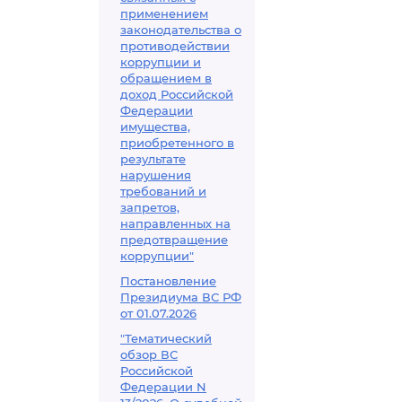
применением
законодательства о
противодействии
коррупции и
обращением в
доход Российской
Федерации
имущества,
приобретенного в
результате
нарушения
требований и
запретов,
направленных на
предотвращение
коррупции"
Постановление
Президиума ВС РФ
от 01.07.2026
"Тематический
обзор ВС
Российской
Федерации N