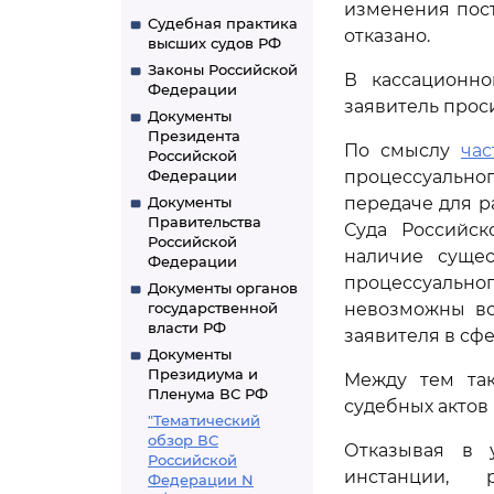
изменения пост
Судебная практика
отказано.
высших судов РФ
Законы Российской
В кассационно
Федерации
заявитель прос
Документы
Президента
По смыслу
час
Российской
Федерации
процессуально
Документы
передаче для р
Правительства
Суда Российс
Российской
наличие суще
Федерации
процессуально
Документы органов
государственной
невозможны во
власти РФ
заявителя в сф
Документы
Президиума и
Между тем так
Пленума ВС РФ
судебных актов
"Тематический
обзор ВС
Отказывая в у
Российской
инстанции, 
Федерации N