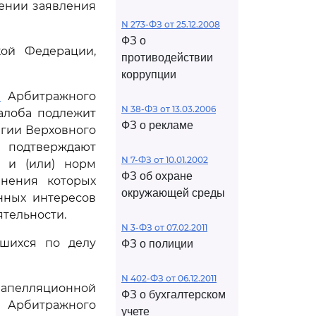
рении заявления
N 273-ФЗ от 25.12.2008
ФЗ о
кой Федерации,
противодействии
коррупции
1
Арбитражного
N 38-ФЗ от 13.03.2006
алоба подлежит
ФЗ о рекламе
егии Верховного
 подтверждают
N 7-ФЗ от 10.01.2002
 и (или) норм
ФЗ об охране
анения которых
окружающей среды
нных интересов
тельности.
N 3-ФЗ от 07.02.2011
вшихся по делу
ФЗ о полиции
N 402-ФЗ от 06.12.2011
 апелляционной
ФЗ о бухгалтерском
рбитражного
учете