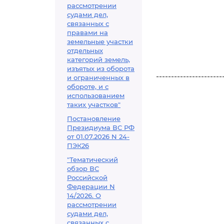
рассмотрении
судами дел,
связанных с
правами на
земельные участки
отдельных
категорий земель,
изъятых из оборота
----------------------
и ограниченных в
обороте, и с
использованием
таких участков"
Постановление
Президиума ВС РФ
от 01.07.2026 N 24-
ПЭК26
"Тематический
обзор ВС
Российской
Федерации N
14/2026. О
рассмотрении
судами дел,
связанных с