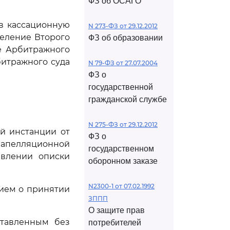
ФЗ об ОСАГО
ив кассационную
N 273-ФЗ от 29.12.2012
деление Второго
ФЗ об образовании
ие Арбитражного
рбитражного суда
N 79-ФЗ от 27.07.2004
ФЗ о
государственной
гражданской службе
N 275-ФЗ от 29.12.2012
й инстанции от
ФЗ о
 апелляционной
государственном
авлении описки
оборонном заказе
N2300-1 от 07.02.1992
нием о принятии
ЗППП
О защите прав
ставленным без
потребителей