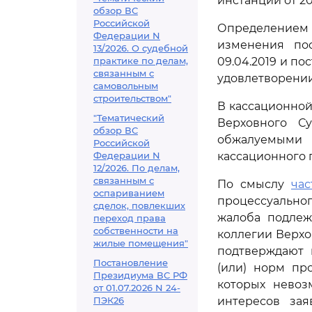
инстанции от 2
обзор ВС
Российской
Определением А
Федерации N
изменения пос
13/2026. О судебной
практике по делам,
09.04.2019 и по
связанным с
удовлетворении
самовольным
строительством"
В кассационной
"Тематический
Верховного Су
обзор ВС
обжалуемыми
Российской
Федерации N
кассационного п
12/2026. По делам,
связанным с
По смыслу
час
оспариванием
процессуально
сделок, повлекших
жалоба подлеж
переход права
собственности на
коллегии Верхо
жилые помещения"
подтверждают 
Постановление
(или) норм пр
Президиума ВС РФ
которых невоз
от 01.07.2026 N 24-
ПЭК26
интересов за