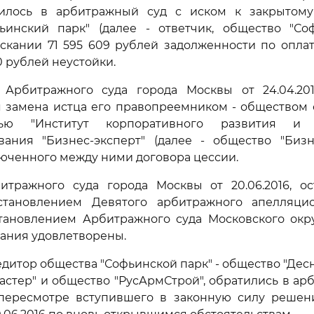
тилось в арбитражный суд с иском к закрытом
ьинский парк" (далее - ответчик, общество "Соф
ыскании 71 595 609 рублей задолженности по опла
60 рублей неустойки.
Арбитражного суда города Москвы от 24.04.20
я замена истца его правопреемником - обществом 
стью "Институт корпоративного развития и 
вания "Бизнес-эксперт" (далее - общество "Бизне
юченного между ними договора цессии.
тражного суда города Москвы от 20.06.2016, о
тановлением Девятого арбитражного апелляци
остановлением Арбитражного суда Московского округа
ания удовлетворены.
дитор общества "Софьинской парк" - общество "Десна
астер" и общество "РусАрмСтрой", обратились в ар
пересмотре вступившего в законную силу решен