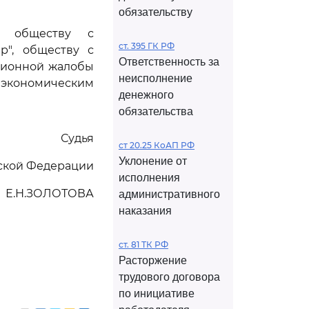
обязательству
", обществу с
ст. 395 ГК РФ
р", обществу с
Ответственность за
ционной жалобы
неисполнение
 экономическим
денежного
обязательства
Судья
ст 20.25 КоАП РФ
Уклонение от
йской Федерации
исполнения
Е.Н.ЗОЛОТОВА
административного
наказания
ст. 81 ТК РФ
Расторжение
трудового договора
по инициативе