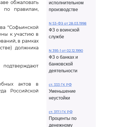
раве обжаловать
исполнительном
а по правилам,
производстве
N 53-ФЗ от 28.03.1998
ва "Софьинской
ФЗ о воинской
ены к участию в
службе
ваний, в рамках
стве) должника
N 395-1 от 02.12.1990
ФЗ о банках и
банковской
е подтверждают
деятельности
ебных актов в
ст. 333 ГК РФ
да Российской
Уменьшение
неустойки
ст. 317.1 ГК РФ
Проценты по
денежному