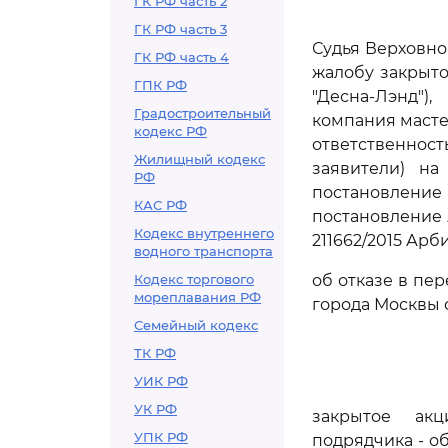
ГК РФ часть 2
ГК РФ часть 3
Судья Верховно
ГК РФ часть 4
жалобу закрыто
ГПК РФ
"Десна-Лэнд")
Градостроительный
компания мастер
кодекс РФ
ответственность
Жилищный кодекс
заявители) на
РФ
постановление
КАС РФ
постановление 
Кодекс внутреннего
211662/2015 Ар
водного транспорта
Кодекс торгового
об отказе в пе
мореплавания РФ
города Москвы 
Семейный кодекс
ТК РФ
УИК РФ
УК РФ
закрытое акц
УПК РФ
подрядчика - о