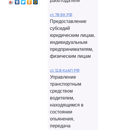
работодателя
ст. 78 БК РФ
Предоставление
субсидий
юридическим лицам,
индивидуальным
предпринимателям,
физическим лицам
ст. 12.8 КоАП РФ
Управление
транспортным
средством
водителем,
находящимся в
состоянии
опьянения,
передача