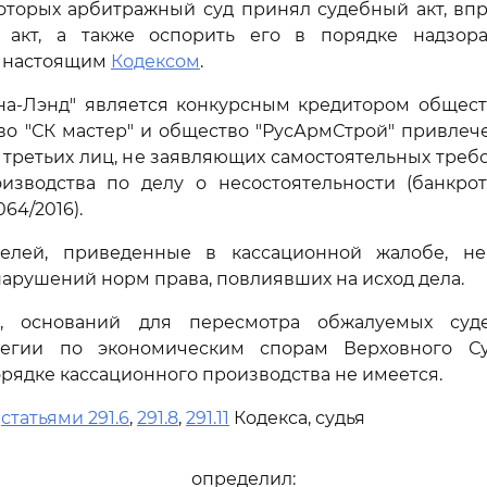
оторых арбитражный суд принял судебный акт, вп
 акт, а также оспорить его в порядке надзор
 настоящим
Кодексом
.
на-Лэнд" является конкурсным кредитором общест
тво "СК мастер" и общество "РусАрмСтрой" привлеч
е третьих лиц, не заявляющих самостоятельных требо
оизводства по делу о несостоятельности (банкрот
64/2016).
елей, приведенные в кассационной жалобе, н
арушений норм права, повлиявших на исход дела.
но, оснований для пересмотра обжалуемых суд
легии по экономическим спорам Верховного Су
рядке кассационного производства не имеется.
ь
статьями 291.6
,
291.8
,
291.11
Кодекса, судья
определил: