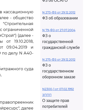
ФЗ об ОСАГО
ив кассационную
N 273-ФЗ от 29.12.2012
алее - общество
ФЗ об образовании
 "Строительная
а с ограниченной
N 79-ФЗ от 27.07.2004
Строй") (далее -
ФЗ о
от 19.10.2018,
государственной
т 09.04.2019 и
гражданской службе
 по делу N А40-
N 275-ФЗ от 29.12.2012
ФЗ о
битражного суда
государственном
,
оборонном заказе
N2300-1 от 07.02.1992
ЗППП
О защите прав
правопреемник
потребителей
йресурс", далее