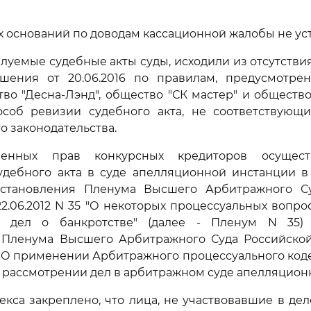
х оснований по доводам кассационной жалобы не ус
уемые судебные акты суды, исходили из отсутстви
шения от 20.06.2016 по правилам, предусмотр
тво "Десна-Лэнд", общество "СК мастер" и обществ
соб ревизии судебного акта, не соответствующ
о законодательства.
енных прав конкурсных кредиторов осущест
удебного акта в суде апелляционной инстанции в 
становления Пленума Высшего Арбитражного С
2.06.2012 N 35 "О некоторых процессуальных вопрос
м дел о банкротстве" (далее - Пленум N 35)
 Пленума Высшего Арбитражного Суда Российско
6 "О применении Арбитражного процессуального код
рассмотрении дел в арбитражном суде апелляционн
кса закреплено, что лица, не участвовавшие в деле