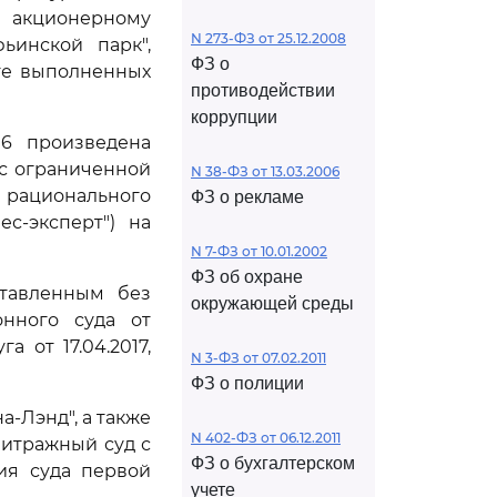
у акционерному
N 273-ФЗ от 25.12.2008
ьинской парк",
ФЗ о
те выполненных
противодействии
коррупции
16 произведена
с ограниченной
N 38-ФЗ от 13.03.2006
рационального
ФЗ о рекламе
с-эксперт") на
N 7-ФЗ от 10.01.2002
ФЗ об охране
ставленным без
окружающей среды
онного суда от
 от 17.04.2017,
N 3-ФЗ от 07.02.2011
ФЗ о полиции
-Лэнд", а также
N 402-ФЗ от 06.12.2011
битражный суд с
ФЗ о бухгалтерском
ия суда первой
учете