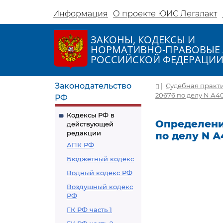
Информация
О проекте ЮИС Легалакт
ЗАКОНЫ, КОДЕКСЫ И
НОРМАТИВНО-ПРАВОВЫЕ 
РОССИЙСКОЙ ФЕДЕРАЦИ
Законодательство
|
Судебная практ
20676 по делу N А40
РФ
Кодексы РФ в
Определение
действующей
редакции
по делу N А
АПК РФ
Бюджетный кодекс
Водный кодекс РФ
Воздушный кодекс
РФ
ГК РФ часть 1