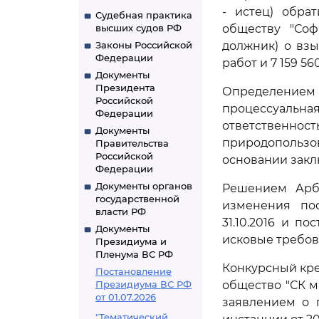
- истец) обра
Судебная практика
высших судов РФ
обществу "Соф
Законы Российской
должник) о вз
Федерации
работ и 7 159 5
Документы
Президента
Определением 
Российской
процессуальна
Федерации
ответственно
Документы
природопользо
Правительства
Российской
основании закл
Федерации
Документы органов
Решением Арби
государственной
изменения пос
власти РФ
31.10.2016 и п
Документы
исковые требов
Президиума и
Пленума ВС РФ
Конкурсный кре
Постановление
Президиума ВС РФ
общество "СК м
от 01.07.2026
заявлением о 
"Тематический