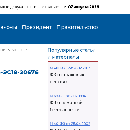
льные документы по состоянию на:
07 августа 2026
Законы
Президент
Правительство
Популярные статьи
019 N 305-ЭС19-
и материалы
N 400-ФЗ от 28.12.2013
5-ЭС19-20676
ФЗ о страховых
пенсиях
N 69-ФЗ от 21.12.1994
ФЗ о пожарной
безопасности
N 40-ФЗ от 25.04.2002