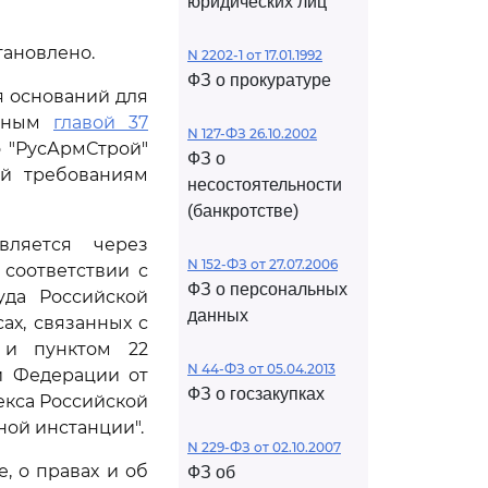
юридических лиц
тановлено.
N 2202-1 от 17.01.1992
ФЗ о прокуратуре
я оснований для
енным
главой 37
N 127-ФЗ 26.10.2002
о "РусАрмСтрой"
ФЗ о
ий требованиям
несостоятельности
(банкротстве)
вляется через
N 152-ФЗ от 27.07.2006
соответствии с
ФЗ о персональных
уда Российской
данных
ах, связанных с
 и пунктом 22
N 44-ФЗ от 05.04.2013
й Федерации от
ФЗ о госзакупках
екса Российской
ой инстанции".
N 229-ФЗ от 02.10.2007
, о правах и об
ФЗ об