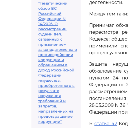
деятельности.
"Тематический
обзор ВС
Российской
Между тем таки
Федерации N
14/2026. О
Принимая обжал
рассмотрении
пересмотра ре
судами дел,
Кодекса; общес
связанных с
применением
применили спо
законодательства о
процессуальног
противодействии
коррупции и
Защита наруш
обращением в
доход Российской
обжалование с
Федерации
пунктом 24 по
имущества,
Федерации от 2
приобретенного в
результате
рассмотрение
нарушения
постановления
требований и
28.05.2009 N 3
запретов,
направленных на
Федерации при 
предотвращение
коррупции"
В
статье 42
Коде