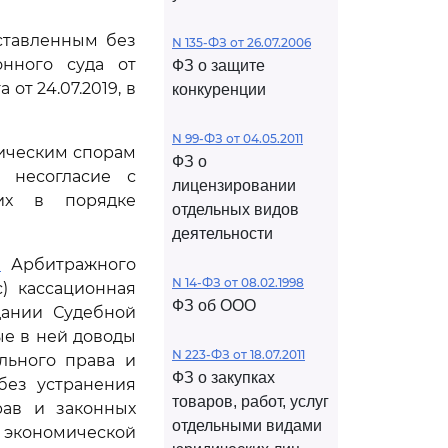
оставленным без
N 135-ФЗ от 26.07.2006
онного суда от
ФЗ о защите
от 24.07.2019, в
конкуренции
N 99-ФЗ от 04.05.2011
мическим спорам
ФЗ о
я несогласие с
лицензировании
их в порядке
отдельных видов
деятельности
1
Арбитражного
N 14-ФЗ от 08.02.1998
) кассационная
ФЗ об ООО
дании Судебной
ые в ней доводы
N 223-ФЗ от 18.07.2011
льного права и
ФЗ о закупках
без устранения
товаров, работ, услуг
рав и законных
отдельными видами
экономической