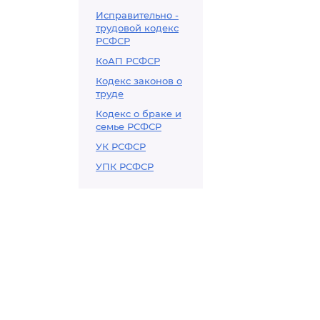
Исправительно -
трудовой кодекс
РСФСР
КоАП РСФСР
Кодекс законов о
труде
Кодекс о браке и
семье РСФСР
УК РСФСР
УПК РСФСР