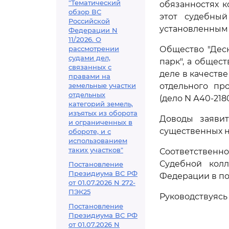
"Тематический
обязанностях к
обзор ВС
этот судебный
Российской
установленным
Федерации N
11/2026. О
рассмотрении
Общество "Дес
судами дел,
парк", а общес
связанных с
деле в качеств
правами на
земельные участки
отдельного пр
отдельных
(дело N А40-2180
категорий земель,
изъятых из оборота
Доводы заявит
и ограниченных в
существенных н
обороте, и с
использованием
таких участков"
Соответствен
Судебной кол
Постановление
Президиума ВС РФ
Федерации в по
от 01.07.2026 N 272-
ПЭК25
Руководствуяс
Постановление
Президиума ВС РФ
от 01.07.2026 N