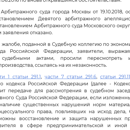
0.06.2016 по вновь открывшимся обстоятельствам.
рбитражного суда города Москвы от 19.10.2018, 
тановлением Девятого арбитражного апелляци
становлением Арбитражного суда Московского округа 
 заявления отказано.
 жалобе, поданной в Судебную коллегию по эконо
да Российской Федерации, заявители, выража
 судебными актами, просили пересмотреть 
роизводства, ссылаясь на их незаконность.
ти 1 статьи 291.1
,
части 7 статьи 291.6
,
статьи 291.1
го кодекса Российской Федерации (далее - Кодекс
ит передаче для рассмотрения в судебном засе
вного Суда Российской Федерации, если изложенн
наличие существенных нарушений норм материа
оцессуального права, повлиявших на исход дела, 
можны восстановление и защита нарушенных п
явителя в сфере предпринимательской и иной 