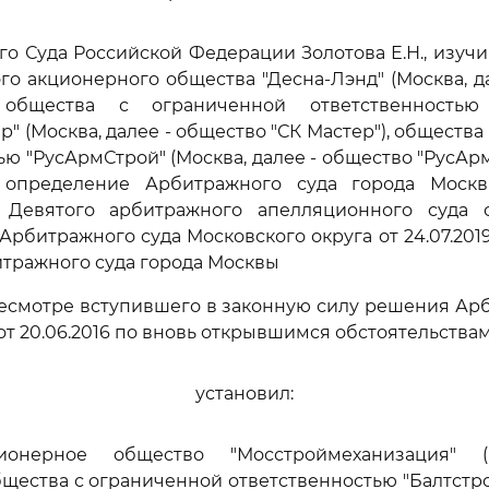
го Суда Российской Федерации Золотова Е.Н., изуч
го акционерного общества "Десна-Лэнд" (Москва, д
, общества с ограниченной ответственностью
" (Москва, далее - общество "СК Мастер"), обществ
ю "РусАрмСтрой" (Москва, далее - общество "РусАрм
 определение Арбитражного суда города Москвы 
 Девятого арбитражного апелляционного суда о
Арбитражного суда Московского округа от 24.07.2019
битражного суда города Москвы
ресмотре вступившего в законную силу решения Ар
от 20.06.2016 по вновь открывшимся обстоятельствам
установил:
ионерное общество "Мосстроймеханизация" (
бщества с ограниченной ответственностью "Балтстро