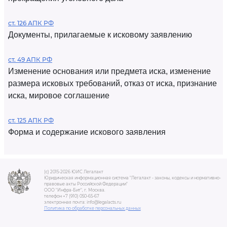
ст. 126 АПК РФ
Документы, прилагаемые к исковому заявлению
ст. 49 АПК РФ
Изменение основания или предмета иска, изменение
размера исковых требований, отказ от иска, признание
иска, мировое соглашение
ст. 125 АПК РФ
Форма и содержание искового заявления
(c) 2015-2026 ЮИС Легалакт
Юридическая информационная система "Легалакт - законы, кодексы и нормативно-
правовые акты Российской Федерации"
ООО "Инфра-Бит", г. Москва.
телефон +7 (910) 050-65-67
электронная почта: info@legalacts.ru
Политика по обработке персональных данных