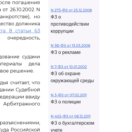
осле погашения
от 26.10.2002 N
N 273-ФЗ от 25.12.2008
анкротстве), но
ФЗ о
ество должника
противодействии
кта 8 статьи 63
коррупции
очередность,
N 38-ФЗ от 13.03.2006
ФЗ о рекламе
дование судами
атериалы дела
N 7-ФЗ от 10.01.2002
овое решение.
ФЗ об охране
окружающей среды
ья считает, что
дании Судебной
N 3-ФЗ от 07.02.2011
Федерации ввиду
ФЗ о полиции
Арбитражного
N 402-ФЗ от 06.12.2011
 разъяснениями,
ФЗ о бухгалтерском
уда Российской
учете