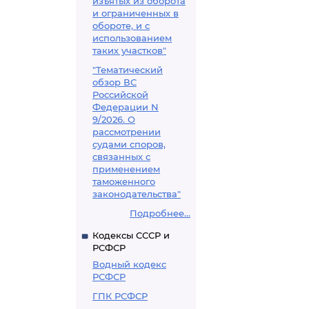
изъятых из оборота
и ограниченных в
обороте, и с
использованием
таких участков"
"Тематический
обзор ВС
Российской
Федерации N
9/2026. О
рассмотрении
судами споров,
связанных с
применением
таможенного
законодательства"
Подробнее...
Кодексы СССР и
РСФСР
Водный кодекс
РСФСР
ГПК РСФСР