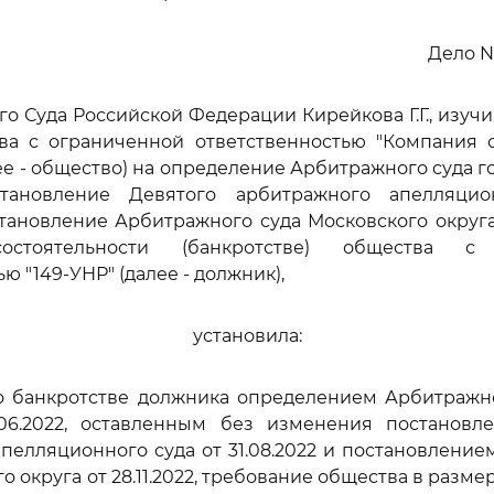
Дело N
го Суда Российской Федерации Кирейкова Г.Г., изуч
ва с ограниченной ответственностью "Компания с
лее - общество) на определение Арбитражного суда г
остановление Девятого арбитражного апелляци
становление Арбитражного суда Московского округа 
стоятельности (банкротстве) общества с 
ю "149-УНР" (далее - должник),
установила:
 о банкротстве должника определением Арбитражно
06.2022, оставленным без изменения постановл
пелляционного суда от 31.08.2022 и постановлени
о округа от 28.11.2022, требование общества в размере