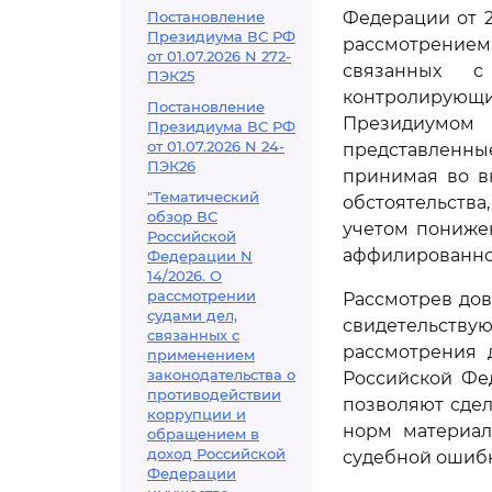
Постановление
Федерации от 2
Президиума ВС РФ
рассмотрением 
от 01.07.2026 N 272-
связанных с
ПЭК25
контролирующ
Постановление
Президиумом 
Президиума ВС РФ
от 01.07.2026 N 24-
представленны
ПЭК26
принимая во в
"Тематический
обстоятельства
обзор ВС
учетом пониже
Российской
аффилированнос
Федерации N
14/2026. О
рассмотрении
Рассмотрев дов
судами дел,
свидетельствую
связанных с
рассмотрения 
применением
законодательства о
Российской Фе
противодействии
позволяют сдел
коррупции и
норм материал
обращением в
доход Российской
судебной ошибк
Федерации