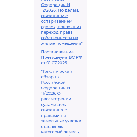
Федерации N
12/2026. По делам,
связанным с
оспариванием
сделок, повлекших
переход права
собственности на
жилые помещения"
Постановление
Президиума ВС РФ
от 01.07.2026
"Тематический
обзор ВС
Российской
Федерации N
11/2026. О
рассмотрении
судами дел,
связанных с
правами на
земельные участки
отдельных
категорий земель,