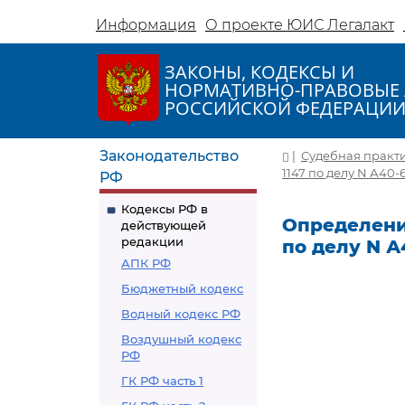
Информация
О проекте ЮИС Легалакт
ЗАКОНЫ, КОДЕКСЫ И
НОРМАТИВНО-ПРАВОВЫЕ 
РОССИЙСКОЙ ФЕДЕРАЦИ
Законодательство
|
Судебная практ
1147 по делу N А40-
РФ
Кодексы РФ в
Определение
действующей
редакции
по делу N А
АПК РФ
Бюджетный кодекс
Водный кодекс РФ
Воздушный кодекс
РФ
ГК РФ часть 1