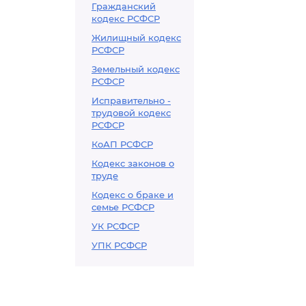
Гражданский
кодекс РСФСР
Жилищный кодекс
РСФСР
Земельный кодекс
РСФСР
Исправительно -
трудовой кодекс
РСФСР
КоАП РСФСР
Кодекс законов о
труде
Кодекс о браке и
семье РСФСР
УК РСФСР
УПК РСФСР