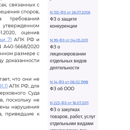
ах, связанных с
решения споров,
N 135-ФЗ от 26.07.2006
а требований
ФЗ о защите
 утвержденном
конкуренции
.2020, оценив
ьи 71
АПК РФ и
N 99-ФЗ от 04.05.2011
 А40-5668/2020
ФЗ о
енном размере с
лицензировании
у доказанности
отдельных видов
деятельности
ает, что они не
N 14-ФЗ от 08.02.1998
1.11
АПК РФ, для
ФЗ об ООО
ерховного Суда
, поскольку не
N 223-ФЗ от 18.07.2011
ущены нарушения
ФЗ о закупках
а, приведшие к
товаров, работ, услуг
отдельными видами