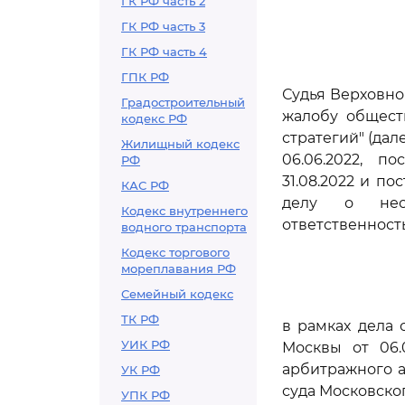
ГК РФ часть 2
ГК РФ часть 3
ГК РФ часть 4
ГПК РФ
Судья Верховно
Градостроительный
жалобу общест
кодекс РФ
стратегий" (да
Жилищный кодекс
06.06.2022, п
РФ
31.08.2022 и по
КАС РФ
делу о несо
Кодекс внутреннего
ответственность
водного транспорта
Кодекс торгового
мореплавания РФ
Семейный кодекс
ТК РФ
в рамках дела
УИК РФ
Москвы от 06.
арбитражного а
УК РФ
суда Московског
УПК РФ