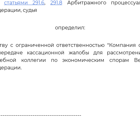
сь
статьями 291.6
,
291.8
Арбитражного процессуал
ерации, судья
определил:
тву с ограниченной ответственностью "Компания 
передаче кассационной жалобы для рассмотре
дебной коллегии по экономическим спорам Ве
дерации.
--------------------------------------------