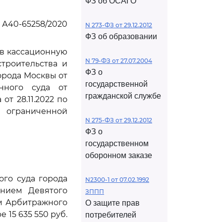
ФЗ об ОСАГО
 А40-65258/2020
N 273-ФЗ от 29.12.2012
ФЗ об образовании
ив кассационную
N 79-ФЗ от 27.07.2004
троительства и
ФЗ о
орода Москвы от
государственной
онного суда от
гражданской службе
от 28.11.2022 по
ограниченной
N 275-ФЗ от 29.12.2012
ФЗ о
государственном
оборонном заказе
го суда города
N2300-1 от 07.02.1992
ением Девятого
ЗППП
ем Арбитражного
О защите прав
 15 635 550 руб.
потребителей