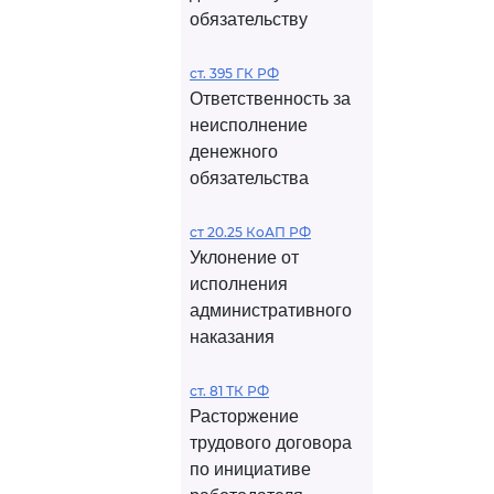
обязательству
ст. 395 ГК РФ
Ответственность за
неисполнение
денежного
обязательства
ст 20.25 КоАП РФ
Уклонение от
исполнения
административного
наказания
ст. 81 ТК РФ
Расторжение
трудового договора
по инициативе