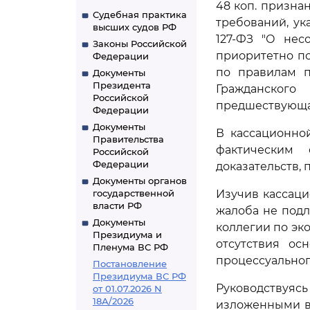
48 коп. призн
Судебная практика
требований, ук
высших судов РФ
127-ФЗ "О несо
Законы Российской
приоритетно п
Федерации
по правилам п
Документы
Президента
Гражданског
Российской
предшествующа
Федерации
Документы
В кассационно
Правительства
фактическим 
Российской
Федерации
доказательств,
Документы органов
государственной
Изучив кассаци
власти РФ
жалоба не под
Документы
коллегии по эк
Президиума и
отсутствия ос
Пленума ВС РФ
процессуальног
Постановление
Президиума ВС РФ
Руководствуясь
от 01.07.2026 N
18А/2026
изложенными в