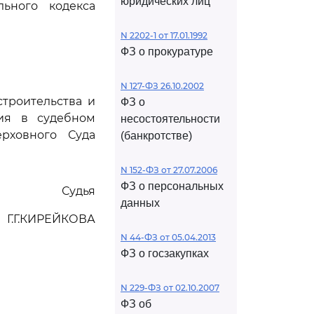
юридических лиц
ьного кодекса
N 2202-1 от 17.01.1992
ФЗ о прокуратуре
N 127-ФЗ 26.10.2002
строительства и
ФЗ о
ния в судебном
несостоятельности
рховного Суда
(банкротстве)
N 152-ФЗ от 27.07.2006
ФЗ о персональных
Судья
данных
Г.Г.КИРЕЙКОВА
N 44-ФЗ от 05.04.2013
ФЗ о госзакупках
N 229-ФЗ от 02.10.2007
ФЗ об