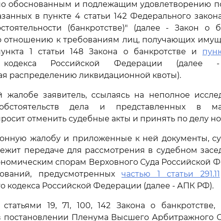
ано обоснованным и подлежащим удовлетворению п
азанных в пункте 4 статьи 142 Федерального закона 
стоятельности (банкротстве)" (далее - Закон о б
о отношению к требованиям лиц, получающих имущ
ункта 1 статьи 148 Закона о банкротстве и
пун
о кодекса Российской Федерации (далее - 
я распределению ликвидационной квоты).
й жалобе заявитель, ссылаясь на неполное иссле
обстоятельств дела и представленных в м
 просит отменить судебные акты и принять по делу н
онную жалобу и приложенные к ней документы, суд
лежит передаче для рассмотрения в судебном засе
ономическим спорам Верховного Суда Российской 
нований, предусмотренных
частью 1 статьи 291.11
о кодекса Российской Федерации (далее - АПК РФ).
 статьями 19, 71, 100, 142 Закона о банкротстве,
 постановлении Пленума Высшего Арбитражного С