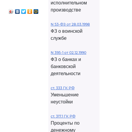
исполнительном
производстве
N 53-ФЗ от 28.03.1998
ФЗ о воинской
службе
N 395-1 от 02.12.1990
ФЗ о банках и
банковской
деятельности
ст. 333 ГК РФ
Уменьшение
неустойки
ст. 317.1 ГК РФ
Проценты по
денежному