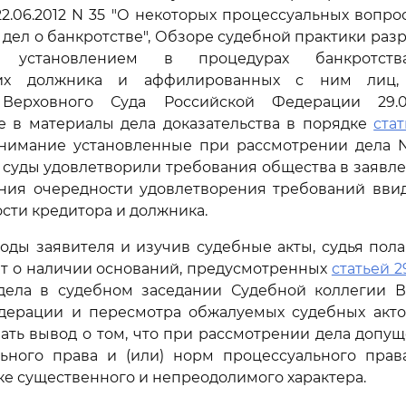
2.06.2012 N 35 "О некоторых процессуальных вопрос
дел о банкротстве", Обзоре судебной практики раз
 установлением в процедурах банкротств
их должника и аффилированных с ним лиц,
Верховного Суда Российской Федерации 29.01
е в материалы дела доказательства в порядке
стат
нимание установленные при рассмотрении дела N
, суды удовлетворили требования общества в заявл
ния очередности удовлетворения требований ввид
ти кредитора и должника.
оды заявителя и изучив судебные акты, судья полаг
т о наличии оснований, предусмотренных
статьей 29
дела в судебном заседании Судебной коллегии В
дерации и пересмотра обжалуемых судебных актов
ать вывод о том, что при рассмотрении дела доп
ьного права и (или) норм процессуального прав
е существенного и непреодолимого характера.