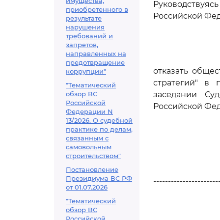
имущества,
Руководствуя
приобретенного в
Российской Фед
результате
нарушения
требований и
запретов,
направленных на
предотвращение
отказать общес
коррупции"
стратегий" в 
"Тематический
обзор ВС
заседании Су
Российской
Российской Фе
Федерации N
13/2026. О судебной
практике по делам,
связанным с
самовольным
строительством"
Постановление
Президиума ВС РФ
----------------------
от 01.07.2026
"Тематический
обзор ВС
Российской