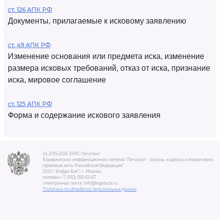
ст. 126 АПК РФ
Документы, прилагаемые к исковому заявлению
ст. 49 АПК РФ
Изменение основания или предмета иска, изменение
размера исковых требований, отказ от иска, признание
иска, мировое соглашение
ст. 125 АПК РФ
Форма и содержание искового заявления
(c) 2015-2026 ЮИС Легалакт
Юридическая информационная система "Легалакт - законы, кодексы и нормативно-
правовые акты Российской Федерации"
ООО "Инфра-Бит", г. Москва.
телефон +7 (910) 050-65-67
электронная почта: info@legalacts.ru
Политика по обработке персональных данных