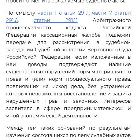
просит отменить обжалуемые судебные акты.
По смыслу
части 1 статьи 291.1
,
части 7 статьи
291.6
,
статьи 291.11
Арбитражного
процессуального кодекса Российской
Федерации кассационная жалоба подлежит
передаче для рассмотрения в судебном
заседании Судебной коллегии Верховного Суда
Российской Федерации, если изложенные в
ней доводы подтверждают наличие
существенных нарушений норм материального
права и (или) норм процессуального права,
повлиявших на исход дела, без устранения
которых невозможны восстановление и защита
нарушенных прав и законных интересов
заявителя в сфере предпринимательской и
иной экономической деятельности.
Между тем таких оснований по результатам
изучения состоявшихся по делу судебных актов