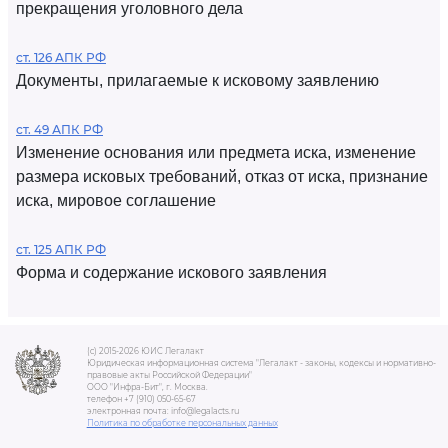
прекращения уголовного дела
ст. 126 АПК РФ
Документы, прилагаемые к исковому заявлению
ст. 49 АПК РФ
Изменение основания или предмета иска, изменение
размера исковых требований, отказ от иска, признание
иска, мировое соглашение
ст. 125 АПК РФ
Форма и содержание искового заявления
(c) 2015-2026 ЮИС Легалакт
Юридическая информационная система "Легалакт - законы, кодексы и нормативно-
правовые акты Российской Федерации"
ООО "Инфра-Бит", г. Москва.
телефон +7 (910) 050-65-67
электронная почта: info@legalacts.ru
Политика по обработке персональных данных