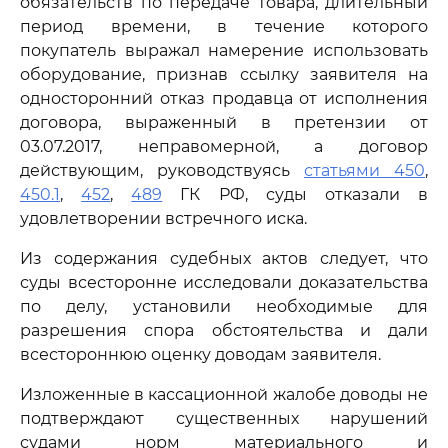
обязательств по передаче товара, длительный
период времени, в течение которого
покупатель выражал намерение использовать
оборудование, признав ссылку заявителя на
односторонний отказ продавца от исполнения
договора, выраженный в претензии от
03.07.2017, неправомерной, а договор
действующим, руководствуясь
статьями 450
,
450.1
,
452
,
489
ГК РФ, суды отказали в
удовлетворении встречного иска.
Из содержания судебных актов следует, что
суды всесторонне исследовали доказательства
по делу, установили необходимые для
разрешения спора обстоятельства и дали
всестороннюю оценку доводам заявителя.
Изложенные в кассационной жалобе доводы не
подтверждают существенных нарушений
судами норм материального и