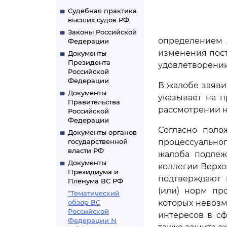
Судебная практика
высших судов РФ
Законы Российской
определением А
Федерации
изменения пост
Документы
Президента
удовлетворении
Российской
Федерации
В жалобе заяви
Документы
указывает на 
Правительства
рассмотрении н
Российской
Федерации
Согласно пол
Документы органов
государственной
процессуально
власти РФ
жалоба подлеж
Документы
коллегии Верхо
Президиума и
подтверждают 
Пленума ВС РФ
(или) норм пр
"Тематический
обзор ВС
которых невозм
Российской
интересов в с
Федерации N