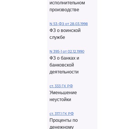
исполнительном
производстве
N 53-ФЗ от 28.03.1998
ФЗ о воинской
службе
N 395-1 от 02.12.1990
ФЗ о банках и
банковской
деятельности
ст. 333 ГК РФ
Уменьшение
неустойки
ст. 317.1 ГК РФ
Проценты по
денежному