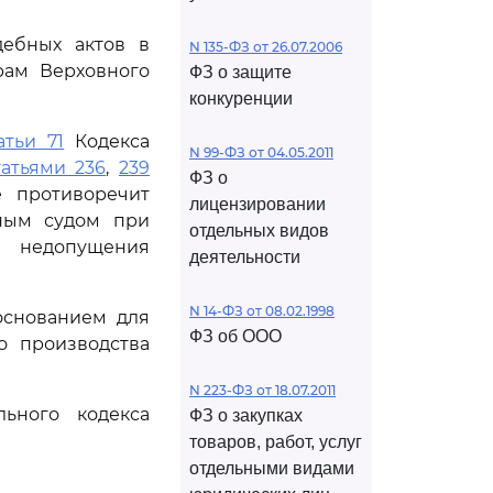
дебных актов в
N 135-ФЗ от 26.07.2006
рам Верховного
ФЗ о защите
конкуренции
атьи 71
Кодекса
N 99-ФЗ от 04.05.2011
татьями 236
,
239
ФЗ о
е противоречит
лицензировании
нным судом при
отдельных видов
 недопущения
деятельности
N 14-ФЗ от 08.02.1998
основанием для
ФЗ об ООО
о производства
N 223-ФЗ от 18.07.2011
ьного кодекса
ФЗ о закупках
товаров, работ, услуг
отдельными видами