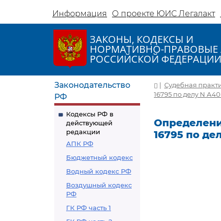
Информация
О проекте ЮИС Легалакт
ЗАКОНЫ, КОДЕКСЫ И
НОРМАТИВНО-ПРАВОВЫЕ 
РОССИЙСКОЙ ФЕДЕРАЦИ
Законодательство
|
Судебная практ
16795 по делу N А40
РФ
Кодексы РФ в
Определение
действующей
редакции
16795 по де
АПК РФ
Бюджетный кодекс
Водный кодекс РФ
Воздушный кодекс
РФ
ГК РФ часть 1