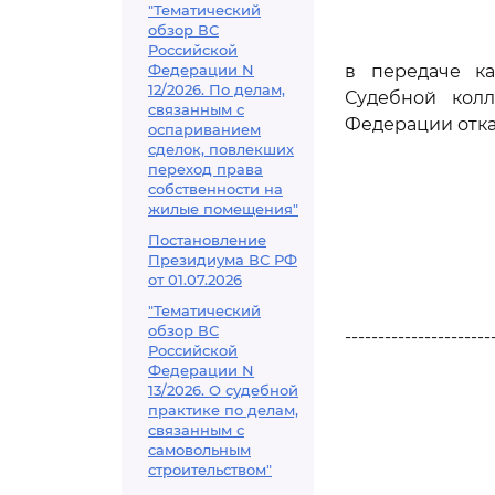
"Тематический
обзор ВС
Российской
Федерации N
в передаче к
12/2026. По делам,
Судебной кол
связанным с
Федерации отка
оспариванием
сделок, повлекших
переход права
собственности на
жилые помещения"
Постановление
Президиума ВС РФ
от 01.07.2026
"Тематический
обзор ВС
----------------------
Российской
Федерации N
13/2026. О судебной
практике по делам,
связанным с
самовольным
строительством"