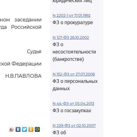
юридических лиц
N 2202-1 от 17.01.1992
ном заседании
ФЗ о прокуратуре
да Российской
N 127-ФЗ 26.10.2002
ФЗ о
Судья
несостоятельности
(банкротстве)
йской Федерации
N 152-ФЗ от 27.07.2006
Н.В.ПАВЛОВА
ФЗ о персональных
данных
N 44-ФЗ от 05.04.2013
ФЗ о госзакупках
N 229-ФЗ от 02.10.2007
ФЗ об