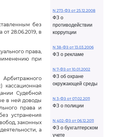
N 273-ФЗ от 25.12.2008
ФЗ о
оставленным без
противодействии
т 28.06.2019, в
коррупции
N 38-ФЗ от 13.03.2006
уального права,
ФЗ о рекламе
применению при
N 7-ФЗ от 10.01.2002
ФЗ об охране
Арбитражного
окружающей среды
) кассационная
дании Судебной
N 3-ФЗ от 07.02.2011
ые в ней доводы
ФЗ о полиции
льного права и
без устранения
N 402-ФЗ от 06.12.2011
вобод, законных
ФЗ о бухгалтерском
еятельности, а
учете