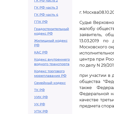
ГК РФ часть 2
ГК РФ часть 3
г. Москва08.10.2
ГК РФ часть 4
ГПК РФ
Судья Верховно
жалобу обществ
Градостроительный
кодекс РФ
заявитель, об
Жилищный кодекс
13.03.2019 по
РФ
Московского ок
КАС РФ
исполнительно
центра при Рос
Кодекс внутреннего
водного транспорта
по делу N 29/201
Кодекс торгового
при участии в 
мореплавания РФ
общества "Фед
Семейный кодекс
также Федер
ТК РФ
Федеральной н
УИК РФ
качестве треть
УК РФ
предмета спора
УПК РФ