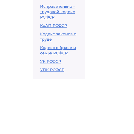
Исправительно -
трудовой кодекс
РСФСР
КоАП РСФСР
Кодекс законов о
труде
Кодекс о браке и
семье РСФСР
УК РСФСР
УПК РСФСР