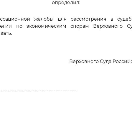
определил:
ассационной жалобы для рассмотрения в судеб
легии по экономическим спорам Верховного Су
зать.
Верховного Суда Росси
--------------------------------------------