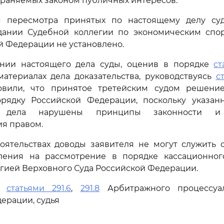
храняемых законом публичных интересов.
 пересмотра принятых по настоящему делу су
дании Судебной коллегии по экономическим спо
й Федерации не установлено.
нии настоящего дела суды, оценив в порядке
ст
атериалах дела доказательства, руководствуясь
с
новили, что принятое третейским судом решени
рядку Российской Федерации, поскольку указа
и дела нарушены принципы законности и
я правом.
тоятельствах доводы заявителя не могут служить 
ления на рассмотрение в порядке кассационног
гией Верховного Суда Российской Федерации.
сь
статьями 291.6
,
291.8
Арбитражного процессуал
ерации, судья