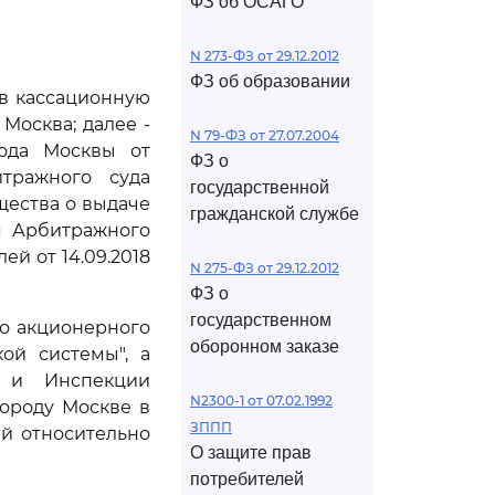
ФЗ об ОСАГО
N 273-ФЗ от 29.12.2012
ФЗ об образовании
ив кассационную
Москва; далее -
N 79-ФЗ от 27.07.2004
рода Москвы от
ФЗ о
итражного суда
государственной
щества о выдаче
гражданской службе
я Арбитражного
й от 14.09.2018
N 275-ФЗ от 29.12.2012
ФЗ о
государственном
го акционерного
оборонном заказе
ой системы", а
 и Инспекции
N2300-1 от 07.02.1992
ороду Москве в
ЗППП
ий относительно
О защите прав
потребителей