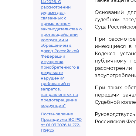
также защита о
14/2026. О
рассмотрении
Оснований для
судами дел,
связанных с
судебном засе
применением
Суда Российско
законодательства о
противодействии
При рассмотре
коррупции и
обращением в
имеющиеся в м
доход Российской
Кодекса, уста
Федерации
публичному по
имущества,
приобретенного в
рассмотрени
результате
злоупотреблени
нарушения
требований и
При таких обс
запретов,
направленных на
передачи заяв
предотвращение
Судебной колле
коррупции"
Постановление
Руководствуя
Президиума ВС РФ
Российской Фед
от 01.07.2026 N 272-
ПЭК25