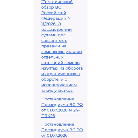
"Тематический
обзор ВС
Российской
Федерации N
11/2026. О
рассмотрении
судами дел,
связанных с
правами на
земельные участки
отдельных
категорий земель,
изъятых из оборота
и ограниченных в
обороте, и с
использованием
таких участков"
Постановление
Президиума ВС РФ
от 01.07.2026 N 24-
ПЭК26
Постановление
Президиума ВС РФ
от 01.07.2026