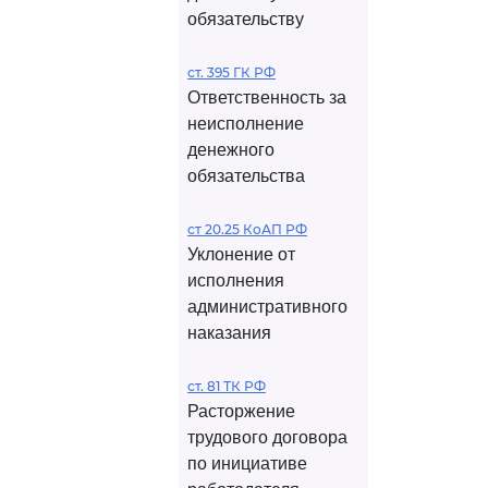
обязательству
ст. 395 ГК РФ
Ответственность за
неисполнение
денежного
обязательства
ст 20.25 КоАП РФ
Уклонение от
исполнения
административного
наказания
ст. 81 ТК РФ
Расторжение
трудового договора
по инициативе