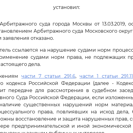
установил:
рбитражного суда города Москвы от 13.03.2019, 
ановлением Арбитражного суда Московского округа о
 заявления отказано.
тель ссылается на нарушение судами норм процесс
применение судами норм права, не подлежащих 
астоящего дела.
ожениям
части 7 статьи 291.6
,
части 1 статьи 291.11
го кодекса Российской Федерации (далее - Кодекс
ит передаче для рассмотрения в судебном засе
вного Суда Российской Федерации, если изложенн
наличие существенных нарушений норм материа
оцессуального права, повлиявших на исход дела, 
ожны восстановление и защита нарушенных прав, с
фере предпринимательской и иной экономической д