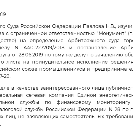
019
го Суда Российской Федерации Павлова Н.В., изуч
а с ограниченной ответственностью "Монумент" (г. 
щество) на определение Арбитражного суда го
 делу N А40-227709/2018 и постановление Арб
руга от 28.06.2019 по тому же делу по заявлению об
го листа на принудительное исполнение решени
сийском союзе промышленников и предпринимателе
7-29,
деле в качестве заинтересованного лица публично
еральная сетевая компания Единой энергетическ
альной службы по финансовому мониторингу
алоговой службы Российской Федерации N 28 по г
их лиц, не заявляющих самостоятельных требован
,