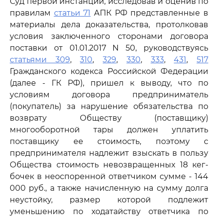
Суд первой инстанции, исследовав и оценив по
правилам
статьи 71
АПК РФ представленные в
материалы дела доказательства, протолковав
условия заключенного сторонами договора
поставки от 01.01.2017 N 50, руководствуясь
статьями 309
,
310
,
329
,
330
,
333
,
431
,
517
Гражданского кодекса Российской Федерации
(далее - ГК РФ), пришел к выводу, что по
условиям договора предприниматель
(покупатель) за нарушение обязательства по
возврату Обществу (поставщику)
многооборотной тары должен уплатить
поставщику ее стоимость, поэтому с
предпринимателя надлежит взыскать в пользу
Общества стоимость невозвращенных 18 кег-
бочек в неоспоренной ответчиком сумме - 144
000 руб., а также начисленную на сумму долга
неустойку, размер которой подлежит
уменьшению по ходатайству ответчика по