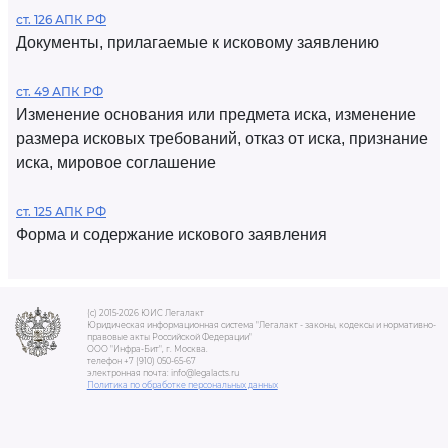
ст. 126 АПК РФ
Документы, прилагаемые к исковому заявлению
ст. 49 АПК РФ
Изменение основания или предмета иска, изменение
размера исковых требований, отказ от иска, признание
иска, мировое соглашение
ст. 125 АПК РФ
Форма и содержание искового заявления
(c) 2015-2026 ЮИС Легалакт
Юридическая информационная система "Легалакт - законы, кодексы и нормативно-
правовые акты Российской Федерации"
ООО "Инфра-Бит", г. Москва.
телефон +7 (910) 050-65-67
электронная почта: info@legalacts.ru
Политика по обработке персональных данных