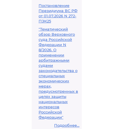
Постановление
Президиума ВС РФ
от 01.07.2026 N 272-
ПЭК25
"Тематический
обзор Верховного
суда Российской
Федерации N
8/2026. О
применении
арбитражными
судами
законодательства о
специальных
экономических
мерах,
предусмотренных в
целях защиты
национальных
интересов
Российской
Федерации"
Подробнее...