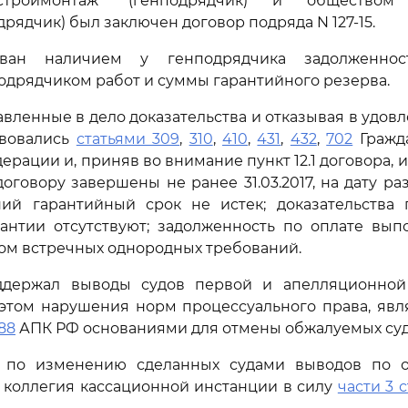
естроймонтаж" (генподрядчик) и обществом 
дрядчик) был заключен договор подряда N 127-15.
ван наличием у генподрядчика задолженно
дрядчиком работ и суммы гарантийного резерва.
вленные в дело доказательства и отказывая в удовл
твовались
статьями 309
,
310
,
410
,
431
,
432
,
702
Гражда
рации и, приняв во внимание пункт 12.1 договора, и
договору завершены не ранее 31.03.2017, на дату р
ний гарантийный срок не истек; доказательства 
рантии отсутствуют; задолженность по оплате вып
ом встречных однородных требований.
ддержал выводы судов первой и апелляционной
 этом нарушения норм процессуального права, явл
88
АПК РФ основаниями для отмены обжалуемых суд
по изменению сделанных судами выводов по о
 коллегия кассационной инстанции в силу
части 3 с