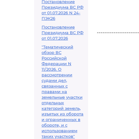
Постановление
Президиума ВС РФ
от 01.07.2026 N 24-
ПЭК26
Постановление
----------------------
Президиума ВС РФ
от 01.07.2026
"Тематический
обзор ВС
Российской
Федерации N
11/2026. О
рассмотрении
судами дел,
связанных с
правами на
земельные участки
отдельных
категорий земель,
изъятых из оборота
и ограниченных в
обороте, и с
использованием
таких участков"