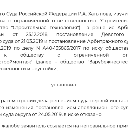
го Суда Российской Федерации Р.А. Хатыпова, изуч
ва с ограниченной ответственностью "Строительн
ство "Строительная технология") на решение Арб
ы от 25.12.2018, постановление Девятого
 суда от 21.03.2019 и постановление Арбитражного с
5.2019 по делу N А40-135863/2017 по иску обществ
" к обществу с ограниченной ответ
строймонтаж" (далее - общество "Зарубежнефтес
лженности и неустойки,
установил:
рассмотрении дела решением суда первой инстанции
з изменения постановлением апелляционного суда 
суда округа от 24.05.2019, в иске отказано.
 жалобе заявитель ссылается на неправильное пр