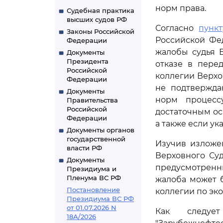
норм права.
Судебная практика
высших судов РФ
Согласно
пункт
Законы Российской
Российской Фе
Федерации
жалобы судья 
Документы
Президента
отказе в пере
Российской
коллегии Верхо
Федерации
не подтвержда
Документы
норм процесс
Правительства
Российской
достаточным ос
Федерации
а также если у
Документы органов
государственной
Изучив изложе
власти РФ
Верховного Су
Документы
предусмотрен
Президиума и
Пленума ВС РФ
жалоба может 
Постановление
коллегии по эк
Президиума ВС РФ
от 01.07.2026 N
Как следуе
18А/2026