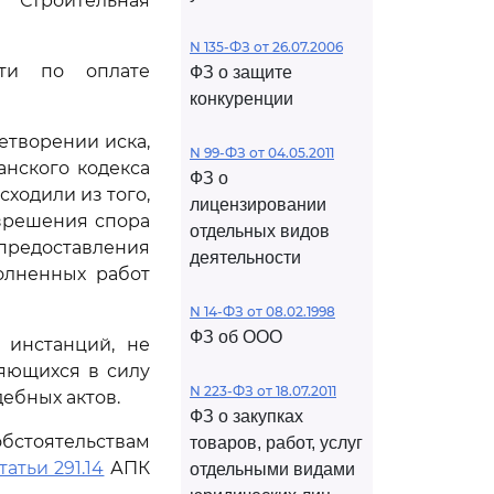
"Строительная
N 135-ФЗ от 26.07.2006
сти по оплате
ФЗ о защите
конкуренции
етворении иска,
N 99-ФЗ от 04.05.2011
нского кодекса
ФЗ о
сходили из того,
лицензировании
азрешения спора
отдельных видов
предоставления
деятельности
олненных работ
N 14-ФЗ от 08.02.1998
ФЗ об ООО
 инстанций, не
яющихся в силу
N 223-ФЗ от 18.07.2011
ебных актов.
ФЗ о закупках
бстоятельствам
товаров, работ, услуг
татьи 291.14
АПК
отдельными видами