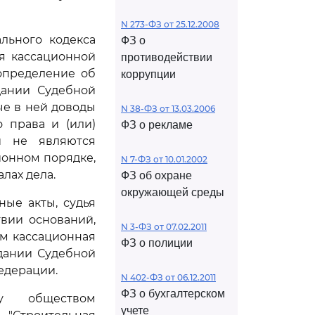
N 273-ФЗ от 25.12.2008
льного кодекса
ФЗ о
я кассационной
противодействии
определение об
коррупции
дании Судебной
ые в ней доводы
N 38-ФЗ от 13.03.2006
 права и (или)
ФЗ о рекламе
и не являются
ионном порядке,
N 7-ФЗ от 10.01.2002
лах дела.
ФЗ об охране
окружающей среды
ые акты, судья
вии оснований,
N 3-ФЗ от 07.02.2011
м кассационная
ФЗ о полиции
дании Судебной
едерации.
N 402-ФЗ от 06.12.2011
ФЗ о бухгалтерском
у обществом
учете