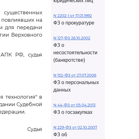
юридических лиц
 существенных
N 2202-1 от 17.01.1992
 повлиявших на
ФЗ о прокуратуре
м для передачи
гии Верховного
N 127-ФЗ 26.10.2002
ФЗ о
несостоятельности
АПК РФ, судья
(банкротстве)
N 152-ФЗ от 27.07.2006
ФЗ о персональных
данных
я технология" в
едании Судебной
N 44-ФЗ от 05.04.2013
едерации.
ФЗ о госзакупках
N 229-ФЗ от 02.10.2007
Судья
ФЗ об