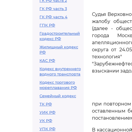
ГК РФ часть 2
ГК РФ часть 3
Судья Верховно
ГК РФ часть 4
жалобу общест
ГПК РФ
(далее - обще
Градостроительный
города Москв
кодекс РФ
апелляционного
Жилищный кодекс
округа от 24.0
РФ
технология
КАС РФ
"Зарубежнефте
Кодекс внутреннего
взыскании задо
водного транспорта
Кодекс торгового
мореплавания РФ
Семейный кодекс
при повторном 
ТК РФ
оставленным бе
УИК РФ
постановлением 
УК РФ
УПК РФ
В кассационной