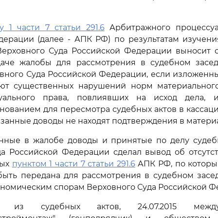
у 1 части 7 статьи 291.6
Арбитражного процессуа
дерации (далее - АПК РФ) по результатам изучени
Верховного Суда Российской Федерации выносит 
даче жалобы для рассмотрения в судебном засе
вного Суда Российской Федерации, если изложенн
ют существенных нарушений норм материального
уального права, повлиявших на исход дела, 
нованием для пересмотра судебных актов в кассац
казанные доводы не находят подтверждения в материа
нные в жалобе доводы и принятые по делу судебн
да Российской Федерации сделал вывод об отсутст
ных
пунктом 1 части 7 статьи 291.6
АПК РФ, по которы
быть передана для рассмотрения в судебном засе
ономическим спорам Верховного Суда Российской Ф
т из судебных актов, 24.07.2015 межд