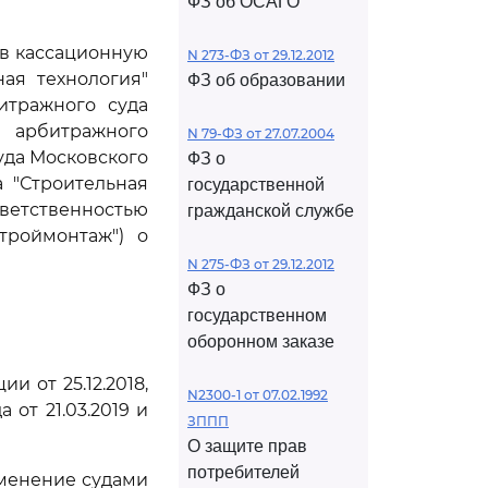
ФЗ об ОСАГО
ив кассационную
N 273-ФЗ от 29.12.2012
ая технология"
ФЗ об образовании
итражного суда
 арбитражного
N 79-ФЗ от 27.07.2004
уда Московского
ФЗ о
а "Строительная
государственной
ственностью
гражданской службе
троймонтаж") о
N 275-ФЗ от 29.12.2012
ФЗ о
государственном
оборонном заказе
 от 25.12.2018,
N2300-1 от 07.02.1992
от 21.03.2019 и
ЗППП
О защите прав
потребителей
именение судами