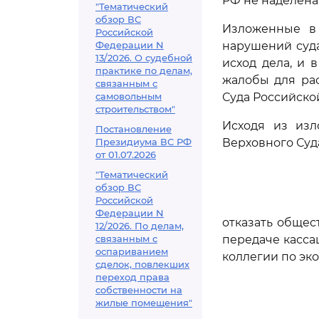
РФ не наделена
"Тематический
обзор ВС
Изложенные в
Российской
Федерации N
нарушений суд
13/2026. О судебной
исход дела, и 
практике по делам,
жалобы для ра
связанным с
самовольным
Суда Российско
строительством"
Исходя из изл
Постановление
Президиума ВС РФ
Верховного Суд
от 01.07.2026
"Тематический
обзор ВС
Российской
Федерации N
отказать общес
12/2026. По делам,
связанным с
передаче касса
оспариванием
коллегии по эк
сделок, повлекших
переход права
собственности на
жилые помещения"