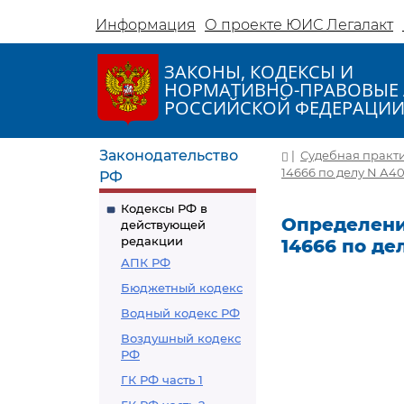
Информация
О проекте ЮИС Легалакт
ЗАКОНЫ, КОДЕКСЫ И
НОРМАТИВНО-ПРАВОВЫЕ 
РОССИЙСКОЙ ФЕДЕРАЦИ
Законодательство
|
Судебная практ
14666 по делу N А40
РФ
Кодексы РФ в
Определение
действующей
редакции
14666 по де
АПК РФ
Бюджетный кодекс
Водный кодекс РФ
Воздушный кодекс
РФ
ГК РФ часть 1