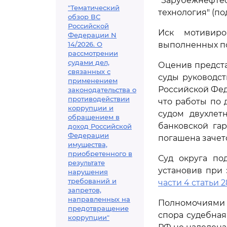
"Зарубежнефт
"Тематический
технология" (по
обзор ВС
Российской
Иск мотивиро
Федерации N
14/2026. О
выполненных по
рассмотрении
судами дел,
Оценив предста
связанных с
суды руководс
применением
Российской Феде
законодательства о
противодействии
что работы по 
коррупции и
судом двухлет
обращением в
банковской га
доход Российской
Федерации
погашена зачет
имущества,
приобретенного в
Суд округа по
результате
установив при
нарушения
требований и
части 4 статьи 2
запретов,
направленных на
Полномочиями 
предотвращение
спора судебная
коррупции"