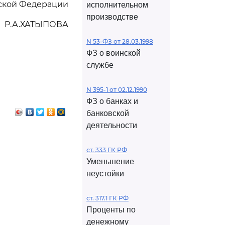
йской Федерации
исполнительном
производстве
Р.А.ХАТЫПОВА
N 53-ФЗ от 28.03.1998
ФЗ о воинской
службе
N 395-1 от 02.12.1990
ФЗ о банках и
банковской
деятельности
ст. 333 ГК РФ
Уменьшение
неустойки
ст. 317.1 ГК РФ
Проценты по
денежному