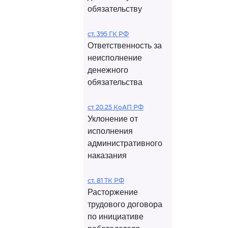
обязательству
ст. 395 ГК РФ
Ответственность за
неисполнение
денежного
обязательства
ст 20.25 КоАП РФ
Уклонение от
исполнения
административного
наказания
ст. 81 ТК РФ
Расторжение
трудового договора
по инициативе