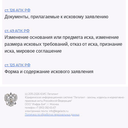
ст. 126 АПК РФ
Документы, прилагаемые к исковому заявлению
ст. 49 АПК РФ
Изменение основания или предмета иска, изменение
размера исковых требований, отказ от иска, признание
иска, мировое соглашение
ст. 125 АПК РФ
Форма и содержание искового заявления
(c) 2015-2026 ЮИС Легалакт
Юридическая информационная система "Легалакт - законы, кодексы и нормативно-
правовые акты Российской Федерации"
ООО "Инфра-Бит", г. Москва.
телефон +7 (910) 050-65-67
электронная почта: info@legalacts.ru
Политика по обработке персональных данных