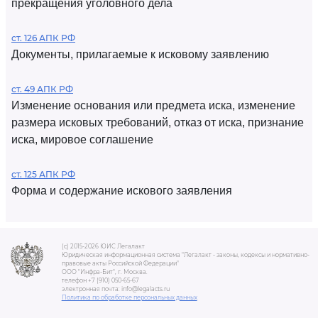
прекращения уголовного дела
ст. 126 АПК РФ
Документы, прилагаемые к исковому заявлению
ст. 49 АПК РФ
Изменение основания или предмета иска, изменение
размера исковых требований, отказ от иска, признание
иска, мировое соглашение
ст. 125 АПК РФ
Форма и содержание искового заявления
(c) 2015-2026 ЮИС Легалакт
Юридическая информационная система "Легалакт - законы, кодексы и нормативно-
правовые акты Российской Федерации"
ООО "Инфра-Бит", г. Москва.
телефон +7 (910) 050-65-67
электронная почта: info@legalacts.ru
Политика по обработке персональных данных