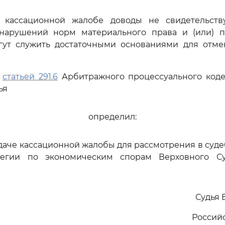
 кассационной жалобе доводы не свидетельств
нарушений норм материального права и (или) п
гут служить достаточными основаниями для отм
ь
статьей 291.6
Арбитражного процессуального коде
ья
определил:
едаче кассационной жалобы для рассмотрения в суд
легии по экономическим спорам Верховного Су
Судья 
Россий