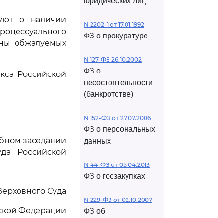
юридических лиц
уют о наличии
N 2202-1 от 17.01.1992
роцессуального
ФЗ о прокуратуре
ены обжалуемых
N 127-ФЗ 26.10.2002
ФЗ о
кса Российской
несостоятельности
(банкротстве)
N 152-ФЗ от 27.07.2006
ФЗ о персональных
ебном заседании
данных
да Российской
N 44-ФЗ от 05.04.2013
ФЗ о госзакупках
Верховного Суда
N 229-ФЗ от 02.10.2007
ской Федерации
ФЗ об