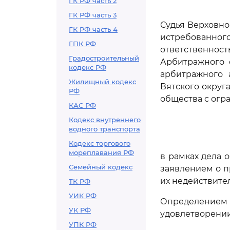
ГК РФ часть 2
ГК РФ часть 3
Судья Верховно
ГК РФ часть 4
истребованн
ГПК РФ
ответственно
Градостроительный
Арбитражного с
кодекс РФ
арбитражного 
Жилищный кодекс
Вятского округа
РФ
общества с огра
КАС РФ
Кодекс внутреннего
водного транспорта
Кодекс торгового
мореплавания РФ
в рамках дела 
Семейный кодекс
заявлением о 
их недействите
ТК РФ
УИК РФ
Определением
УК РФ
удовлетворении
УПК РФ