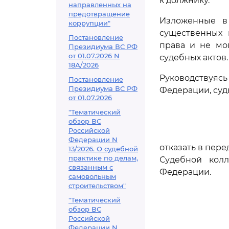
к должнику.
направленных на
предотвращение
Изложенные в
коррупции"
существенных 
Постановление
права и не мо
Президиума ВС РФ
от 01.07.2026 N
судебных актов.
18А/2026
Руководствуяс
Постановление
Президиума ВС РФ
Федерации, суд
от 01.07.2026
"Тематический
обзор ВС
Российской
Федерации N
отказать в пер
13/2026. О судебной
практике по делам,
Судебной кол
связанным с
Федерации.
самовольным
строительством"
"Тематический
обзор ВС
Российской
Федерации N