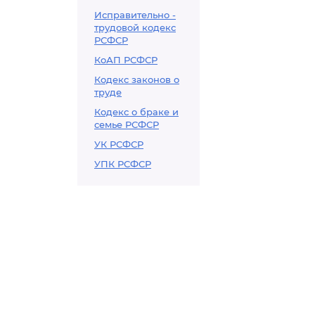
Исправительно -
трудовой кодекс
РСФСР
КоАП РСФСР
Кодекс законов о
труде
Кодекс о браке и
семье РСФСР
УК РСФСР
УПК РСФСР