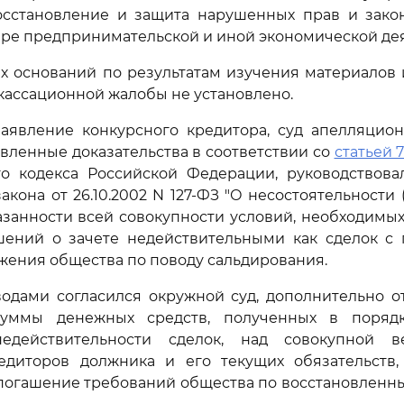
сстановление и защита нарушенных прав и зако
ере предпринимательской и иной экономической дея
х оснований по результатам изучения материалов
 кассационной жалобы не установлено.
заявление конкурсного кредитора, суд апелляцион
вленные доказательства в соответствии со
статьей 7
о кодекса Российской Федерации, руководствовал
кона от 26.10.2002 N 127-ФЗ "О несостоятельности 
азанности всей совокупности условий, необходимы
шений о зачете недействительными как сделок с 
жения общества по поводу сальдирования.
одами согласился окружной суд, дополнительно от
уммы денежных средств, полученных в поряд
недействительности сделок, над совокупной в
едиторов должника и его текущих обязательств,
 погашение требований общества по восстановленн