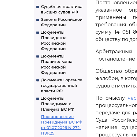
Постановление
Судебная практика
указанное оп
высших судов РФ
применены по
Законы Российской
требования об
Федерации
сумму 14 051 
Документы
Президента
обществу по дог
Российской
Федерации
Арбитражный 
Документы
постановление 
Правительства
Российской
Общество обра
Федерации
жалобой, в кот
Документы органов
государственной
судов отменить.
власти РФ
По смыслу
час
Документы
Президиума и
процессуально
Пленума ВС РФ
передаче для р
Постановление
Суда Российс
Президиума ВС РФ
наличие суще
от 01.07.2026 N 272-
ПЭК25
процессуально