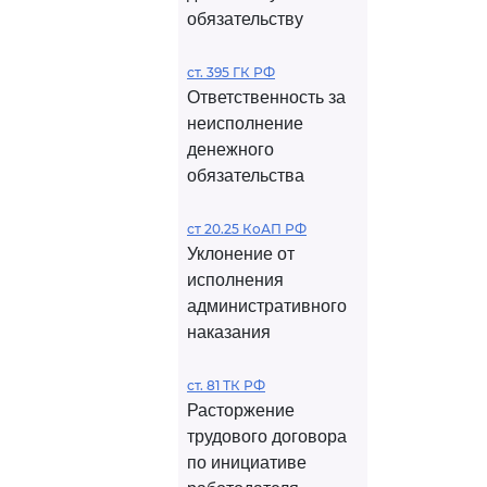
обязательству
ст. 395 ГК РФ
Ответственность за
неисполнение
денежного
обязательства
ст 20.25 КоАП РФ
Уклонение от
исполнения
административного
наказания
ст. 81 ТК РФ
Расторжение
трудового договора
по инициативе