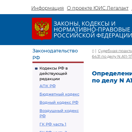
Информация
О проекте ЮИС Легалакт
ЗАКОНЫ, КОДЕКСЫ И
НОРМАТИВНО-ПРАВОВЫЕ 
РОССИЙСКОЙ ФЕДЕРАЦИ
Законодательство
|
Судебная практ
6431 по делу N А11-7
РФ
Кодексы РФ в
Определение
действующей
редакции
по делу N А1
АПК РФ
Бюджетный кодекс
Водный кодекс РФ
Воздушный кодекс
РФ
ГК РФ часть 1