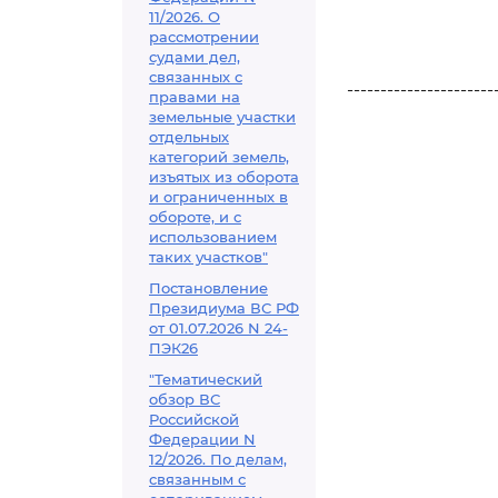
11/2026. О
рассмотрении
судами дел,
связанных с
----------------------
правами на
земельные участки
отдельных
категорий земель,
изъятых из оборота
и ограниченных в
обороте, и с
использованием
таких участков"
Постановление
Президиума ВС РФ
от 01.07.2026 N 24-
ПЭК26
"Тематический
обзор ВС
Российской
Федерации N
12/2026. По делам,
связанным с