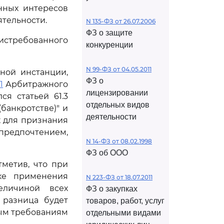
нных интересов
тельности.
N 135-ФЗ от 26.07.2006
ФЗ о защите
 истребованного
конкуренции
N 99-ФЗ от 04.05.2011
ной инстанции,
ФЗ о
1
Арбитражного
лицензировании
ся статьей 61.3
отдельных видов
(банкротстве)" и
деятельности
х для признания
предпочтением,
N 14-ФЗ от 08.02.1998
ФЗ об ООО
метив, что при
ке применения
N 223-ФЗ от 18.07.2011
еличиной всех
ФЗ о закупках
 разница будет
товаров, работ, услуг
ым требованиям
отдельными видами