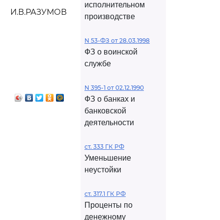
исполнительном
И.В.РАЗУМОВ
производстве
N 53-ФЗ от 28.03.1998
ФЗ о воинской
службе
N 395-1 от 02.12.1990
ФЗ о банках и
банковской
деятельности
ст. 333 ГК РФ
Уменьшение
неустойки
ст. 317.1 ГК РФ
Проценты по
денежному