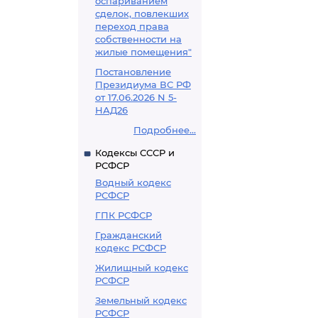
оспариванием
сделок, повлекших
переход права
собственности на
жилые помещения"
Постановление
Президиума ВС РФ
от 17.06.2026 N 5-
НАД26
Подробнее...
Кодексы СССР и
РСФСР
Водный кодекс
РСФСР
ГПК РСФСР
Гражданский
кодекс РСФСР
Жилищный кодекс
РСФСР
Земельный кодекс
РСФСР