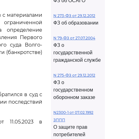
ФЗ об ОСАГО
в с материалами
N 273-ФЗ от 29.12.2012
ограниченной
ФЗ об образовании
а определение
овления Первого
N 79-ФЗ от 27.07.2004
го суда Волго-
ФЗ о
ти (банкротстве)
государственной
гражданской службе
N 275-ФЗ от 29.12.2012
ФЗ о
государственном
ратился в суд с
оборонном заказе
ии последствий
N2300-1 от 07.02.1992
ЗППП
 11.05.2023 в
О защите прав
потребителей