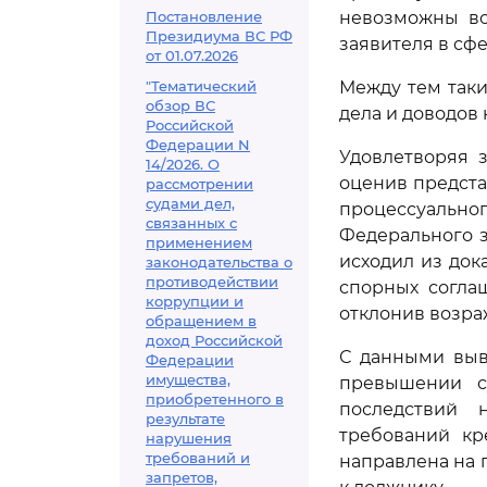
Постановление
невозможны во
Президиума ВС РФ
заявителя в сф
от 01.07.2026
"Тематический
Между тем таки
обзор ВС
дела и доводов
Российской
Федерации N
Удовлетворяя 
14/2026. О
оценив предста
рассмотрении
судами дел,
процессуальног
связанных с
Федерального за
применением
исходил из док
законодательства о
противодействии
спорных согла
коррупции и
отклонив возра
обращением в
доход Российской
С данными выв
Федерации
имущества,
превышении с
приобретенного в
последствий 
результате
требований кр
нарушения
требований и
направлена на
запретов,