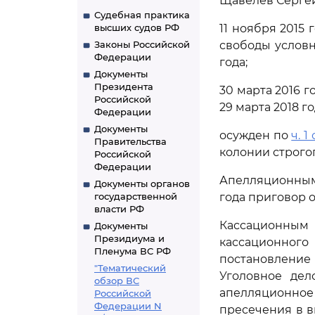
Щавелев Сергей 
Судебная практика
высших судов РФ
11 ноября 2015 
Законы Российской
свободы условно
Федерации
года;
Документы
Президента
30 марта 2016 г
Российской
29 марта 2018 г
Федерации
Документы
осужден по
ч. 1 
Правительства
колонии строго
Российской
Федерации
Апелляционным 
Документы органов
государственной
года приговор 
власти РФ
Кассационным 
Документы
Президиума и
кассационного
Пленума ВС РФ
постановление
"Тематический
Уголовное дел
обзор ВС
апелляционно
Российской
Федерации N
пресечения в в