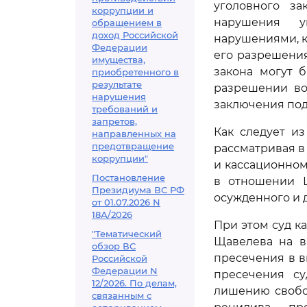
уголовного за
коррупции и
нарушения у
обращением в
доход Российской
нарушениями, к
Федерации
его разрешения
имущества,
закона могут 
приобретенного в
результате
разрешении во
нарушения
заключения под
требований и
запретов,
Как следует и
направленных на
предотвращение
рассматривая в
коррупции"
и кассационном
Постановление
в отношении Щ
Президиума ВС РФ
осужденного и 
от 01.07.2026 N
18А/2026
При этом суд 
"Тематический
Щавелева на в
обзор ВС
пресечения в в
Российской
Федерации N
пресечения су
12/2026. По делам,
лишению свобо
связанным с