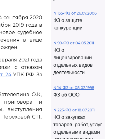
N 135-ФЗ от 26.07.2006
4 сентября 2020
ФЗ о защите
бря 2019 года в
конкуренции
новое судебное
сечения в виде
N 99-ФЗ от 04.05.2011
божден.
ФЗ о
лицензировании
враля 2021 года
отдельных видов
вязи с отказом
деятельности
ст. 24
УПК РФ. За
N 14-ФЗ от 08.02.1998
ателепина О.К.,
ФЗ об ООО
е приговора и
ы, выступления
N 223-ФЗ от 18.07.2011
Тереховой С.П.,
ФЗ о закупках
товаров, работ, услуг
отдельными видами