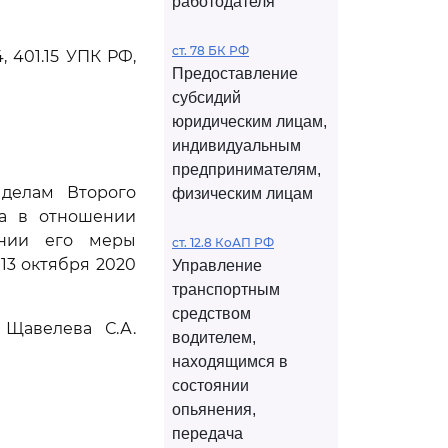
работодателя
ст. 78 БК РФ
4, 401.15 УПК РФ,
Предоставление
субсидий
юридическим лицам,
индивидуальным
предпринимателям,
 делам Второго
физическим лицам
да в отношении
ении его меры
ст. 12.8 КоАП РФ
13 октября 2020
Управление
транспортным
средством
 Щавелева С.А.
водителем,
находящимся в
состоянии
опьянения,
передача