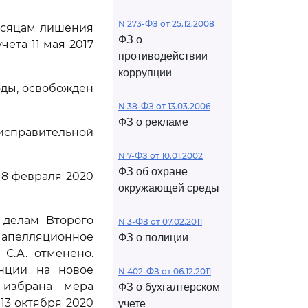
N 273-ФЗ от 25.12.2008
месяцам лишения
ФЗ о
чета 11 мая 2017
противодействии
коррупции
оды, освобожден
N 38-ФЗ от 13.03.2006
ФЗ о рекламе
 исправительной
N 7-ФЗ от 10.01.2002
ФЗ об охране
18 февраля 2020
окружающей среды
 делам Второго
N 3-ФЗ от 07.02.2011
 апелляционное
ФЗ о полиции
С.А. отменено.
анции на новое
N 402-ФЗ от 06.12.2011
 избрана мера
ФЗ о бухгалтерском
13 октября 2020
учете