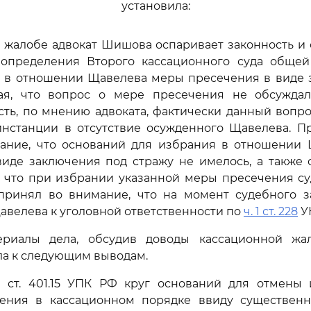
установила:
 жалобе адвокат Шишова оспаривает законность и
 определения Второго кассационного суда обще
я в отношении Щавелева меры пресечения в виде 
вая, что вопрос о мере пресечения не обсужда
есть, по мнению адвоката, фактически данный вопр
инстанции в отсутствие осужденного Щавелева. Пр
ание, что оснований для избрания в отношении
иде заключения под стражу не имелось, а также 
, что при избрании указанной меры пресечения с
принял во внимание, что на момент судебного з
велева к уголовной ответственности по
ч. 1 ст. 228
УК
риалы дела, обсудив доводы кассационной жа
а к следующим выводам.
1 ст. 401.15 УПК РФ круг оснований для отмены
ения в кассационном порядке ввиду существен