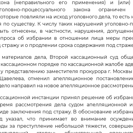
кона (неправильного его применения) и (или)
головно-процессуального закона ограничен
оторые повлияли на исход уголовного дела, то есть 
 по существу. К числу таких нарушений уголовно-
быть отнесены, в частности, нарушения, допущен
проса об избрании в отношении лица меры пре
 стражу и о продлении срока содержания под страже
з материалов дела, Второй кассационный суд общ
 кассационном порядке по кассационной жалобе а
у представлению заместителя прокурора г. Москвы
авелева, отменил апелляционное постановлен
дело направил на новое апелляционное рассмотрени
кассационной инстанции принял решение об избран
ремя рассмотрения дела судом апелляционной 
иде заключения под стражу. В обоснование избра
д указал, что принимает во внимание осужде
ды за преступление небольшой тяжести, совершен