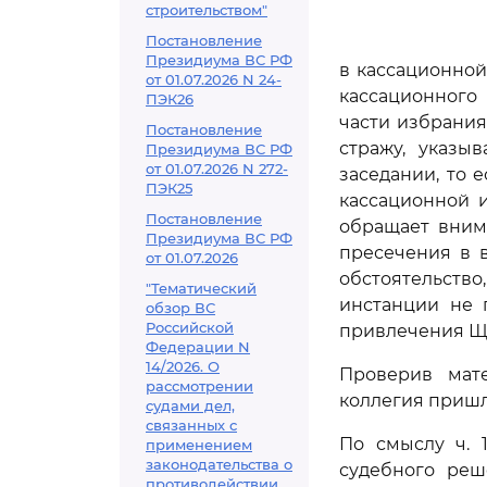
строительством"
Постановление
Президиума ВС РФ
в кассационной
от 01.07.2026 N 24-
кассационного
ПЭК26
части избрани
Постановление
стражу, указы
Президиума ВС РФ
от 01.07.2026 N 272-
заседании, то 
ПЭК25
кассационной 
Постановление
обращает вним
Президиума ВС РФ
пресечения в в
от 01.07.2026
обстоятельство
"Тематический
инстанции не 
обзор ВС
Российской
привлечения Ща
Федерации N
14/2026. О
Проверив мате
рассмотрении
коллегия пришл
судами дел,
связанных с
По смыслу ч. 
применением
законодательства о
судебного реш
противодействии