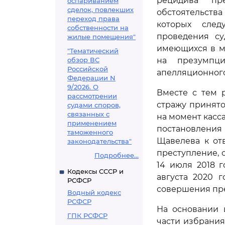
рецидива пре
оспариванием
сделок, повлекших
обстоятельства
переход права
которых след
собственности на
проведения су
жилые помещения"
имеющихся в м
"Тематический
обзор ВС
на презумпц
Российской
апелляционного
Федерации N
9/2026. О
Вместе с тем 
рассмотрении
стражу принято
судами споров,
связанных с
на момент касс
применением
постановления
таможенного
Щавелева к от
законодательства"
преступление, 
Подробнее...
14 июля 2018 г
Кодексы СССР и
августа 2020 г
РСФСР
совершения пр
Водный кодекс
РСФСР
На основании 
ГПК РСФСР
части избрани