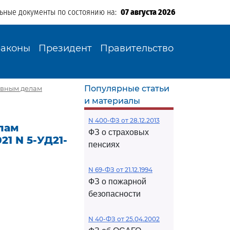
льные документы по состоянию на:
07 августа 2026
Законы
Президент
Правительство
Популярные статьи
овным делам
и материалы
N 400-ФЗ от 28.12.2013
лам
ФЗ о страховых
1 N 5-УД21-
пенсиях
N 69-ФЗ от 21.12.1994
ФЗ о пожарной
безопасности
N 40-ФЗ от 25.04.2002