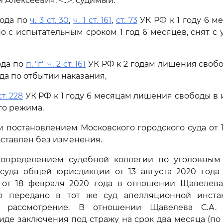
Алексеевич, <...>, судимый:
года по
ч. 3 ст. 30
,
ч. 1 ст. 161
,
ст. 73
УК РФ к 1 году 6 
 с испытательным сроком 1 год 6 месяцев, снят с у
ода по
п. "г" ч. 2 ст. 161
УК РФ к 2 годам лишения своб
ода по отбытии наказания,
ст. 228
УК РФ к 1 году 6 месяцам лишения свободы в
го режима.
постановлением Московского городского суда от 
оставлен без изменения.
определением судебной коллегии по уголовным
 суда общей юрисдикции от 13 августа 2020 года
 от 18 февраля 2020 года в отношении Щавелева 
о передано в тот же суд апелляционной инст
е рассмотрение. В отношении Щавелева С.А.
иде заключения под стражу на срок два месяца (по 