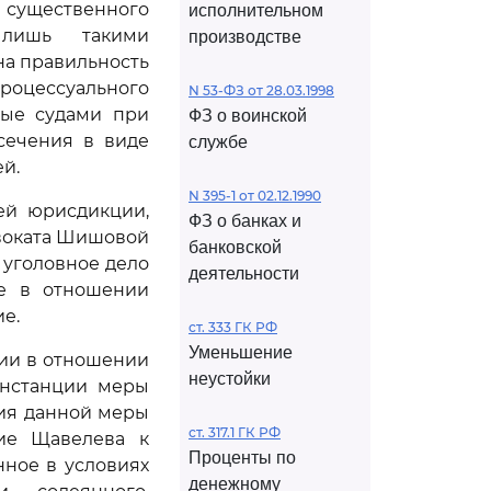
 существенного
исполнительном
 лишь такими
производстве
на правильность
процессуального
N 53-ФЗ от 28.03.1998
ные судами при
ФЗ о воинской
сечения в виде
службе
й.
N 395-1 от 02.12.1990
ей юрисдикции,
ФЗ о банках и
двоката Шишовой
банковской
 уголовное дело
деятельности
ие в отношении
е.
ст. 333 ГК РФ
Уменьшение
ии в отношении
неустойки
инстанции меры
ния данной меры
ст. 317.1 ГК РФ
ние Щавелева к
Проценты по
ное в условиях
денежному