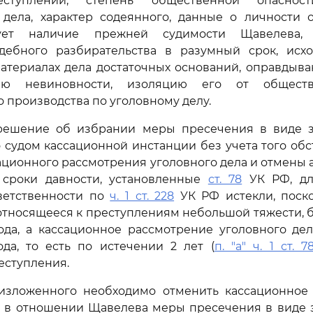
ступлений, степень общественной опасност
 дела, характер содеянного, данные о личности 
ует наличие прежней судимости Щавелева, 
дебного разбирательства в разумный срок, исх
атериалах дела достаточных оснований, оправдыва
ию невиновности, изоляцию его от общест
 производства по уголовному делу.
решение об избрании меры пресечения в виде 
 судом кассационной инстанции без учета того обст
ационного рассмотрения уголовного дела и отмены
 сроки давности, установленные
ст. 78
УК РФ, дл
ветственности по
ч. 1 ст. 228
УК РФ истекли, поско
относящееся к преступлениям небольшой тяжести,
ода, а кассационное рассмотрение уголовного дел
ода, то есть по истечении 2 лет (
п. "а" ч. 1 ст. 7
еступления.
изложенного необходимо отменить кассационное
я в отношении Щавелева меры пресечения в виде 