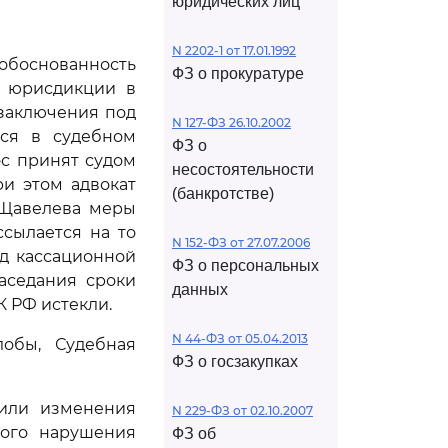
юридических лиц
N 2202-1 от 17.01.1992
 обоснованность
ФЗ о прокуратуре
й юрисдикции в
заключения под
N 127-ФЗ 26.10.2002
лся в судебном
ФЗ о
ос принят судом
несостоятельности
и этом адвокат
(банкротстве)
 Щавелева меры
ссылается на то
N 152-ФЗ от 27.07.2006
уд кассационной
ФЗ о персональных
аседания сроки
данных
 РФ истекли.
N 44-ФЗ от 05.04.2013
лобы, Судебная
ФЗ о госзакупках
 или изменения
N 229-ФЗ от 02.10.2007
ного нарушения
ФЗ об