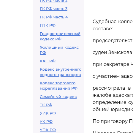
ГК РФ часть 2
ГК РФ часть 3
ГК РФ часть 4
Судебная колле
ГПК РФ
составе:
Градостроительный
кодекс РФ
председательст
Жилищный кодекс
судей Земскова 
РФ
КАС РФ
при секретаре 
Кодекс внутреннего
водного транспорта
с участием адво
Кодекс торгового
рассмотрела в
мореплавания РФ
жалобе адвокат
Семейный кодекс
определение су
ТК РФ
общей юрисдикци
УИК РФ
По приговору Пр
УК РФ
УПК РФ