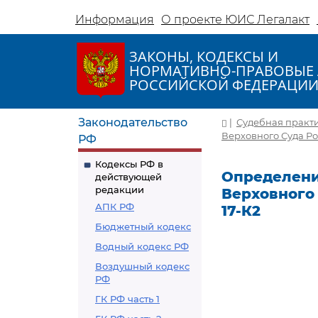
Информация
О проекте ЮИС Легалакт
ЗАКОНЫ, КОДЕКСЫ И
НОРМАТИВНО-ПРАВОВЫЕ 
РОССИЙСКОЙ ФЕДЕРАЦИ
Законодательство
|
Судебная практ
Верховного Суда Ро
РФ
Кодексы РФ в
Определени
действующей
редакции
Верховного 
АПК РФ
17-К2
Бюджетный кодекс
Водный кодекс РФ
Воздушный кодекс
РФ
ГК РФ часть 1