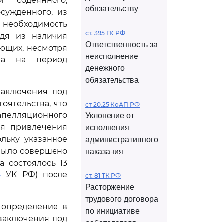
и содеянного,
обязательству
осужденного, из
необходимость
ст. 395 ГК РФ
одя из наличия
Ответственность за
ющих, несмотря
неисполнение
ва на период
денежного
обязательства
заключения под
оятельства, что
ст 20.25 КоАП РФ
 апелляционного
Уклонение от
я привлечения
исполнения
льку указанное
административного
 было совершено
наказания
а состоялось 13
8
УК РФ) после
ст. 81 ТК РФ
Расторжение
трудового договора
 определение в
по инициативе
заключения под