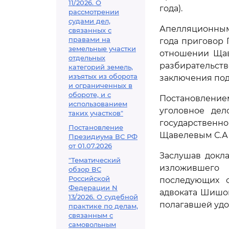
11/2026. О
года).
рассмотрении
судами дел,
Апелляционным 
связанных с
правами на
года приговор 
земельные участки
отношении Щав
отдельных
разбирательст
категорий земель,
изъятых из оборота
заключения под
и ограниченных в
обороте, и с
Постановлением
использованием
уголовное дел
таких участков"
государственно
Постановление
Щавелевым С.А.
Президиума ВС РФ
от 01.07.2026
Заслушав докла
"Тематический
изложившего 
обзор ВС
Российской
последующих с
Федерации N
адвоката Шишов
13/2026. О судебной
полагавшей удо
практике по делам,
связанным с
самовольным