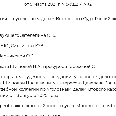
от 9 марта 2021 г. N 5-УД21-17-К2
гия по уголовным делам Верховного Суда Российс
вующего Зателепина О.К.,
Е.Ю., Ситникова Ю.В.
Черниковой О.С.
ката Шишовой Н.А., прокурора Тереховой С.П.
 открытом судебном заседании уголовное дело п
а Шишовой Н.А. в защиту интересов Щавелева С.А. 
дебной коллегии по уголовным делам Второго кас
и от 13 августа 2020 года.
еображенского районного суда г. Москвы от 1 ноябр