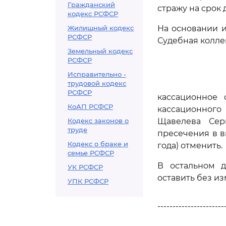
Гражданский
стражу на срок д
кодекс РСФСР
Жилищный кодекс
На основании изл
РСФСР
Судебная колле
Земельный кодекс
РСФСР
Исправительно -
трудовой кодекс
РСФСР
кассационное 
КоАП РСФСР
кассационного
Кодекс законов о
Щавелева Сер
труде
пресечения в в
Кодекс о браке и
года) отменить.
семье РСФСР
В остальном д
УК РСФСР
оставить без и
УПК РСФСР
----------------------