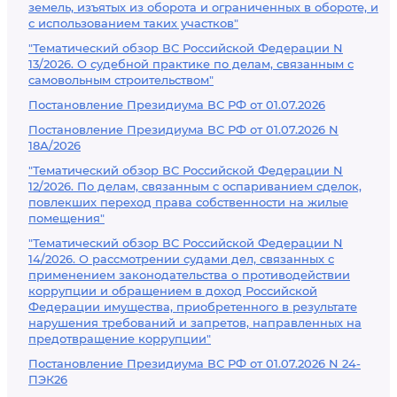
земель, изъятых из оборота и ограниченных в обороте, и
с использованием таких участков"
"Тематический обзор ВС Российской Федерации N
13/2026. О судебной практике по делам, связанным с
самовольным строительством"
Постановление Президиума ВС РФ от 01.07.2026
Постановление Президиума ВС РФ от 01.07.2026 N
18А/2026
"Тематический обзор ВС Российской Федерации N
12/2026. По делам, связанным с оспариванием сделок,
повлекших переход права собственности на жилые
помещения"
"Тематический обзор ВС Российской Федерации N
14/2026. О рассмотрении судами дел, связанных с
применением законодательства о противодействии
коррупции и обращением в доход Российской
Федерации имущества, приобретенного в результате
нарушения требований и запретов, направленных на
предотвращение коррупции"
Постановление Президиума ВС РФ от 01.07.2026 N 24-
ПЭК26