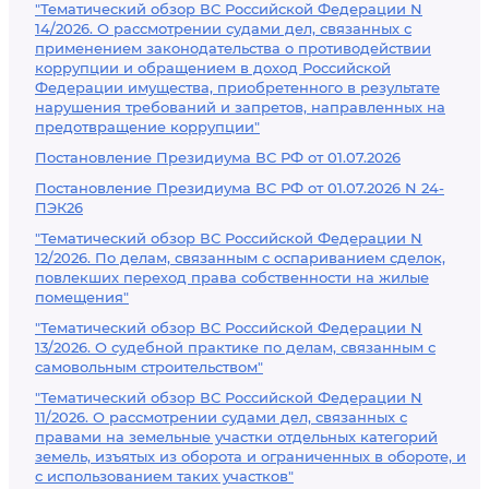
"Тематический обзор ВС Российской Федерации N
14/2026. О рассмотрении судами дел, связанных с
применением законодательства о противодействии
коррупции и обращением в доход Российской
Федерации имущества, приобретенного в результате
нарушения требований и запретов, направленных на
предотвращение коррупции"
Постановление Президиума ВС РФ от 01.07.2026
Постановление Президиума ВС РФ от 01.07.2026 N 24-
ПЭК26
"Тематический обзор ВС Российской Федерации N
12/2026. По делам, связанным с оспариванием сделок,
повлекших переход права собственности на жилые
помещения"
"Тематический обзор ВС Российской Федерации N
13/2026. О судебной практике по делам, связанным с
самовольным строительством"
"Тематический обзор ВС Российской Федерации N
11/2026. О рассмотрении судами дел, связанных с
правами на земельные участки отдельных категорий
земель, изъятых из оборота и ограниченных в обороте, и
с использованием таких участков"