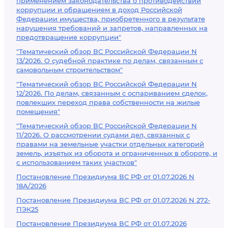
применением законодательства о противодействии
коррупции и обращением в доход Российской
Федерации имущества, приобретенного в результате
нарушения требований и запретов, направленных на
предотвращение коррупции"
"Тематический обзор ВС Российской Федерации N
13/2026. О судебной практике по делам, связанным с
самовольным строительством"
"Тематический обзор ВС Российской Федерации N
12/2026. По делам, связанным с оспариванием сделок,
повлекших переход права собственности на жилые
помещения"
"Тематический обзор ВС Российской Федерации N
11/2026. О рассмотрении судами дел, связанных с
правами на земельные участки отдельных категорий
земель, изъятых из оборота и ограниченных в обороте, и
с использованием таких участков"
Постановление Президиума ВС РФ от 01.07.2026 N
18А/2026
Постановление Президиума ВС РФ от 01.07.2026 N 272-
ПЭК25
Постановление Президиума ВС РФ от 01.07.2026