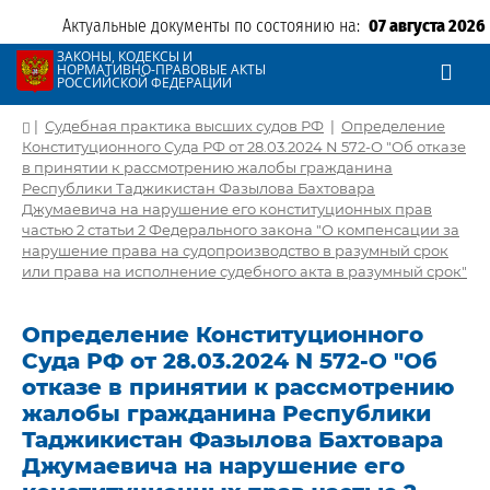
Актуальные документы по состоянию на:
07 августа 2026
ЗАКОНЫ, КОДЕКСЫ И
НОРМАТИВНО-ПРАВОВЫЕ АКТЫ
РОССИЙСКОЙ ФЕДЕРАЦИИ
|
Судебная практика высших судов РФ
|
Определение
Конституционного Суда РФ от 28.03.2024 N 572-О "Об отказе
в принятии к рассмотрению жалобы гражданина
Республики Таджикистан Фазылова Бахтовара
Джумаевича на нарушение его конституционных прав
частью 2 статьи 2 Федерального закона "О компенсации за
нарушение права на судопроизводство в разумный срок
или права на исполнение судебного акта в разумный срок"
Определение Конституционного
Суда РФ от 28.03.2024 N 572-О "Об
отказе в принятии к рассмотрению
жалобы гражданина Республики
Таджикистан Фазылова Бахтовара
Джумаевича на нарушение его