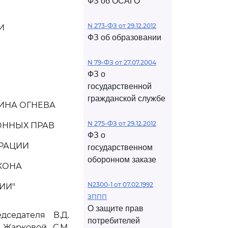
ФЗ об ОСАГО
N 273-ФЗ от 29.12.2012
И
ФЗ об образовании
N 79-ФЗ от 27.07.2004
ФЗ о
государственной
гражданской службе
ИНА ОГНЕВА
N 275-ФЗ от 29.12.2012
ОННЫХ ПРАВ
ФЗ о
ЕРАЦИИ
государственном
оборонном заказе
КОНА
N2300-1 от 07.02.1992
ИИ"
ЗППП
О защите прав
седателя В.Д.
потребителей
 Жарковой, С.М.