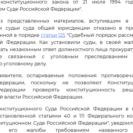
 конституционного закона от 21 июля 1994 го
м Суде Российской Федерации".
из представленных материалов, вступившим в 
м судьи суда общей юрисдикции отказано в п
анной в порядке
статьи 125
"Судебный порядок рассм
й Федерации. Как установили суды, в своей жал
ать незаконным ответ должностного лица прокура
не связанный с уголовным преследованием 
о уголовному делу.
явителя, оспариваемые положения противоре
едерации, поскольку не позволяют Конститу
едерации проверять конституционность ре
й власти Российской Федерации.
онституционного Суда Российской Федерации в 
установленной статьями 40 и 111 Федерального ко
титуционном Суде Российской Федерации", уведомля
вии его жалобы требованиям названного 