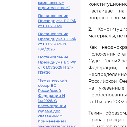
самовольным
конституционн
строительством"
настаивает на
Постановление
вопроса о возм
Президиума ВС РФ
от 01.07.2026
2. Конституц
Постановление
материалы, не 
Президиума ВС РФ
от 01.07.2026 N
Как неоднокр
18А/2026
положения стат
Постановление
Суде Российск
Президиума ВС РФ
от 01.07.2026 N 24-
Федерации, 
ПЭК26
неопределенно
"Тематический
Российской Фед
обзор ВС
на указанны
Российской
необоснованным
Федерации N
14/2026. О
от 11 июля 2002 г
рассмотрении
судами дел,
Таким образом
связанных с
права граждан 
применением
законодательства о
не может расс