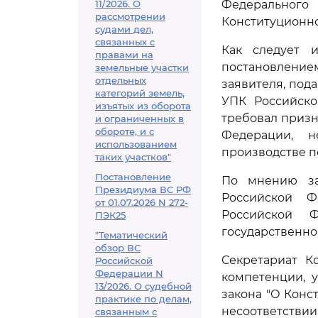
11/2026. О
Федерального
рассмотрении
Конституционно
судами дел,
связанных с
Как следует 
правами на
постановление
земельные участки
отдельных
заявителя, под
категорий земель,
УПК Российско
изъятых из оборота
требовал призн
и ограниченных в
обороте, и с
Федерации, 
использованием
производстве п
таких участков"
Постановление
По мнению за
Президиума ВС РФ
Российской Ф
от 01.07.2026 N 272-
Российской Ф
ПЭК25
государственно
"Тематический
обзор ВС
Секретариат К
Российской
Федерации N
компетенции, 
13/2026. О судебной
закона "О Конс
практике по делам,
несоответст
связанным с