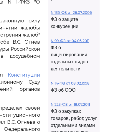
да N 1-ФКЗ "О
N 135-ФЗ от 26.07.2006
ФЗ о защите
законную силу
конкуренции
ринятии жалобы
отрения жалоб"
N 99-ФЗ от 04.05.2011
обе В.С. Огнев
ФЗ о
туры Российской
лицензировании
в досудебном
отдельных видов
деятельности
чат
Конституции
ционному Суду
N 14-ФЗ от 08.02.1998
шений органов
ФЗ об ООО
N 223-ФЗ от 18.07.2011
пределах своей
ФЗ о закупках
нституционного
товаров, работ, услуг
л В.С. Огнева о
отдельными видами
Федерального