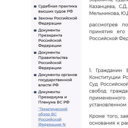
Судебная практика
Казанцева, С.Д
высших судов РФ
Мельникова, Ю.Д
Законы Российской
Федерации
рассмотрев п
Документы
принятия его
Президента
Российской Фе
Российской
Федерации
Документы
Правительства
Российской
Федерации
1. Гражданин 
Документы органов
Конституции Р
государственной
Суд Российско
власти РФ
свобод гражда
Документы
Президиума и
примененного 
Пленума ВС РФ
установленном
"Тематический
обзор ВС
Кроме того, за
Российской
основания к р
Федерации N