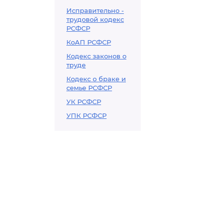
Исправительно -
трудовой кодекс
РСФСР
КоАП РСФСР
Кодекс законов о
труде
Кодекс о браке и
семье РСФСР
УК РСФСР
УПК РСФСР