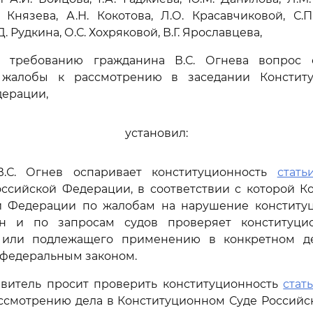
. Князева, А.Н. Кокотова, Л.О. Красавчиковой, С.П
. Рудкина, О.С. Хохряковой, В.Г. Ярославцева,
о требованию гражданина В.С. Огнева вопрос 
 жалобы к рассмотрению в заседании Конститу
дерации,
установил:
В.С. Огнев оспаривает конституционность
стать
оссийской Федерации, в соответствии с которой К
й Федерации по жалобам на нарушение конститу
н и по запросам судов проверяет конституцио
или подлежащего применению в конкретном де
 федеральным законом.
явитель просит проверить конституционность
стат
ассмотрению дела в Конституционном Суде Российс