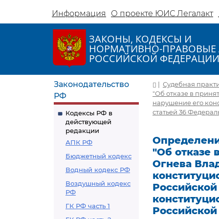
Информация
О проекте ЮИС Легалакт
ЗАКОНЫ, КОДЕКСЫ И
НОРМАТИВНО-ПРАВОВЫЕ 
РОССИЙСКОЙ ФЕДЕРАЦИ
Законодательство
|
Судебная практ
"Об отказе в прин
РФ
нарушение его конс
статьей 36 Федера
Кодексы РФ в
действующей
редакции
Определение
АПК РФ
"Об отказе
Бюджетный кодекс
Огнева Вла
Водный кодекс РФ
конституцио
Воздушный кодекс
Российской
РФ
конституци
ГК РФ часть 1
Российской