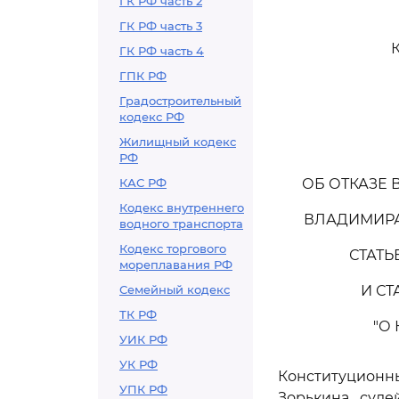
ГК РФ часть 2
ГК РФ часть 3
ГК РФ часть 4
ГПК РФ
Градостроительный
кодекс РФ
Жилищный кодекс
РФ
КАС РФ
ОБ ОТКАЗЕ
Кодекс внутреннего
ВЛАДИМИРА
водного транспорта
Кодекс торгового
СТАТЬ
мореплавания РФ
Семейный кодекс
И С
ТК РФ
"О
УИК РФ
УК РФ
Конституцион
УПК РФ
Зорькина, суде