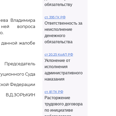
обязательству
ст. 395 ГК РФ
нева Владимира
Ответственность за
 ней вопроса
неисполнение
о.
денежного
обязательства
 данной жалобе
ст 20.25 КоАП РФ
Уклонение от
Председатель
исполнения
административного
туционного Суда
наказания
ской Федерации
ст. 81 ТК РФ
В.Д.ЗОРЬКИН
Расторжение
трудового договора
по инициативе