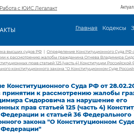
Актуа
Работа с ЮИС Легалакт
Главная
Кодексы
АКТЫ
И
ика высших судов РФ
|
Определение Конституционного Суда РФ от 
ятии к рассмотрению жалобы гражданина Огнева Владимира Сид
титуционных прав статьей 125 (часть 4) Конституции Российской
льного конституционного закона "О Конституционном Суде Росси
 Конституционного Суда РФ от 28.02.20
 в принятии к рассмотрению жалобы гр
димира Сидоровича на нарушение его
нных прав статьей 125 (часть 4) Консти
 Федерации и статьей 36 Федерального
онного закона "О Конституционном Суд
 Федерации"