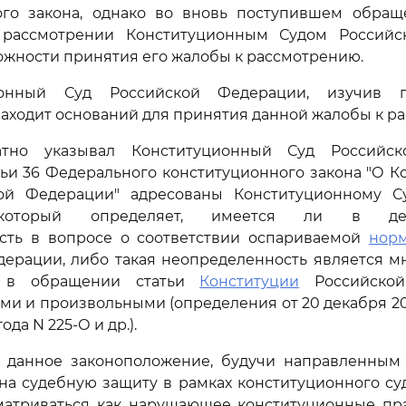
ого закона, однако во вновь поступившем обращ
 рассмотрении Конституционным Судом Россий
ожности принятия его жалобы к рассмотрению.
ионный Суд Российской Федерации, изучив п
находит оснований для принятия данной жалобы к р
атно указывал Конституционный Суд Российск
ьи 36 Федерального конституционного закона "О 
ой Федерации" адресованы Конституционному С
который определяет, имеется ли в дейс
сть в вопросе о соответствии оспариваемой
нор
ерации, либо такая неопределенность является м
е в обращении статьи
Конституции
Российской
и и произвольными (определения от 20 декабря 200
ода N 225-О и др.).
, данное законоположение, будучи направленным
на судебную защиту в рамках конституционного су
матриваться как нарушающее конституционные пра