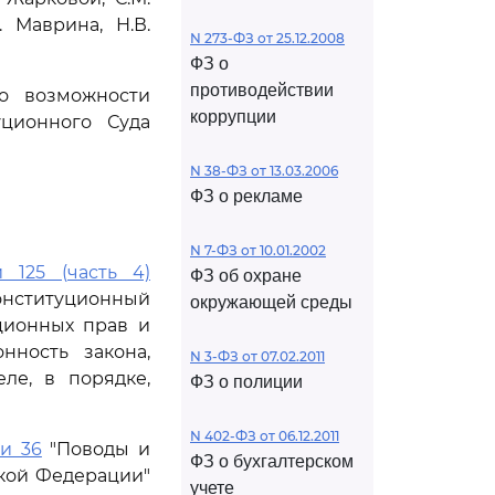
. Маврина, Н.В.
N 273-ФЗ от 25.12.2008
ФЗ о
противодействии
о возможности
коррупции
ционного Суда
N 38-ФЗ от 13.03.2006
ФЗ о рекламе
N 7-ФЗ от 10.01.2002
и 125 (часть 4)
ФЗ об охране
онституционный
окружающей среды
ционных прав и
нность закона,
N 3-ФЗ от 07.02.2011
ле, в порядке,
ФЗ о полиции
N 402-ФЗ от 06.12.2011
ьи 36
"Поводы и
ФЗ о бухгалтерском
кой Федерации"
учете