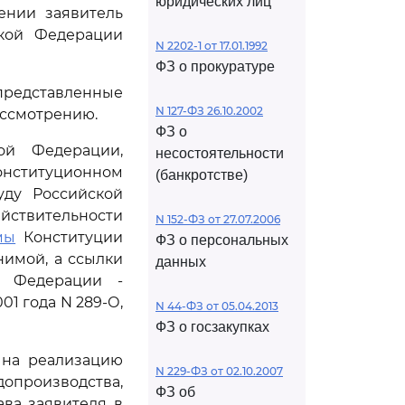
юридических лиц
ении заявитель
ской Федерации
N 2202-1 от 17.01.1992
ФЗ о прокуратуре
редставленные
N 127-ФЗ 26.10.2002
ассмотрению.
ФЗ о
ой Федерации,
несостоятельности
Конституционном
(банкротстве)
уду Российской
твительности
N 152-ФЗ от 27.07.2006
мы
Конституции
ФЗ о персональных
нимой, а ссылки
данных
 Федерации -
1 года N 289-О,
N 44-ФЗ от 05.04.2013
ФЗ о госзакупках
 на реализацию
N 229-ФЗ от 02.10.2007
допроизводства,
ФЗ об
ва заявителя в