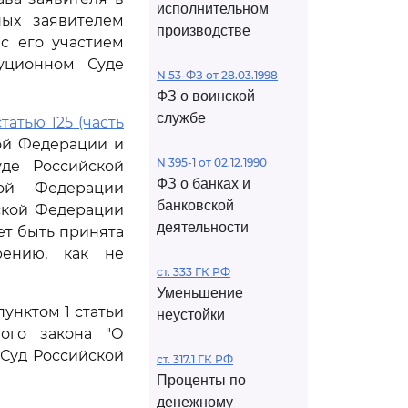
исполнительном
ных заявителем
производстве
с его участием
туционном Суде
N 53-ФЗ от 28.03.1998
ФЗ о воинской
службе
статью 125 (часть
й Федерации и
N 395-1 от 02.12.1990
де Российской
ФЗ о банках и
ой Федерации
банковской
кой Федерации
деятельности
ет быть принята
рению, как не
ст. 333 ГК РФ
Уменьшение
пунктом 1 статьи
неустойки
ого закона "О
Суд Российской
ст. 317.1 ГК РФ
Проценты по
денежному