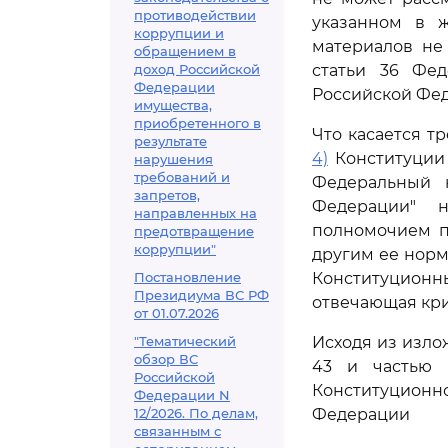
противодействии
указанном в ж
коррупции и
материалов не
обращением в
доход Российской
статьи 36 Фед
Федерации
Российской Фед
имущества,
приобретенного в
Что касается т
результате
4)
Конституции
нарушения
требований и
Федеральный 
запретов,
Федерации" 
направленных на
полномочием п
предотвращение
коррупции"
другим ее норм
Постановление
Конституцион
Президиума ВС РФ
отвечающая кри
от 01.07.2026
"Тематический
Исходя из излож
обзор ВС
43 и частью 
Российской
Конституционн
Федерации N
12/2026. По делам,
Федерации
связанным с