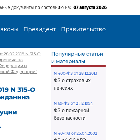
льные документы по состоянию на:
07 августа 2026
Законы
Президент
Правительство
Популярные статьи
28.02.2019 N 315-О
оровича на
и материалы
 Федерации и
йской Федерации"
N 400-ФЗ от 28.12.2013
ФЗ о страховых
пенсиях
19 N 315-О
ажданина
N 69-ФЗ от 21.12.1994
ФЗ о пожарной
туции
безопасности
е
N 40-ФЗ от 25.04.2002