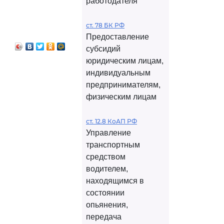
работодателя
ст. 78 БК РФ
Предоставление
субсидий
юридическим лицам,
индивидуальным
предпринимателям,
физическим лицам
ст. 12.8 КоАП РФ
Управление
транспортным
средством
водителем,
находящимся в
состоянии
опьянения,
передача