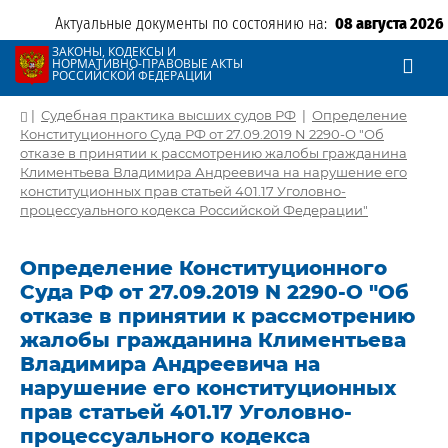
Актуальные документы по состоянию на:
08 августа 2026
ЗАКОНЫ, КОДЕКСЫ И
НОРМАТИВНО-ПРАВОВЫЕ АКТЫ
РОССИЙСКОЙ ФЕДЕРАЦИИ
|
Судебная практика высших судов РФ
|
Определение
Конституционного Суда РФ от 27.09.2019 N 2290-О "Об
отказе в принятии к рассмотрению жалобы гражданина
Климентьева Владимира Андреевича на нарушение его
конституционных прав статьей 401.17 Уголовно-
процессуального кодекса Российской Федерации"
Определение Конституционного
Суда РФ от 27.09.2019 N 2290-О "Об
отказе в принятии к рассмотрению
жалобы гражданина Климентьева
Владимира Андреевича на
нарушение его конституционных
прав статьей 401.17 Уголовно-
процессуального кодекса