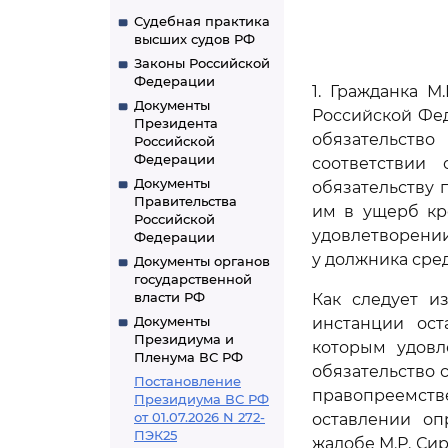
Судебная практика
высших судов РФ
Законы Российской
Федерации
1. Гражданка М
Документы
Российской Фед
Президента
обязательств
Российской
Федерации
соответствии
Документы
обязательству 
Правительства
им в ущерб кр
Российской
удовлетворении
Федерации
у должника сре
Документы органов
государственной
власти РФ
Как следует и
Документы
инстанции ос
Президиума и
которым удовл
Пленума ВС РФ
обязательство 
Постановление
правопреемств
Президиума ВС РФ
от 01.07.2026 N 272-
оставлении оп
ПЭК25
жалобе М.Р. Сир