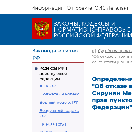
Информация
О проекте ЮИС Легалакт
ЗАКОНЫ, КОДЕКСЫ И
НОРМАТИВНО-ПРАВОВЫЕ 
РОССИЙСКОЙ ФЕДЕРАЦИ
Законодательство
|
Судебная практ
"Об отказе в прин
РФ
ее конституционных
Кодексы РФ в
действующей
Определение
редакции
"Об отказе
АПК РФ
Сирунян Ме
Бюджетный кодекс
прав пункто
Водный кодекс РФ
Федерации"
Воздушный кодекс
РФ
ГК РФ часть 1