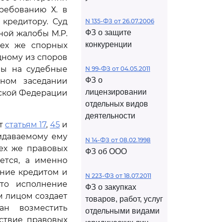
ребованию Х. в
кредитору. Суд
N 135-ФЗ от 26.07.2006
ФЗ о защите
ной жалобы М.Р.
конкуренции
тех же спорных
дному из споров
бы на судебные
N 99-ФЗ от 04.05.2011
ФЗ о
бном заседании
лицензировании
йской Федерации
отдельных видов
деятельности
т
статьям 17
,
45
и
идаваемому ему
N 14-ФЗ от 08.02.1998
ех же правовых
ФЗ об ООО
ется, а именно
ание кредитом и
N 223-ФЗ от 18.07.2011
что исполнение
ФЗ о закупках
м лицом создает
товаров, работ, услуг
ан возместить
отдельными видами
тствие правовых