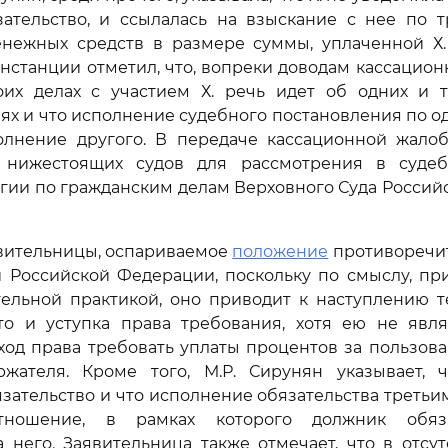
зательство, и ссылалась на взыскание с нее по т
енежных средств в размере суммы, уплаченной Х. 
нстанции отметил, что, вопреки доводам кассацион
оих делах с участием Х. речь идет об одних и 
х и что исполнение судебного постановления по о
олнение другого. В передаче кассационной жало
 нижестоящих судов для рассмотрения в суде
гии по гражданским делам Верховного Суда Росси
вительницы, оспариваемое
положение
противоречи
 Российской Федерации, поскольку по смыслу, пр
ельной практикой, оно приводит к наступлению т
что и уступка права требования, хотя ею не явля
ход права требовать уплаты процентов за пользов
ржателя. Кроме того, М.Р. Сирунян указывает, 
зательство и что исполнение обязательства третьи
тношение, в рамках которого должник обяз
 него. Заявительница также отмечает, что в отсу