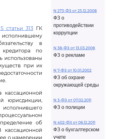
N 273-ФЗ от 25.12.2008
ФЗ о
противодействии
5 статьи 313
ГК
коррупции
у, исполнившему
язательству в
N 38-ФЗ от 13.03.2006
 кредитора по
ФЗ о рекламе
ть использованы
муществ при их
N 7-ФЗ от 10.01.2002
недостаточности
ФЗ об охране
ме.
окружающей среды
а кассационной
й юрисдикции,
N 3-ФЗ от 07.02.2011
ФЗ о полиции
, исполнившего
 процессуальном
определение об
N 402-ФЗ от 06.12.2011
ФЗ о бухгалтерском
В кассационной
учете
а ее о намерении