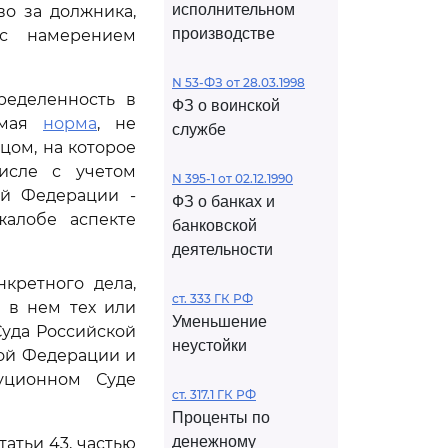
исполнительном
во за должника,
производстве
 с намерением
N 53-ФЗ от 28.03.1998
ределенность в
ФЗ о воинской
аемая
норма
, не
службе
цом, на которое
исле с учетом
N 395-1 от 02.12.1990
ой Федерации -
ФЗ о банках и
жалобе аспекте
банковской
деятельности
кретного дела,
ст. 333 ГК РФ
 в нем тех или
Уменьшение
Суда Российской
неустойки
ой Федерации и
туционном Суде
ст. 317.1 ГК РФ
Проценты по
денежному
атьи 43, частью