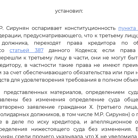
установил:
.Р. Сирунян оспаривает конституционность
пункта 
ерации, предусматривающего, что к третьему лиц
о должника, переходят права кредитора по об
 со
статьей 387
данного Кодекса; если права
перешли к третьему лицу в части, они не могут бы
едитору, в частности такие права не имеют преи
 за счет обеспечивающего обязательства или при 
дств для удовлетворения требования в полном объе
з представленных материалов, определением суд
тавлены без изменения определение суда обще
етворено заявление гражданки Х. (третьего лица
солидарных должников, в том числе М.Р. Сирунян) о
е в деле по иску кредитора, и апелляционное 
ределения нижестоящего суда без изменения. 
унян, среди прочего, указывала, что Х. не уведомил