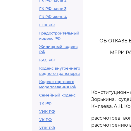
ГК РФ часть 2
ГК РФ часть 3
ГК РФ часть 4
ГПК РФ
Градостроительный
кодекс РФ
ОБ ОТКАЗЕ
Жилищный кодекс
РФ
МЕРИ Р
КАС РФ
Кодекс внутреннего
водного транспорта
Кодекс торгового
мореплавания РФ
Конституцион
Семейный кодекс
Зорькина, суде
ТК РФ
Князева, А.Н. К
УИК РФ
рассмотрев во
УК РФ
рассмотрению в
УПК РФ