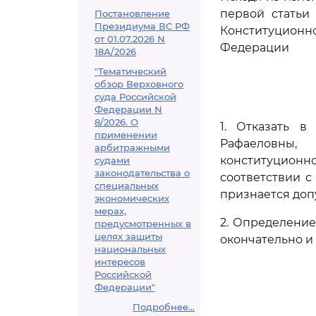
первой статьи
Постановление
Президиума ВС РФ
Конституционн
от 01.07.2026 N
Федерации
18А/2026
"Тематический
обзор Верховного
суда Российской
Федерации N
8/2026. О
1. Отказать 
применении
Рафаеловны,
арбитражными
конституционн
судами
законодательства о
соответствии 
специальных
признается доп
экономических
мерах,
2. Определени
предусмотренных в
целях защиты
окончательно и
национальных
интересов
Российской
Федерации"
Подробнее...