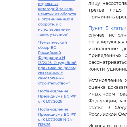
лицу несостояв
отдельных
категорий земель,
третье лицо 
изъятых из оборота
причинить вред
и ограниченных в
обороте, и с
Пункт 5 статьи
использованием
таких участков"
случае испол
регулирующая в
"Тематический
обзор ВС
исполнение д
Российской
приведенных р
Федерации N
рассматривать
13/2026. О судебной
практике по делам,
конституционны
связанным с
самовольным
Установление 
строительством"
оценка доказа
Постановление
иных норм прав
Президиума ВС РФ
Федерации, как
от 01.07.2026
статье 3 Феде
Постановление
Российской Фед
Президиума ВС РФ
от 01.07.2026 N 24-
ПЭК26
Исходя из изло