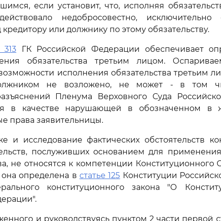
шимся, если установит, что, исполняя обязательст
действовало недобросовестно, исключительно
 кредитору или должнику по этому обязательству.
 313
ГК Российской Федерации обеспечивает оп
нения обязательства третьим лицом. Оспарив
озможности исполнения обязательства третьим ли
олжником не возложено, не может - в том ч
азъяснений Пленума Верховного Суда Российск
ся в качестве нарушающей в обозначенном в 
е права заявительницы.
же и исследование фактических обстоятельств кон
тельств, послуживших основанием для применения
а, не относятся к компетенции Конституционного 
 она определена в
статье 125
Конституции Российск
рального конституционного закона "О Консти
ерации".
женного и руководствуясь пунктом 2 части первой ст