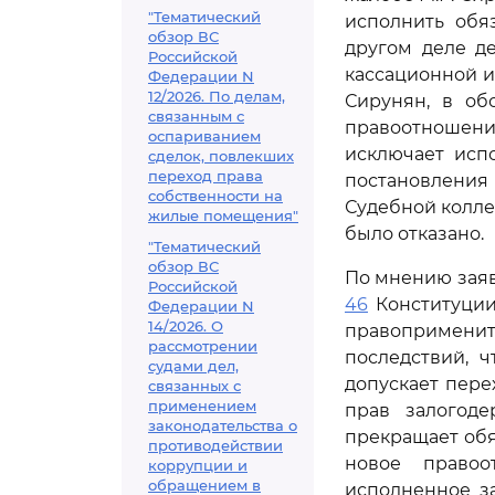
"Тематический
исполнить обя
обзор ВС
другом деле д
Российской
кассационной и
Федерации N
12/2026. По делам,
Сирунян, в об
связанным с
правоотношения
оспариванием
исключает исп
сделок, повлекших
переход права
постановления
собственности на
Судебной колле
жилые помещения"
было отказано.
"Тематический
обзор ВС
По мнению зая
Российской
46
Конституции
Федерации N
14/2026. О
правоприменит
рассмотрении
последствий, 
судами дел,
допускает пере
связанных с
применением
прав залогоде
законодательства о
прекращает обя
противодействии
новое правоо
коррупции и
обращением в
исполненное за