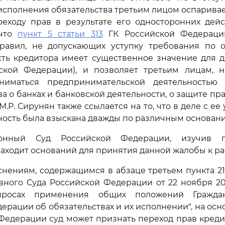
исполнения обязательства третьим лицом оспарив
реходу прав в результате его односторонних дейс
 что
пункт 5 статьи 313
ГК Российской Федерации
авил, не допускающих уступку требования по об
ть кредитора имеет существенное значение для д
кой Федерации), и позволяет третьим лицам, 
аниматься предпринимательской деятельностью
ва о банках и банковской деятельности, о защите пр
М.Р. Сирунян также ссылается на то, что в деле с ее
ность была взыскана дважды по различным основан
ионный Суд Российской Федерации, изучив п
находит оснований для принятия данной жалобы к р
снениям, содержащимся в абзаце третьем пункта 2
ного Суда Российской Федерации от 22 ноября 20
просах применения общих положений Граждан
ерации об обязательствах и их исполнении", на ос
Федерации суд может признать переход прав креди