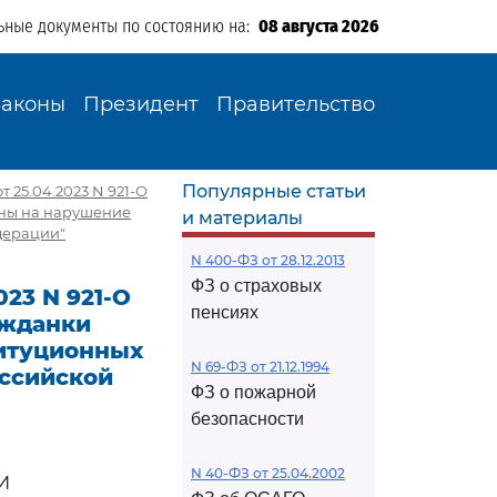
ьные документы по состоянию на:
08 августа 2026
Законы
Президент
Правительство
Популярные статьи
 25.04.2023 N 921-О
вны на нарушение
и материалы
дерации"
N 400-ФЗ от 28.12.2013
ФЗ о страховых
23 N 921-О
пенсиях
ажданки
итуционных
N 69-ФЗ от 21.12.1994
оссийской
ФЗ о пожарной
безопасности
N 40-ФЗ от 25.04.2002
И