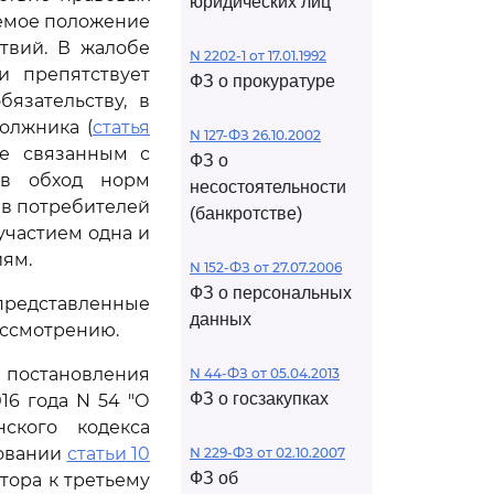
юридических лиц
аемое положение
твий. В жалобе
N 2202-1 от 17.01.1992
 препятствует
ФЗ о прокуратуре
язательству, в
олжника (
статья
N 127-ФЗ 26.10.2002
не связанным с
ФЗ о
 в обход норм
несостоятельности
ав потребителей
(банкротстве)
 участием одна и
иям.
N 152-ФЗ от 27.07.2006
ФЗ о персональных
редставленные
данных
ассмотрению.
1 постановления
N 44-ФЗ от 05.04.2013
ФЗ о госзакупках
16 года N 54 "О
ского кодекса
новании
статьи 10
N 229-ФЗ от 02.10.2007
ФЗ об
тора к третьему