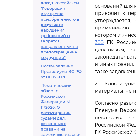
доход Российской
оснований для 
Федерации
приводит к пе
имущества,
приобретенного в
утверждается,
результате
применению пр
нарушения
котором личнос
требований и
запретов,
388
ГК Российс
направленных на
должником, з
предотвращение
законодательст
коррупции"
и иных правил. 
Постановление
та же задолжен
Президиума ВС РФ
от 01.07.2026
2. Конституц
"Тематический
материалы, не 
обзор ВС
Российской
Федерации N
Согласно разъя
11/2026. О
Пленума Верхов
рассмотрении
некоторых во
судами дел,
связанных с
Российской Фед
правами на
ГК Российской 
земельные участки