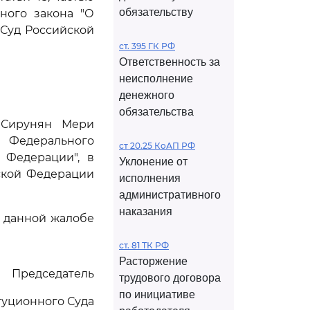
обязательству
ного закона "О
Суд Российской
ст. 395 ГК РФ
Ответственность за
неисполнение
денежного
обязательства
 Сирунян Мери
Федерального
ст 20.25 КоАП РФ
 Федерации", в
Уклонение от
ской Федерации
исполнения
административного
наказания
 данной жалобе
ст. 81 ТК РФ
Расторжение
Председатель
трудового договора
по инициативе
туционного Суда