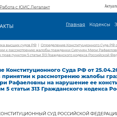
Актуал
Работа с ЮИС Легалакт
Главная
Кодексы
АКТЫ
И
ика высших судов РФ
|
Определение Конституционного Суда РФ от
ятии к рассмотрению жалобы гражданки Сирунян Мери Рафаело
 прав пунктом 5 статьи 313 Гражданского кодекса Российской Фе
 Конституционного Суда РФ от 25.04.20
 в принятии к рассмотрению жалобы гр
ри Рафаеловны на нарушение ее конст
м 5 статьи 313 Гражданского кодекса Р
КОНСТИТУЦИОННЫЙ СУД РОССИЙСКОЙ ФЕДЕРАЦИ