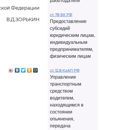
работодателя
ской Федерации
ст. 78 БК РФ
В.Д.ЗОРЬКИН
Предоставление
субсидий
юридическим лицам,
индивидуальным
предпринимателям,
физическим лицам
ст. 12.8 КоАП РФ
Управление
транспортным
средством
водителем,
находящимся в
состоянии
опьянения,
передача