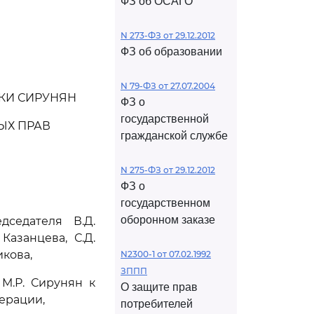
ФЗ об ОСАГО
N 273-ФЗ от 29.12.2012
ФЗ об образовании
N 79-ФЗ от 27.07.2004
КИ СИРУНЯН
ФЗ о
государственной
ЫХ ПРАВ
гражданской службе
N 275-ФЗ от 29.12.2012
ФЗ о
государственном
оборонном заказе
седателя В.Д.
Казанцева, С.Д.
икова,
N2300-1 от 07.02.1992
ЗППП
М.Р. Сирунян к
О защите прав
ерации,
потребителей