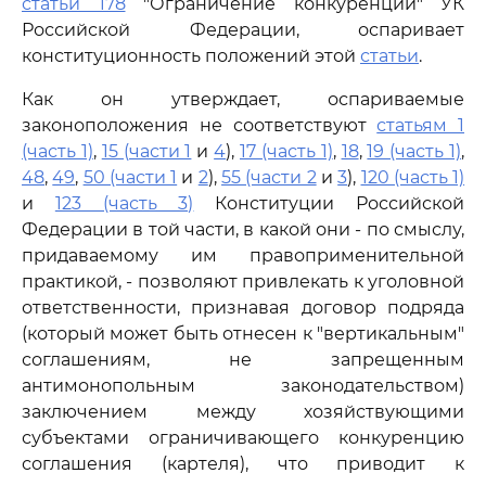
статьи 178
"Ограничение конкуренции" УК
Российской Федерации, оспаривает
конституционность положений этой
статьи
.
Как он утверждает, оспариваемые
законоположения не соответствуют
статьям 1
(часть 1)
,
15 (части 1
и
4
),
17 (часть 1)
,
18
,
19 (часть 1)
,
48
,
49
,
50 (части 1
и
2
),
55 (части 2
и
3
),
120 (часть 1)
и
123 (часть 3)
Конституции Российской
Федерации в той части, в какой они - по смыслу,
придаваемому им правоприменительной
практикой, - позволяют привлекать к уголовной
ответственности, признавая договор подряда
(который может быть отнесен к "вертикальным"
соглашениям, не запрещенным
антимонопольным законодательством)
заключением между хозяйствующими
субъектами ограничивающего конкуренцию
соглашения (картеля), что приводит к