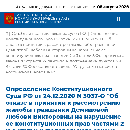
Актуальные документы по состоянию на:
08 августа 2026
ЗАКОНЫ, КОДЕКСЫ И
НОРМАТИВНО-ПРАВОВЫЕ АКТЫ
РОССИЙСКОЙ ФЕДЕРАЦИИ
|
Судебная практика высших судов РФ
|
Определение
Конституционного Суда РФ от 24.12.2020 N 3037-О "Об
отказе в принятии к рассмотрению жалобы гражданки
Демидовой Любови Викторовны на нарушение ее
конституционных прав частями 2 и 3 статьи 8 Федерального
закона "О страховых пенсиях" и положениями пунктов 3 и
4 статьи 30 Федерального закона "О трудовых пенсиях в
Российской Федерации"
Определение Конституционного
Суда РФ от 24.12.2020 N 3037-О "Об
отказе в принятии к рассмотрению
жалобы гражданки Демидовой
Любови Викторовны на нарушение
ее конституционных прав частями 2