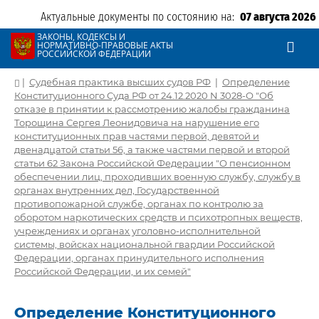
Актуальные документы по состоянию на:
07 августа 2026
ЗАКОНЫ, КОДЕКСЫ И
НОРМАТИВНО-ПРАВОВЫЕ АКТЫ
РОССИЙСКОЙ ФЕДЕРАЦИИ
|
Судебная практика высших судов РФ
|
Определение
Конституционного Суда РФ от 24.12.2020 N 3028-О "Об
отказе в принятии к рассмотрению жалобы гражданина
Торощина Сергея Леонидовича на нарушение его
конституционных прав частями первой, девятой и
двенадцатой статьи 56, а также частями первой и второй
статьи 62 Закона Российской Федерации "О пенсионном
обеспечении лиц, проходивших военную службу, службу в
органах внутренних дел, Государственной
противопожарной службе, органах по контролю за
оборотом наркотических средств и психотропных веществ,
учреждениях и органах уголовно-исполнительной
системы, войсках национальной гвардии Российской
Федерации, органах принудительного исполнения
Российской Федерации, и их семей"
Определение Конституционного