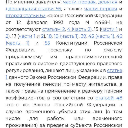
По мнению заявителя,
части первая
,
девятая
и
двенадцатая статьи 56
, а также
части первая
и
вторая статьи 62
Закона Российской Федерации
от 12 февраля 1993 года N 4468-1 не
соответствуют
статьям 2
,
4 (часть 2)
, 15 (
части 1
и
2
), 17 (
части 1
и
2
),
18
,
19 (часть 1)
,
39
,
45 (часть 1)
,
46
(часть 1)
и
55
Конституции Российской
Федерации, поскольку по смыслу,
придаваемому им правоприменительной
практикой в системе действующего правового
регулирования, лишают лиц, указанных в
статье
1
данного Закона Российской Федерации, права
на получение пенсии по месту жительства, а
также права на применение к размеру пенсии
коэффициентов в соответствии со
статьей 48
этого же Закона Российской Федерации в
случае временного убытия этих лиц (в том
числе для работы или временного
проживания) за пределы субъекта Российской